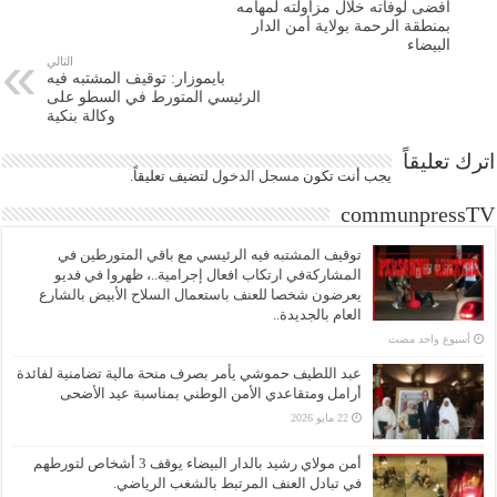
أفضى لوفاته خلال مزاولته لمهامه
بمنطقة الرحمة بولاية أمن الدار
البيضاء
التالي
بايموزار: توقيف المشتبه فيه
الرئيسي المتورط في السطو على
وكالة بنكية
اترك تعليقاً
يجب أنت تكون
مسجل الدخول
لتضيف تعليقاً.
communpressTV
توقيف المشتبه فيه الرئيسي مع باقي المتورطين في
المشاركةفي ارتكاب افعال إجرامية..، ظهروا في فديو
يعرضون شخصا للعنف باستعمال السلاح الأبيض بالشارع
العام بالجديدة..
‏أسبوع واحد مضت
عبد اللطيف حموشي يأمر بصرف منحة مالية تضامنية لفائدة
أرامل ومتقاعدي الأمن الوطني بمناسبة عيد الأضحى
22 مايو 2026
أمن مولاي رشيد بالدار البيضاء يوقف 3 أشخاص لتورطهم
في تبادل العنف المرتبط بالشغب الرياضي.