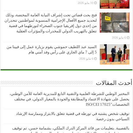
10 مايو 2026
فتح بحث قضائي تحت إشراف النيابة العامة المختصة، وذلك
لتحديد جميع الأفعال الإجرامية المنسوبة لمواطنتين تنحدران
من إحدى دول إفريقيا جنوب الصحراء لتورطهما في قضية
تتعلق بالتهريب الدولي للمخدرات والمؤثرات العقلية
6 مايو 2026
السيد عبد اللطيف حموشي يقوم بزيارة عمل إلى فيينا من
5 إلى 7 ماي الجاري على رأس وفد أمني هام
6 مايو 2026
أحدث المقالات
المختبر الوطني للشرطة العلمية والتقنية التابع للمديرية العامة للأمن الوطني،
يحصل على شهادة الاعتماد والمطابقة والجودة بالمعيار الدولي، في مختلف
التخصصات”ISO/CEI 17025
توقيف شخص يشتبه في تورطه في قضية تتعلق بالابتزاز وممارسة الإرشاد
السياحي بدون رخصة
بالقصيبة..بتعليمات من قائد المركز الدرك الملكي، بشمامة حسن، تم توقيف