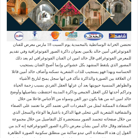
تحتضن الخزانة الوسائطية بالمحمدية يوم السبت 18 مارس معرض للفنان
الفوتوغرافي أمين خالد بلامين بعنوان ذاكرة الصور الفوتوغرافية وفي تقديم
للمعرض الفوتوغرافي قال خالد امين ان الفنان الفوتوغرافي لم يعد ذلك
المصور الذي يلتقط المشهد بكل عشوائي وإنما أصبح الفنان يستجيب
الحساسه وبهذا فهو يستجيب للذات الشعرية تسكنه.وأضاف خالد أمين قائلا
ان العلاقة بين الصورة والذاكرة تتأكد في انها سجل يمنح لتاريخ الأشياء
والظواهر المنسية حيويتها بعد أن عزلها العقل الفردي بسبب زحمة الحياة
وتراكم أحدثها لكن العقل الجمعي وذاكرة المدينة احتفظت بتفاصيلها.وأوضح
خالد امين انه من هنا يكون دور الفن وسواه من الأجناس فاعلا من خلال
الاستعادة الممكنة لمثل من المفردات التي تعتمد أكثر ما تعتمد على الصفاء
والشفافية الشعرية التي تتحلى فيها الذاكرة باعتبارها الوعاء والسجل الذي
من خلال صفحاته تتجسد الصور مستحضرة كل التفاصيل من خلال مجموعة
المشاهد.وقال خالد أمين بشأن معرض ذاكرة الصور الفوتوغرافية إنه لابد من
القول إن هذه الاستعادة التي تبدو ساكنة من منطلق سكونية الصورة الظاهرة