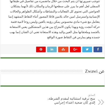
تتوجب صيرورتها ان يتم البحث من خلال ماتضمره من تفاصيل في طبقاتها
السفلى لعل أهم ما يبرز على سطحها الزمان والمكان ذلك لأنهما يشكلان
الحواضن التي تحتوي كل الفعاليات والنشاطات وأشكال الظواهر والحالات
الإنسانية.واسترسل امين خالد بلامين قائلا المصور أثناء التقاط المشهد إنما
يتعامل مع شيء مادي محسوس يمكن رؤيته بالعين وليس روحا لامية فئمة
حركة أنتجت رؤية وبهذا يكون الامتزاج بين هذين المتشكلين يعني الاستعانة
بالجسد وملحقاتها مثل العين واليد وهذه الاستعانة تعني ان الفنان إنما يهب
جسده وهو يمارس فن التقاط صورة الواقع
عن Zwawi
السابق
منح ترقية استثنائية لمقدم الشرطة،
الذي كان ضحية اعتداء إجرامي