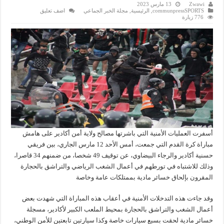
Zwawi
13 مارس 2023
communpressSPORTS
,
الرئيسية
,
مجلة الخبر الجماعي
اضف تعليق
776 زيارة
أسفرت العمليات الأمنية التي باشرتها مصالح ولاية أمن أكادير على هامش
مباراة كرة القدم التي جمعت، أمس الأحد 12 مارس الجاري، بين فريقي
حسنية أكادير والرجاء البيضاوي، عن توقيف 49 شخصا، من ضمنهم 34 قاصرا،
وذلك للاشتباه في تورطهم في أعمال الشغب الرياضي والتراشق بالحجارة
المقرون بإلحاق خسائر مادية بممتلكات عامة وخاصة
وقد جاءت هذه التدخلات الأمنية في أعقاب هذه المباراة التي شهدت بعض
أعمال الشغب والتراشق بالحجارة بمحيط الملعب الكبير لأكادير، مسجلة
خسائر مادية لحقت بسبع سيارات خاصة وكذا سيارتين تابعتين للأمن الوطني،