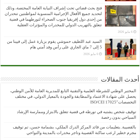
فتح بحث قضائي تحت إشراف النيابة العامة المختصة، وذلك
لتحديد جميع الأفعال الإجرامية المنسوبة لمواطنتين تنحدران
من إحدى دول إفريقيا جنوب الصحراء لتورطهما في قضية
تتعلق بالتهريب الدولي للمخدرات والمؤثرات العقلية
6 مايو 2026
السيد عبد اللطيف حموشي يقوم بزيارة عمل إلى فيينا من
5 إلى 7 ماي الجاري على رأس وفد أمني هام
6 مايو 2026
أحدث المقالات
المختبر الوطني للشرطة العلمية والتقنية التابع للمديرية العامة للأمن الوطني،
يحصل على شهادة الاعتماد والمطابقة والجودة بالمعيار الدولي، في مختلف
التخصصات”ISO/CEI 17025
توقيف شخص يشتبه في تورطه في قضية تتعلق بالابتزاز وممارسة الإرشاد
السياحي بدون رخصة
بالقصيبة..بتعليمات من قائد المركز الدرك الملكي، بشمامة حسن، تم توقيف
مجرم خطير ارعب ساكنة القصيبة وتاجر مخدرات بالمدينة والنواحي