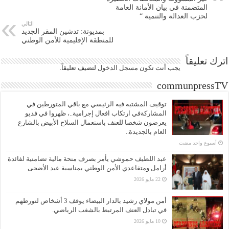
المتضمنة في بيان الأمانة العامة
لحزب العدالة والتنمية “
التالي
بمديونة: تدشين المقر الجديد
للمنطقة الإقليمية للأمن الوطني
اترك تعليقاً
يجب أنت تكون
مسجل الدخول
لتضيف تعليقاً.
communpressTV
توقيف المشتبه فيه الرئيسي مع باقي المتورطين في
المشاركةفي ارتكاب افعال إجرامية..، ظهروا في فديو
يعرضون شخصا للعنف باستعمال السلاح الأبيض بالشارع
العام بالجديدة..
‏أسبوع واحد مضت
عبد اللطيف حموشي يأمر بصرف منحة مالية تضامنية لفائدة
أرامل ومتقاعدي الأمن الوطني بمناسبة عيد الأضحى
22 مايو 2026
أمن مولاي رشيد بالدار البيضاء يوقف 3 أشخاص لتورطهم
في تبادل العنف المرتبط بالشغب الرياضي.
10 مايو 2026