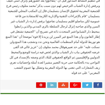
في تنظيم النشاط المذكور قبل أن “يتفاجؤوا بعد حضورهم بإنزال أمني كثيف
وبرفض إدارة الشباب الترخيص لهم دون سبب يذكر”محمد متلوف رئيس فرع
للجمعية المغربية لحقوق الإنسان بنسليمان قال إن المكتب المحلي للجمعية
بنسليمان “قام بالإجراءات التقنية والإدارية اللازمة للاستفادة من قاعة
عمومية لكن مناضلو اقليم بنسليمان تفاجؤوا برفض إدارة دار الشباب غير
المبرر والذي صاحبه إنزال لرجال السلطة بالزي المدني والذين رابطوا
بمحيط دار الشبابواعتبر المتحدث ذاته في تصريح أن “الجمعية تشتغل في
إطار القانون وأن هذا المنع غير المبرر لن يزيدنا إلا قوة”موضحا أن “هذا المنع
هو توريط للدولة أمام المنظمات العالمية ونحن ندد ونشجب هذا المنع ولن
نسكت عليه” على حد تعبيرهوقال محمد متلوف إن “عزيز غالي قد ألقى
عرضه الحقوقي بباب دار الشباب والذي لخص فيه دراسة للوضع والمحيط
الدوليين والإقليميين ثم الواقع الحقوقي للبلاد الذي وصفه بالإنسداد في كل
النواحي بدء بالحكامة حتى حرية التعبير مشيرا لعدة أمثلة وإحصائيات تعري
زيف الشعارات التي تتغنى بها الدولة المغربية وتضلل بها عموم الشعب
المغربي” على حد قوله