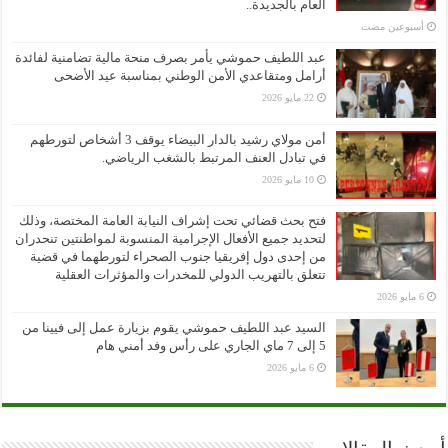
العام بالجديدة..
‏أسبوعين مضت
عبد اللطيف حموشي يأمر بصرف منحة مالية تضامنية لفائدة
أرامل ومتقاعدي الأمن الوطني بمناسبة عيد الأضحى
22 مايو 2026
أمن مولاي رشيد بالدار البيضاء يوقف 3 أشخاص لتورطهم
في تبادل العنف المرتبط بالشغب الرياضي.
10 مايو 2026
فتح بحث قضائي تحت إشراف النيابة العامة المختصة، وذلك
لتحديد جميع الأفعال الإجرامية المنسوبة لمواطنتين تنحدران
من إحدى دول إفريقيا جنوب الصحراء لتورطهما في قضية
تتعلق بالتهريب الدولي للمخدرات والمؤثرات العقلية
6 مايو 2026
السيد عبد اللطيف حموشي يقوم بزيارة عمل إلى فيينا من
5 إلى 7 ماي الجاري على رأس وفد أمني هام
6 مايو 2026