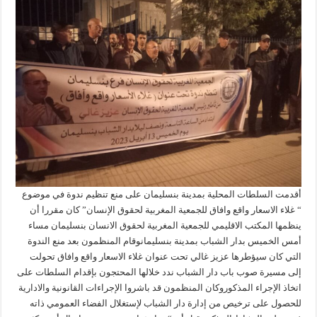
أقدمت السلطات المحلية بمدينة بنسليمان على منع تنظيم ندوة في موضوع
“ غلاء الاسعار واقع وافاق للجمعية المغربية لحقوق الإنسان” كان مقررا أن
ينظمها المكتب الاقليمي للجمعية المغربية لحقوق الانسان بنسليمان مساء
أمس الخميس بدار الشباب بمدينة بنسليمانوقام المنظمون بعد منع الندوة
التي كان سيؤطرها عزيز غالي تحت عنوان غلاء الاسعار واقع وافاق تحولت
إلى مسيرة صوب باب دار الشباب ندد خلالها المحتجون بإقدام السلطات على
اتخاذ الإجراء المذكوروكان المنظمون قد باشروا الإجراءات القانونية والادارية
للحصول على ترخيص من إدارة دار الشباب لإستغلال الفضاء العمومي ذاته