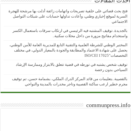
أحدث المقالات
فتح بحث قضائي على خلفية تصريحات واتهامات زائفة أدلت بها مرشحة للهجرة
السرية لموقع إخباري وطني، وأعادت تداولها حسابات على شبكات التواصل
الاجتماعي
بالجديدة..توقيف المشتبه فيه الرئيسي في ارتكاب سرقات باستعمال الكسر
واستخدام مفاتيح مزورة من داخل محلات سكنية..
المختبر الوطني للشرطة العلمية والتقنية التابع للمديرية العامة للأمن الوطني،
يحصل على شهادة الاعتماد والمطابقة والجودة بالمعيار الدولي، في مختلف
التخصصات”ISO/CEI 17025
توقيف شخص يشتبه في تورطه في قضية تتعلق بالابتزاز وممارسة الإرشاد
السياحي بدون رخصة
بالقصيبة..بتعليمات من قائد المركز الدرك الملكي، بشمامة حسن، تم توقيف
مجرم خطير ارعب ساكنة القصيبة وتاجر مخدرات بالمدينة والنواحي
communpress.info