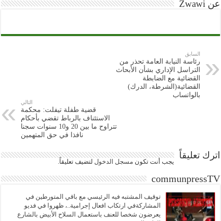
عن Zwawi
السابق
رئاسة النيابة العامة تحذر من
التراسل الإداري بشأن الأبحاث
القضائية مع الضابطة
القضائية(الشرطة، الدرك)
بالواتساب
التالي
قضية طفلة تيفلت: محكمة
الاستئناف بالرباط تقضي بأحكام
تتراوح ما بين 20 و10 سنوات سجنا
نافذا في حق المتهمين
اترك تعليقاً
يجب أنت تكون
مسجل الدخول
لتضيف تعليقاً.
communpressTV
توقيف المشتبه فيه الرئيسي مع باقي المتورطين في
المشاركةفي ارتكاب افعال إجرامية..، ظهروا في فديو
يعرضون شخصا للعنف باستعمال السلاح الأبيض بالشارع