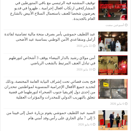
توقيف المشتبه فيه الرئيسي مع باقي المتورطين في
المشاركةفي ارتكاب افعال إجرامية..، ظهروا في فديو
يعرضون شخصا للعنف باستعمال السلاح الأبيض بالشارع
العام بالجديدة..
‏أسبوعين مضت
عبد اللطيف حموشي يأمر بصرف منحة مالية تضامنية لفائدة
أرامل ومتقاعدي الأمن الوطني بمناسبة عيد الأضحى
22 مايو 2026
أمن مولاي رشيد بالدار البيضاء يوقف 3 أشخاص لتورطهم
في تبادل العنف المرتبط بالشغب الرياضي.
10 مايو 2026
فتح بحث قضائي تحت إشراف النيابة العامة المختصة، وذلك
لتحديد جميع الأفعال الإجرامية المنسوبة لمواطنتين تنحدران
من إحدى دول إفريقيا جنوب الصحراء لتورطهما في قضية
تتعلق بالتهريب الدولي للمخدرات والمؤثرات العقلية
6 مايو 2026
السيد عبد اللطيف حموشي يقوم بزيارة عمل إلى فيينا من
5 إلى 7 ماي الجاري على رأس وفد أمني هام
6 مايو 2026