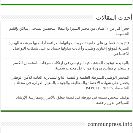
أحدث المقالات
حجز أكثر من 7 أطنان من مخدر الشيرا واعتقال شخصين بمدخل إساكن بإقليم
الحسيمة
فتح بحث قضائي على خلفية تصريحات واتهامات زائفة أدلت بها مرشحة للهجرة
السرية لموقع إخباري وطني، وأعادت تداولها حسابات على شبكات التواصل
الاجتماعي
بالجديدة..توقيف المشتبه فيه الرئيسي في ارتكاب سرقات باستعمال الكسر
واستخدام مفاتيح مزورة من داخل محلات سكنية..
المختبر الوطني للشرطة العلمية والتقنية التابع للمديرية العامة للأمن الوطني،
يحصل على شهادة الاعتماد والمطابقة والجودة بالمعيار الدولي، في مختلف
التخصصات”ISO/CEI 17025
توقيف شخص يشتبه في تورطه في قضية تتعلق بالابتزاز وممارسة الإرشاد
السياحي بدون رخصة
communpress.info