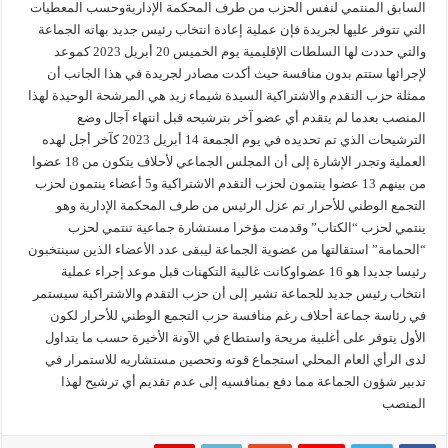
السابق المنتمي لنفس الحزب من طرف المحكمة الإداريةوحسب المعطيات
التي تتوفر عليها لجريدة فإن عملية إعادة انتخاب رئيس جديد بهاته الجماعة
والتي حددت لها السلطات الإقليمية يوم الخميس 20 أبريل 2023 كموعد
لإجرائها ستتم بدون منافسة حيث أكدت مصادر لجريدة في هذا الجانب أن
ممثلة حزب التقدم والاشتراكية السيدة شيماء زيد هي المرشحة الوحيدة لهذا
المنصب بعدما لم يتقدم أي عضو آخر بترشيحه قبل انتهاء آجال وضع
الترشيحات الذي تم تحديده في يوم الجمعة 14 أبريل 2023 كآخر أجل لهده
العملية وتجدر الإشارة إلى أن المجلس الجماعي لأحلاف يتكون من 18 عضوا
من بينهم 13 عضوا ينتمون لحزب التقدم الاشتراكية و5 أعضاء ينتمون لحزب
التجمع الوطني للأحرار تم عزل الرئيس من طرف المحكمة الإدارية وهو
ينتمي لحزب “الكتاب” وقدمت مؤخرا مستشارة جماعية تنتمي لحزب
“الحمامة” استقالتها من عضوية الجماعة ليبقى عدد الأعضاء الذين سينتخبون
رئيسا جديدا هو 16 عضواوكانت غالبية التكهنات قبل موعد إجراء عملية
انتخاب رئيس جديد للجماعة تشير إلى أن حزب التقدم والاشتراكية سيستمر
في رئاسة جماعة أحلاف رغم منافسة حزب التجمع الوطني للأحرار لكون
الأول يتوفر على أغلبية مريحة واستطاع في الآونة الأخيرة حسب ما يتداول
لدى الرأي العام المحلي استجماع قوته وتحصين مستشاريه للاستمرار في
تدبير شؤون الجماعة مما دفع بمنافسيه إلى عدم تقديم أي ترشيح لهذا
المنصب