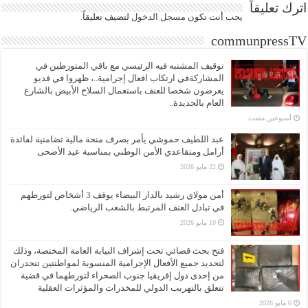
اترك تعليقاً
يجب أنت تكون
مسجل الدخول
لتضيف تعليقاً.
communpressTV
توقيف المشتبه فيه الرئيسي مع باقي المتورطين في
المشاركةفي ارتكاب افعال إجرامية..، ظهروا في فديو
يعرضون شخصا للعنف باستعمال السلاح الأبيض بالشارع
العام بالجديدة..
‏أسبوعين مضت
عبد اللطيف حموشي يأمر بصرف منحة مالية تضامنية لفائدة
أرامل ومتقاعدي الأمن الوطني بمناسبة عيد الأضحى
22 مايو 2026
أمن مولاي رشيد بالدار البيضاء يوقف 3 أشخاص لتورطهم
في تبادل العنف المرتبط بالشغب الرياضي.
10 مايو 2026
فتح بحث قضائي تحت إشراف النيابة العامة المختصة، وذلك
لتحديد جميع الأفعال الإجرامية المنسوبة لمواطنتين تنحدران
من إحدى دول إفريقيا جنوب الصحراء لتورطهما في قضية
تتعلق بالتهريب الدولي للمخدرات والمؤثرات العقلية
6 مايو 2026