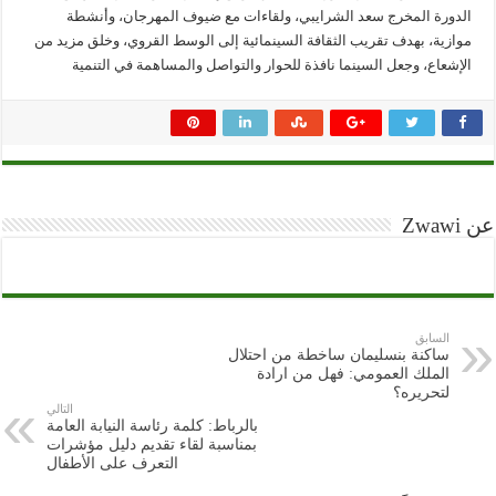
الدورة المخرج سعد الشرايبي، ولقاءات مع ضيوف المهرجان، وأنشطة
موازية، بهدف تقريب الثقافة السينمائية إلى الوسط القروي، وخلق مزيد من
الإشعاع، وجعل السينما نافذة للحوار والتواصل والمساهمة في التنمية
عن Zwawi
السابق
ساكنة بنسليمان ساخطة من احتلال
الملك العمومي: فهل من ارادة
لتحريره؟
التالي
بالرباط: كلمة رئاسة النيابة العامة
بمناسبة لقاء تقديم دليل مؤشرات
التعرف على الأطفال