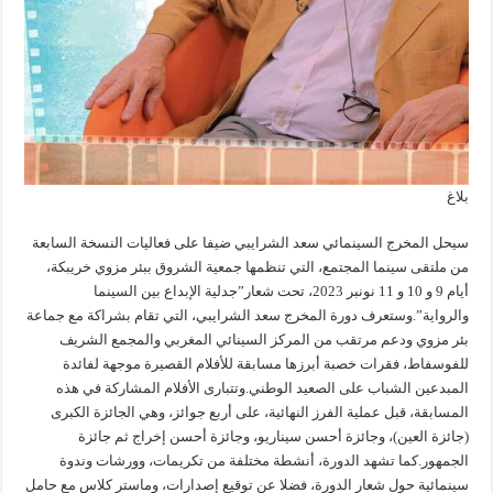
بلاغ
سيحل المخرج السينمائي سعد الشرايبي ضيفا على فعاليات النسخة السابعة
من ملتقى سينما المجتمع، التي تنظمها جمعية الشروق ببئر مزوي خريبكة،
أيام 9 و 10 و 11 نونبر 2023، تحت شعار”جدلية الإبداع بين السينما
والرواية”.وستعرف دورة المخرج سعد الشرايبي، التي تقام بشراكة مع جماعة
بئر مزوي ودعم مرتقب من المركز السينائي المغربي والمجمع الشريف
للفوسفاط، فقرات خصبة أبرزها مسابقة للأفلام القصيرة موجهة لفائدة
المبدعين الشباب على الصعيد الوطني.وتتبارى الأفلام المشاركة في هذه
المسابقة، قبل عملية الفرز النهائية، على أربع جوائز، وهي الجائزة الكبرى
(جائزة العين)، وجائزة أحسن سيناريو، وجائزة أحسن إخراج ثم جائزة
الجمهور.كما تشهد الدورة، أنشطة مختلفة من تكريمات، وورشات وندوة
سينمائية حول شعار الدورة، فضلا عن توقيع إصدارات، وماستر كلاس مع حامل