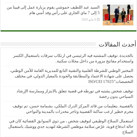
السيد عبد اللطيف حموشي يقوم بزيارة عمل إلى فيينا من
5 إلى 7 ماي الجاري على رأس وفد أمني هام
6 مايو 2026
أحدث المقالات
بالجديدة..توقيف المشتبه فيه الرئيسي في ارتكاب سرقات باستعمال الكسر
واستخدام مفاتيح مزورة من داخل محلات سكنية..
المختبر الوطني للشرطة العلمية والتقنية التابع للمديرية العامة للأمن الوطني،
يحصل على شهادة الاعتماد والمطابقة والجودة بالمعيار الدولي، في مختلف
التخصصات”ISO/CEI 17025
توقيف شخص يشتبه في تورطه في قضية تتعلق بالابتزاز وممارسة الإرشاد
السياحي بدون رخصة
بالقصيبة..بتعليمات من قائد المركز الدرك الملكي، بشمامة حسن، تم توقيف
مجرم خطير ارعب ساكنة القصيبة وتاجر مخدرات بالمدينة والنواحي
استعمال السلاح الوظيفي لتوقيف شخص ، من ذوي السوابق القضائية كان في
حالة اندفاع قوية، عرّض سلامة موظفي الشرطة لتهديد جدي ووشيك باستعمال
السلاح