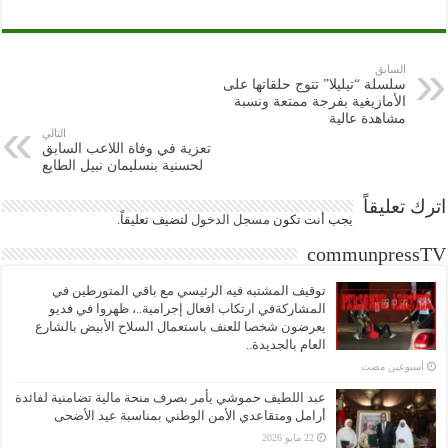
السابق
سلسلة “تيليلا” تتوج حلقاتها على
الأمازيغية بفرجة ممتعة ونسبة
مشاهدة عالية
التالي
تعزية في وفاة اللاعب السابق
لحسنية بنسليمان نبيل الطايع
اترك تعليقاً
يجب أنت تكون
مسجل الدخول
لتضيف تعليقاً.
communpressTV
توقيف المشتبه فيه الرئيسي مع باقي المتورطين في
المشاركةفي ارتكاب افعال إجرامية..، ظهروا في فديو
يعرضون شخصا للعنف باستعمال السلاح الأبيض بالشارع
العام بالجديدة..
‏أسبوعين مضت
عبد اللطيف حموشي يأمر بصرف منحة مالية تضامنية لفائدة
أرامل ومتقاعدي الأمن الوطني بمناسبة عيد الأضحى
22 مايو 2026