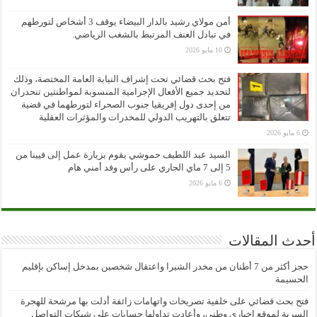
أمن مولاي رشيد بالدار البيضاء يوقف 3 أشخاص لتورطهم
في تبادل العنف المرتبط بالشغب الرياضي.
10 مايو 2026
فتح بحث قضائي تحت إشراف النيابة العامة المختصة، وذلك
لتحديد جميع الأفعال الإجرامية المنسوبة لمواطنتين تنحدران
من إحدى دول إفريقيا جنوب الصحراء لتورطهما في قضية
تتعلق بالتهريب الدولي للمخدرات والمؤثرات العقلية
6 مايو 2026
السيد عبد اللطيف حموشي يقوم بزيارة عمل إلى فيينا من
5 إلى 7 ماي الجاري على رأس وفد أمني هام
6 مايو 2026
أحدث المقالات
حجز أكثر من 7 أطنان من مخدر الشيرا واعتقال شخصين بمدخل إساكن بإقليم
الحسيمة
فتح بحث قضائي على خلفية تصريحات واتهامات زائفة أدلت بها مرشحة للهجرة
السرية لموقع إخباري وطني، وأعادت تداولها حسابات على شبكات التواصل