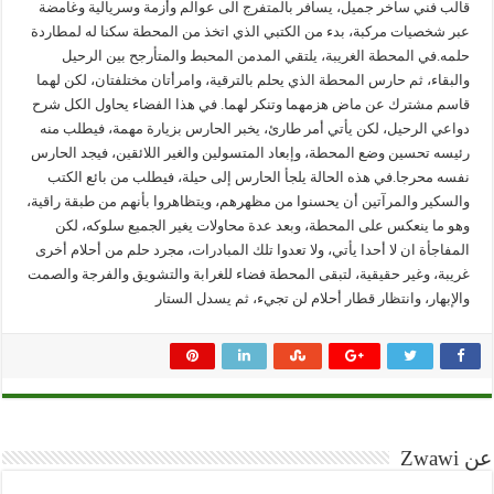
قالب فني ساخر جميل، يسافر بالمتفرج الى عوالم وأزمة وسريالية وغامضة
عبر شخصيات مركبة، بدء من الكتبي الذي اتخذ من المحطة سكنا له لمطاردة
حلمه.في المحطة الغريبة، يلتقي المدمن المحبط والمتأرجح بين الرحيل
والبقاء، ثم حارس المحطة الذي يحلم بالترقية، وامرأتان مختلفتان، لكن لهما
قاسم مشترك عن ماض هزمهما وتنكر لهما. في هذا الفضاء يحاول الكل شرح
دواعي الرحيل، لكن يأتي أمر طارئ، يخبر الحارس بزيارة مهمة، فيطلب منه
رئيسه تحسين وضع المحطة، وإبعاد المتسولين والغير اللائقين، فيجد الحارس
نفسه محرجا.في هذه الحالة يلجأ الحارس إلى حيلة، فيطلب من بائع الكتب
والسكير والمرآتين أن يحسنوا من مظهرهم، ويتظاهروا بأنهم من طبقة راقية،
وهو ما ينعكس على المحطة، وبعد عدة محاولات يغير الجميع سلوكه، لكن
المفاجأة ان لا أحدا يأتي، ولا تعدوا تلك المبادرات، مجرد حلم من أحلام أخرى
غريبة، وغير حقيقية، لتبقى المحطة فضاء للغرابة والتشويق والفرجة والصمت
والإبهار، وانتظار قطار أحلام لن تجيء، ثم يسدل الستار
عن Zwawi