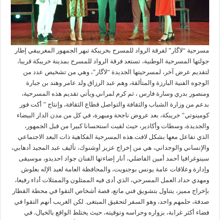
مسرحية “لاگار” لفرقة الرواد للمسرح بخريبكة تبهر الجمهور المغربيفي إطار
جولتها المسرحية الوطنية، تستعد فرقة الرواد للمسرح بمدينة خريبكة قريبا،
لتقديم عرض آخر، لمسرحيتها الجديدة “لاگار”، وهي من تشخيص عدد من
الوجوه الفنية البارزة والمتألقة، وهم عبد الرزاق ولد عامر وهند بن جبارة
ومنصور بدري وسارة فارس ، ثم كرم لمراني.ويأتي تقديم هذه المسرحية،
بدعم من وزارة الشباب والثقافة والتواصل قطاع الثقافة، وإنتاج ” أكت فور
كومينوتي” خريبكة، بعد عروض ناجحة ومبهرة، في كل من مدن الدار البيضاء
والجديدة، وسطات وأكادير، حيث لقيت استحسانا كبيرا من قبل الجمهور،
الذي تفاعل معها بشكل لافت.هذه المسرحية الفكاهية ذات البعد الاجتماعي
والإنساني والوجداني، هي من إخراج عزيز أوشنوك، تأليف عبد المجيد أدهابي،
سينوغرافيا أحمد أمين الفاضلي، أنار إضاءتها الفنان جواد احديدو، موسيقى
وإدارة وعلاقات عامة يونس بوجنويت، والمحافظة العامة لعبد الإله بعلوش
ومهدي حداد.العمل المسرحي، الذي أدى فيه الممثلون والممثلات أداء رفيعا،
بإخراج مميز، يتناول بتشويق فني ماتع، قصة أشخاص التقوا في محطة القطار
صدفة، حلمهم واحد، وهو السفر لتحقيق المبتغى. لكن الغريب أنهم التقوا في
فضاء أكثر غرابة، بزواره وحراسه وتوقيته، حيث يختلط الواقع بالخيال، في