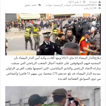
Zwawi
3 مايو 2023
communpressSPORTS
,
أمنيات
,
الرئيسية
,
حوادث
اضف تعليق
6,248 زيارة
(بلاغ)الدار البيضاء 03 ماي 2023/ومع/ أفادت ولاية أمن الدار البيضاء بأن
المشتبه فيهم الموقوفين على خلفية أعمال الشغب الرياضي التي سبقت
مباراة الاتحاد الرياضي والنادي المكناسي، التي احتضنها ملعب العربي الزاولي
بمدينة الدار البيضاء، قد بلغ عددهم 270 شخصا، من بينهم 53 قاصرا وأشخاص
من ذوي السوابق القضائية العديدة