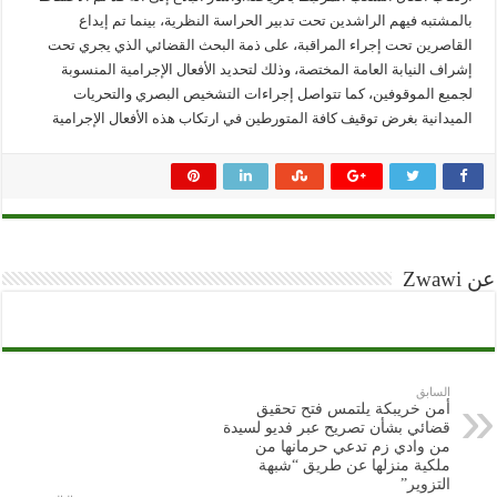
بالمشتبه فيهم الراشدين تحت تدبير الحراسة النظرية، بينما تم إيداع
القاصرين تحت إجراء المراقبة، على ذمة البحث القضائي الذي يجري تحت
إشراف النيابة العامة المختصة، وذلك لتحديد الأفعال الإجرامية المنسوبة
لجميع الموقوفين، كما تتواصل إجراءات التشخيص البصري والتحريات
الميدانية بغرض توقيف كافة المتورطين في ارتكاب هذه الأفعال الإجرامية
عن Zwawi
السابق
أمن خريبكة يلتمس فتح تحقيق
قضائي بشأن تصريح عبر فديو لسيدة
من وادي زم تدعي حرمانها من
ملكية منزلها عن طريق “شبهة
التزوير”