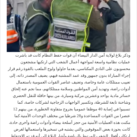
وذكر بلاغ لولاية أمن الدار البيضاء أن قوات حفظ النظام كانت قد باشرت
عمليات نظامية واسعة لمواجهة أعمال الشغب التي ارتكبها مشجعون
محسوبون على النادي المكناسي، بعدما حاولوا ولوج الملعب بالقوة رغم قرار
إجراء المباراة بدون جمهور.وقد عمد المشتبه فيهم، يضيف المصدر ذاته، إلى
تعييب ممتلكات عامة وخاصة، وتعنيف عناصر القوات العمومية باستعمال
أدوات راضة، وتهديد أمن المواطنين وسلامة ممتلكاتهم، مما نجم عنه إلحاق
خسائر مادية بواحد وعشرين مركبة وسيارة، من بينها حافلة للنقل الحضري
وشاحنة تابعة للشرطة، وتكسير الواجهات الزجاجية لشركات خاصة، كما
تسببوا في إصابة 40 موظفا عموميا بجروح متفاوتة الخطورة، من بينهم 12
عنصرا من القوات المساعدة و28 شرطيا من مختلف الوحدات الأمنية.كما
مكنت هذه العمليات الأمنية من حجز أسلحة بيضاء وأدوات راضة وأخرى حادة،
كانت بحوزة بعض الموقوفين والتي يشتبه في تسخيرها واستعمالها لغرض
ارتكاب أفعال الشغب المرتبط بالرياضة.وأشار البلاغ إلى أنه قد تم الاحتفاظ