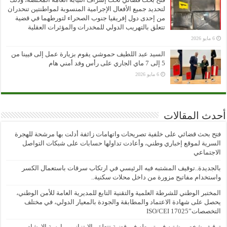
لتحديد جميع الأفعال الإجرامية المنسوبة لمواطنتين تنحدران
من إحدى دول إفريقيا جنوب الصحراء لتورطهما في قضية
تتعلق بالتهريب الدولي للمخدرات والمؤثرات العقلية
6 مايو 2026
السيد عبد اللطيف حموشي يقوم بزيارة عمل إلى فيينا من
5 إلى 7 ماي الجاري على رأس وفد أمني هام
6 مايو 2026
أحدث المقالات
فتح بحث قضائي على خلفية تصريحات واتهامات زائفة أدلت بها مرشحة للهجرة
السرية لموقع إخباري وطني، وأعادت تداولها حسابات على شبكات التواصل
الاجتماعي
بالجديدة..توقيف المشتبه فيه الرئيسي في ارتكاب سرقات باستعمال الكسر
واستخدام مفاتيح مزورة من داخل محلات سكنية..
المختبر الوطني للشرطة العلمية والتقنية التابع للمديرية العامة للأمن الوطني،
يحصل على شهادة الاعتماد والمطابقة والجودة بالمعيار الدولي، في مختلف
التخصصات”ISO/CEI 17025
توقيف شخص يشتبه في تورطه في قضية تتعلق بالابتزاز وممارسة الإرشاد