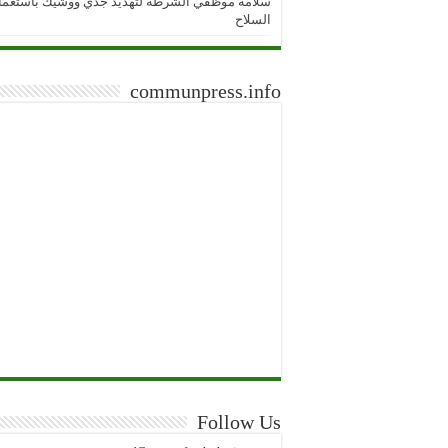
سلامة موظفي الشرطة لتهديد جدي ووشيك باستعما
السلاح
communpress.info
Follow Us