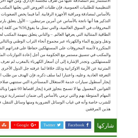
الاستثمار يتم المصادقة عليها من طرف مجلسه الإداري. ومن جهة أخرى
التنظيمية للطلبيات العمومية، فإن طلبات العروض التي يعلنها المكت
بالأساس لمصادقة ومراقبة الأجهزة الرقابية. أما فيما يخص الصعوبات ا
التذكير هنا أنها ناتجة بالأساس عن أمرين مرتبطين: – الأول يتعلق بارتب
المحروقات في السوق العالم
الطاقية المتتالية التي يعرفها العالم. – والتاني يتعلق بمهمة المكتب 
ونقل وتوزيع الماء والكهرباء عبر مجموع أنحاء التراب الوطني وبالتال
المتكررة لأثمنة المحروقات على المستهلكين حفاظا على قدراتهم الشرا
والمكتب في تنسيق مستمر مع الحكومة من أجل إعادة التوازنات المالية
للمستهلكين. وتجدر الإشارة إلى أن أسعار الكهرباء بالمغرب لم تعرف أي
المترتبة عن الأزمة الاوكرانية وذلك خلافا لما عرفته جل الدول الأخر
التعرفة العادية. وعليه، واعتبارا لما سلف ذكره، فإن الهدف من طلب 
إيجار أسطول سيارات خدمة الاستغلال المستأجرة التي ستنتهي صلاحيتها
القوانين المعمول بها 
المهام المنوطة بهم والتي ترمي بالأساس إلى ضمان استمرارية تزويد 
للشرب خاصة وأنه في غياب الوسائل الضرورية ومنها وسائل التنقل،
هذين المرفقين
Google +
Twitter
Facebook
شاركها