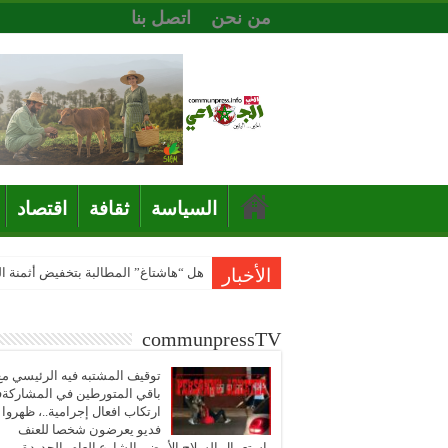
من نحن
اتصل بنا
السياسة
ثقافة
اقتصاد
الأخبار
هل “هاشتاغ” المطالبة بتخفيض أثمنة 
communpressTV
توقيف المشتبه فيه الرئيسي مع
باقي المتورطين في المشاركة
ارتكاب افعال إجرامية..، ظهروا
فديو يعرضون شخصا للعنف
باستعمال السلاح الأبيض بالشارع العام بالجديدة..