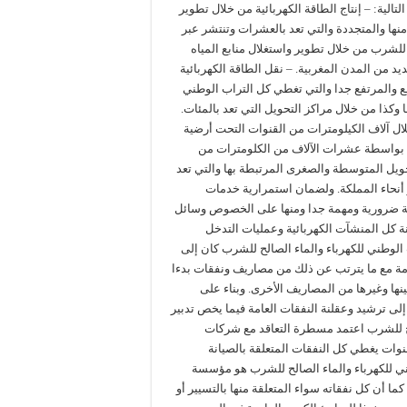
لية: – إنتاج الطاقة الكهربائية من خلال تطوير
منها والمتجددة والتي تعد بالعشرات وتنتشر عبر
 للشرب من خلال تطوير واستغلال منابع المياه
يد من المدن المغربية. – نقل الطاقة الكهربائية
ع والمرتفع جدا والتي تغطي كل التراب الوطني
وكذا من خلال مراكز التحويل التي تعد بالمئات.
ال آلاف الكيلومترات من القنوات التحت أرضية
اء بواسطة عشرات الآلاف من الكلومترات من
يل المتوسطة والصغرى المرتبطة بها والتي تعد
 أنحاء المملكة. ولضمان استمرارية خدمات
ية ضرورية ومهمة جدا ومنها على الخصوص وسائل
يانة كل المنشآت الكهربائية وعمليات التدخل
الوطني للكهرباء والماء الصالح للشرب كان إلى
دمة مع ما يترتب عن ذلك من مصاريف ونفقات بدءا
نها وغيرها من المصاريف الأخرى. وبناء على
ى ترشيد وعقلنة النفقات العامة فيما يخص تدبير
لح للشرب اعتمد مسطرة التعاقد مع شركات
ات يغطي كل النفقات المتعلقة بالصيانة
طني للكهرباء والماء الصالح للشرب هو مؤسسة
ما أن كل نفقاته سواء المتعلقة منها بالتسيير أو