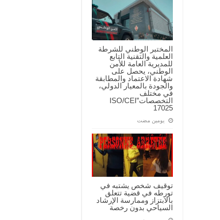
المختبر الوطني للشرطة
العلمية والتقنية التابع
للمديرية العامة للأمن
الوطني، يحصل على
شهادة الاعتماد والمطابقة
والجودة بالمعيار الدولي،
في مختلف
التخصصات”ISO/CEI
17025
‏يومين مضت
توقيف شخص يشتبه في
تورطه في قضية تتعلق
بالابتزاز وممارسة الإرشاد
السياحي بدون رخصة