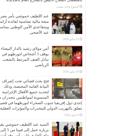
‏أسبوع واحد مضت
عبد اللطيف حموشي يأمر بصر
منحة مالية تضامنية لفائدة أرام
ومتقاعدي الأمن الوطني بمناسب
عيد الأضحى
22 مايو 2026
أمن مولاي رشيد بالدار البيضاء
يوقف 3 أشخاص لتورطهم في
تبادل العنف المرتبط بالشغب
الرياضي.
10 مايو 2026
فتح بحث قضائي تحت إشراف
النيابة العامة المختصة، وذلك
لتحديد جميع الأفعال الإجرامية
المنسوبة لمواطنتين تنحدران 
إحدى دول إفريقيا جنوب الصحراء لتورطهما في قضية
تتعلق بالتهريب الدولي للمخدرات والمؤثرات العقلية
6 مايو 2026
السيد عبد اللطيف حموشي يقو
ماي الجاري على رأس وفد أمني