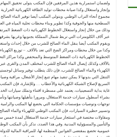
ولضمان استمرارية هذين المرفقين فإن المكتب يتولى تحقيق المهام التا
وإنجاز واستغلال وكذا صيانة محطات توليد الطاقة الكهربائية الحرارية 
مجموع أنحاء التراب الوطني. ويتولى المكتب أيضا توفير الماء الصالح
السطحية منها والجوفية وكذا تطوير وبناء محطات تحلية المياه في العد
وذلك من خلال إنجاز واستغلال الخطوط الكهربائية ذات الضغط المرتف
عبر آلاف الكلومترات التي تربط شمال المملكة بجنوبها وغربها بشرقها 
ويقوم المكتب أيضا بنقل الماء الصالح للشرب من خلال إحداث واستغل
وكذا من خلال محطات ومراكز الضخ التي تعد بالآلاف. – توزيع الكهرب
الخطوط الكهربائية ذات الضغط المتوسط والمنخفض وكذا مراكز التحو
بالآلاف وكذلك إيصال الماء الصالح للشرب لمختلف المدن والقرى عبر
الكهرباء والماء الصالح للشرب، فإن ذلك يتطلب توفير وسائل لوجست
التنقل التي بدونها لا يمكن تنفيذ مهام تتبع إنجاز الأشغال، مراقبة وص
السريع لإصلاح الشبكة الكهربائية والأعطاب … وللإشارة، فإن المكتب 
غاية بداية التسعينيات، يعتمد على مسطرة اقتناء وتملك سيارات الخ
بشراء أسطول سيارات خدمة الاستغلال، ومرورا بتأهيلها وصيانتها وتأمي
توجهات وتوصيات مؤسسات الحكامة التي يخضع لها المكتب والرامية إل
وتسيير حظيرة السيارات، فإن المكتب الوطني للكهرباء والماء الصا
ومقاولات مختصة في استئجار سيارات خدمة الاستغلال لمدة خمس سنو
والتأمين والمسؤولية المدنية. وفي هذا الصدد، نذكر بأن المكتب الو
عمومية تخضع بمقتضى القوانين المنظمة لها، للمراقبة المالية للدولة ك