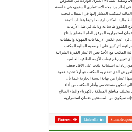
، وتنفيذا للمبادئ الكبرى الواردة في النصوص
ب في إطار برنامجه الاستثماري السنوي، هي خاضعة
لمالية للمكتب المشار إليها في المقال، فيجب
اط مالية المكتب ارتباطا وثيقا بتقلبات أثمنة
ية، والتي تمثل ما يفوق56% من كلفة إنتاج الكيلوواط ساعة ودالك في ظل الأزمات
لضمان استمرارية المرفق العام المتعلق بإنتاج
ي، فإن عدم عكس الارتفاعات المهولة والتقلبات
ئية، أثر كبير على الوضعية المالية للمكتب.
 للمكتب مع الأخذ بعين الاعتبار القدرة الشرائية
 تغيير رغم تبعات الأزمة الطاقية العالمية
ى من زيادات استثنائية بلغت على الأقل ضعف
العروض الذي تقدم به المكتب هو أولا تجديد عقود
 اعتبارا من نهاية السنة الجارية علما بأن
لا تسمح بتجاوز فترة إيجار اقصاها 60 شهرا وبالتالي تمكين مستخدمي وأطر المكتب من أداء
مختلف مناطق المملكة بالكهرباء والماء الصالح
 فإنه سيكون من المستحيل ضمان استمرارية
Pinterest
LinkedIn
Stumbleupon