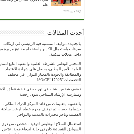
هام
6 مايو 2026
أحدث المقالات
بالجديدة..توقيف المشتبه فيه الرئيسي في ارتكاب
سرقات باستعمال الكسر واستخدام مفاتيح مزورة م
داخل محلات سكنية..
المختبر الوطني للشرطة العلمية والتقنية التابع للمدي
العامة للأمن الوطني، يحصل على شهادة الاعتماد
والمطابقة والجودة بالمعيار الدولي، في مختلف
التخصصات”ISO/CEI 17025
توقيف شخص يشتبه في تورطه في قضية تتعلق بالابتز
وممارسة الإرشاد السياحي بدون رخصة
بالقصيبة..بتعليمات من قائد المركز الدرك الملكي،
بشمامة حسن، تم توقيف مجرم خطير ارعب ساكنة
القصيبة وتاجر مخدرات بالمدينة والنواحي
استعمال السلاح الوظيفي لتوقيف شخص ، من ذوي
السوابق القضائية كان في حالة اندفاع قوية، عرّض