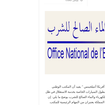
‏يومين مضت
20، مقالا منقولا عن موقع ” أفريكا أنتيلجينس ” يفيد أن المكتب الوطني
طول السيارات الخاصة بخدمة الاستغلال في ظل
لكهرباء والماء الصالح للشرب يوضح ما يلي: إن
لمملكة يعتبران من المهام الرئيسية للمكتب.