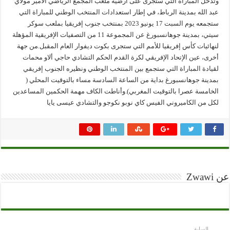
وتدخل المباراة التي ستجرى على أرضية ملعب المجمع الرياضي الأمير مولاي
عبد الله بمدينة الرباط، في إطار استعدادات المنتخب الوطني للمباراة التي
ستجمعه يوم السبت 17 يونيو 2023 بمنتخب جنوب إفريقيا بملعب سوكر
سيتي، بمدينة جوهانسبورغ عن المجموعة 11 من التصفيات الإفريقية المؤهلة
لنهائيات كأس إفريقيا للأمم التي ستجرى بكوت ديفوار العام المقبل.من جهة
أخرى، عين الإتحاد الإفريقي لكرة القدم الحكم التشادي حاجي ألاو محمات
لقيادة المباراة التي ستجمع بين المنتخب الوطني ونظيره الجنوب إفريقي
بمدينة جوهانسبورغ بداية من الساعة السادسة مساء بالتوقيت المحلي (
الخامسة عصرا بالتوقيت المغربي).وأناطت الكاف مهمة الحكمين المساعدين
لكل من الكاميروني الفيس كاي نوبو نكوجو والتشادي عيسى يايا
عن Zwawi
السابق