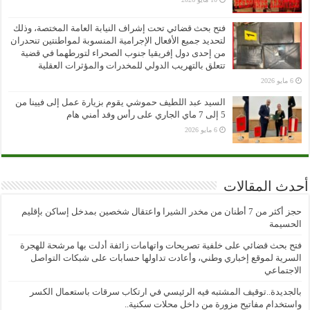
فتح بحث قضائي تحت إشراف النيابة العامة المختصة، وذلك
لتحديد جميع الأفعال الإجرامية المنسوبة لمواطنتين تنحدران
من إحدى دول إفريقيا جنوب الصحراء لتورطهما في قضية
تتعلق بالتهريب الدولي للمخدرات والمؤثرات العقلية
6 مايو 2026
السيد عبد اللطيف حموشي يقوم بزيارة عمل إلى فيينا من
5 إلى 7 ماي الجاري على رأس وفد أمني هام
6 مايو 2026
أحدث المقالات
حجز أكثر من 7 أطنان من مخدر الشيرا واعتقال شخصين بمدخل إساكن بإقليم
الحسيمة
فتح بحث قضائي على خلفية تصريحات واتهامات زائفة أدلت بها مرشحة للهجرة
السرية لموقع إخباري وطني، وأعادت تداولها حسابات على شبكات التواصل
الاجتماعي
بالجديدة..توقيف المشتبه فيه الرئيسي في ارتكاب سرقات باستعمال الكسر
واستخدام مفاتيح مزورة من داخل محلات سكنية..