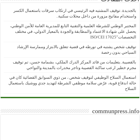
بالجديدة..توقيف المشتبه فيه الرئيسي في ارتكاب سرقات باستعمال الكسر
واستخدام مفاتيح مزورة من داخل محلات سكنية..
المختبر الوطني للشرطة العلمية والتقنية التابع للمديرية العامة للأمن الوطني،
يحصل على شهادة الاعتماد والمطابقة والجودة بالمعيار الدولي، في مختلف
التخصصات”ISO/CEI 17025
توقيف شخص يشتبه في تورطه في قضية تتعلق بالابتزاز وممارسة الإرشاد
السياحي بدون رخصة
بالقصيبة..بتعليمات من قائد المركز الدرك الملكي، بشمامة حسن، تم توقيف
مجرم خطير ارعب ساكنة القصيبة وتاجر مخدرات بالمدينة والنواحي
استعمال السلاح الوظيفي لتوقيف شخص ، من ذوي السوابق القضائية كان في
حالة اندفاع قوية، عرّض سلامة موظفي الشرطة لتهديد جدي ووشيك باستعمال
السلاح
communpress.info