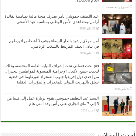
العام بالجديدة..
‏أسبوع واحد مضت
عبد اللطيف حموشي يأمر بصرف منحة مالية تضامنية لفائدة
أرامل ومتقاعدي الأمن الوطني بمناسبة عيد الأضحى
22 مايو 2026
أمن مولاي رشيد بالدار البيضاء يوقف 3 أشخاص لتورطهم
في تبادل العنف المرتبط بالشغب الرياضي.
10 مايو 2026
فتح بحث قضائي تحت إشراف النيابة العامة المختصة، وذلك
لتحديد جميع الأفعال الإجرامية المنسوبة لمواطنتين تنحدران
من إحدى دول إفريقيا جنوب الصحراء لتورطهما في قضية
تتعلق بالتهريب الدولي للمخدرات والمؤثرات العقلية
6 مايو 2026
السيد عبد اللطيف حموشي يقوم بزيارة عمل إلى فيينا من
5 إلى 7 ماي الجاري على رأس وفد أمني هام
6 مايو 2026
أحدث المقالات