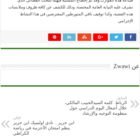
صناعة هذه القوارب.وقد تم إخضاع المشتبه فيهما للبحث القضائي الذي
تشرف عليه النيابة العامة المختصة، وذلك للكشف عن كافة ظروف وملابسات
هذه القضية، وكذا توقيف باقي المتورطين المفترضين في هذا النشاط
الإجرامي
عن Zwawi
السابق
الرباط: كلمة السيدالحبيب المالكي،
خلال أشغال اليوم الدراسي حول
منظومة التوجيه والإرشاد
التالي
ابن جرير .. نادي اولمبيك ابن جرير
ينظم امتحان الأحزمة في رياضة
الكراطي