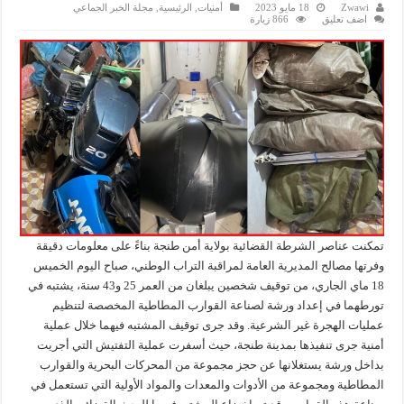
Zwawi
18 مايو 2023
أمنيات
,
الرئيسية
,
مجلة الخبر الجماعي
اضف تعليق
866 زيارة
تمكنت عناصر الشرطة القضائية بولاية أمن طنجة بناءً على معلومات دقيقة
وفرتها مصالح المديرية العامة لمراقبة التراب الوطني، صباح اليوم الخميس
18 ماي الجاري، من توقيف شخصين يبلغان من العمر 25 و43 سنة، يشتبه في
تورطهما في إعداد ورشة لصناعة القوارب المطاطية المخصصة لتنظيم
عمليات الهجرة غير الشرعية. وقد جرى توقيف المشتبه فيهما خلال عملية
أمنية جرى تنفيذها بمدينة طنجة، حيث أسفرت عملية التفتيش التي أجريت
بداخل ورشة يستغلانها عن حجز مجموعة من المحركات البحرية والقوارب
المطاطية ومجموعة من الأدوات والمعدات والمواد الأولية التي تستعمل في