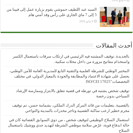
6 مايو 2026
السيد عبد اللطيف حموشي يقوم بزيارة عمل إلى فيينا من
5 إلى 7 ماي الجاري على رأس وفد أمني هام
6 مايو 2026
أحدث المقالات
بالجديدة..توقيف المشتبه فيه الرئيسي في ارتكاب سرقات باستعمال الكسر
واستخدام مفاتيح مزورة من داخل محلات سكنية..
المختبر الوطني للشرطة العلمية والتقنية التابع للمديرية العامة للأمن الوطني،
يحصل على شهادة الاعتماد والمطابقة والجودة بالمعيار الدولي، في مختلف
التخصصات”ISO/CEI 17025
توقيف شخص يشتبه في تورطه في قضية تتعلق بالابتزاز وممارسة الإرشاد
السياحي بدون رخصة
بالقصيبة..بتعليمات من قائد المركز الدرك الملكي، بشمامة حسن، تم توقيف
مجرم خطير ارعب ساكنة القصيبة وتاجر مخدرات بالمدينة والنواحي
استعمال السلاح الوظيفي لتوقيف شخص ، من ذوي السوابق القضائية كان في
حالة اندفاع قوية، عرّض سلامة موظفي الشرطة لتهديد جدي ووشيك باستعمال
السلاح