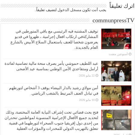
اترك تعليقاً
يجب أنت تكون
مسجل الدخول
لتضيف تعليقاً.
communpressTV
توقيف المشتبه فيه الرئيسي مع باقي المتورطين في
المشاركةفي ارتكاب افعال إجرامية..، ظهروا في فديو
يعرضون شخصا للعنف باستعمال السلاح الأبيض بالشارع
العام بالجديدة..
‏أسبوعين مضت
عبد اللطيف حموشي يأمر بصرف منحة مالية تضامنية لفائدة
أرامل ومتقاعدي الأمن الوطني بمناسبة عيد الأضحى
22 مايو 2026
أمن مولاي رشيد بالدار البيضاء يوقف 3 أشخاص لتورطهم
في تبادل العنف المرتبط بالشغب الرياضي.
10 مايو 2026
فتح بحث قضائي تحت إشراف النيابة العامة المختصة، وذلك
لتحديد جميع الأفعال الإجرامية المنسوبة لمواطنتين تنحدران
من إحدى دول إفريقيا جنوب الصحراء لتورطهما في قضية
تتعلق بالتهريب الدولي للمخدرات والمؤثرات العقلية