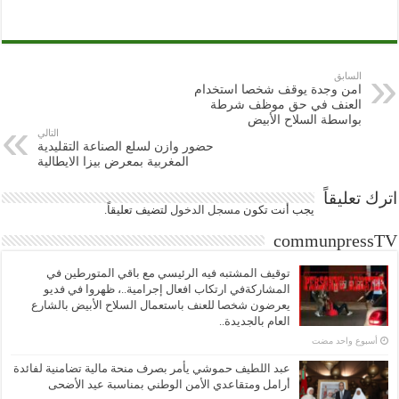
السابق
امن وجدة يوقف شخصا استخدام
العنف في حق موظف شرطة
بواسطة السلاح الأبيض
التالي
حضور وازن لسلع الصناعة التقليدية
المغربية بمعرض بيزا الايطالية
اترك تعليقاً
يجب أنت تكون
مسجل الدخول
لتضيف تعليقاً.
communpressTV
توقيف المشتبه فيه الرئيسي مع باقي المتورطين في
المشاركةفي ارتكاب افعال إجرامية..، ظهروا في فديو
يعرضون شخصا للعنف باستعمال السلاح الأبيض بالشارع
العام بالجديدة..
‏أسبوع واحد مضت
عبد اللطيف حموشي يأمر بصرف منحة مالية تضامنية لفائدة
أرامل ومتقاعدي الأمن الوطني بمناسبة عيد الأضحى