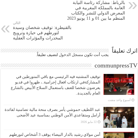
بالرباط: مشاركة رئاسة النيابة
العامة بالمملكة المغربية في
المعرض الدولي للنشر والكتاب
المنظم ما بين 01 و 11 يونيو 2023
التالي
بالقنيطرة: توقيف شخصان وسيدة
لتورطهم في حيازة وترويج
المخدرات والمؤثرات العقلية
اترك تعليقاً
يجب أنت تكون
مسجل الدخول
لتضيف تعليقاً.
communpressTV
توقيف المشتبه فيه الرئيسي مع باقي المتورطين في
المشاركةفي ارتكاب افعال إجرامية..، ظهروا في فديو
يعرضون شخصا للعنف باستعمال السلاح الأبيض بالشارع
العام بالجديدة..
‏أسبوع واحد مضت
عبد اللطيف حموشي يأمر بصرف منحة مالية تضامنية لفائدة
أرامل ومتقاعدي الأمن الوطني بمناسبة عيد الأضحى
22 مايو 2026
أمن مولاي رشيد بالدار البيضاء يوقف 3 أشخاص لتورطهم