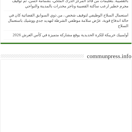
بالقصيبة..بتعليمات من قائد المركز الدرك الملكي، بشمامة حسن، تم توقيف
مجرم خطير ارعب ساكنة القصيبة وتاجر مخدرات بالمدينة والنواحي
استعمال السلاح الوظيفي لتوقيف شخص ، من ذوي السوابق القضائية كان في
حالة اندفاع قوية، عرّض سلامة موظفي الشرطة لتهديد جدي ووشيك باستعمال
السلاح
أولمبيك خريبكة للكرة الحديدية يوقع مشاركة متميزة في كأس العرش 2026
communpress.info