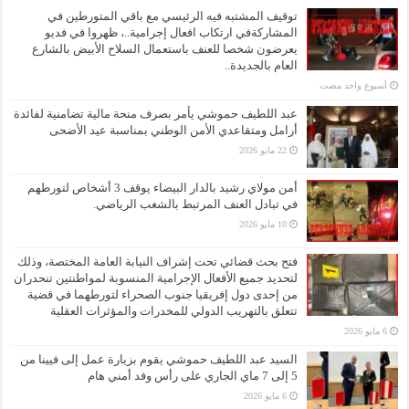
توقيف المشتبه فيه الرئيسي مع باقي المتورطين في
المشاركةفي ارتكاب افعال إجرامية..، ظهروا في فديو
يعرضون شخصا للعنف باستعمال السلاح الأبيض بالشارع
العام بالجديدة..
‏أسبوع واحد مضت
عبد اللطيف حموشي يأمر بصرف منحة مالية تضامنية لفائدة
أرامل ومتقاعدي الأمن الوطني بمناسبة عيد الأضحى
22 مايو 2026
أمن مولاي رشيد بالدار البيضاء يوقف 3 أشخاص لتورطهم
في تبادل العنف المرتبط بالشغب الرياضي.
10 مايو 2026
فتح بحث قضائي تحت إشراف النيابة العامة المختصة، وذلك
لتحديد جميع الأفعال الإجرامية المنسوبة لمواطنتين تنحدران
من إحدى دول إفريقيا جنوب الصحراء لتورطهما في قضية
تتعلق بالتهريب الدولي للمخدرات والمؤثرات العقلية
6 مايو 2026
السيد عبد اللطيف حموشي يقوم بزيارة عمل إلى فيينا من
5 إلى 7 ماي الجاري على رأس وفد أمني هام
6 مايو 2026