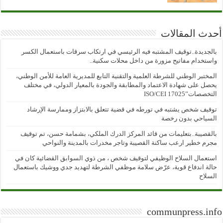
أحدث المقالات
بالجديدة..توقيف المشتبه فيه الرئيسي في ارتكاب سرقات باستعمال الكسر
واستخدام مفاتيح مزورة من داخل محلات سكنية..
المختبر الوطني للشرطة العلمية والتقنية التابع للمديرية العامة للأمن الوطني،
يحصل على شهادة الاعتماد والمطابقة والجودة بالمعيار الدولي، في مختلف
التخصصات”ISO/CEI 17025
توقيف شخص يشتبه في تورطه في قضية تتعلق بالابتزاز وممارسة الإرشاد
السياحي بدون رخصة
بالقصيبة..بتعليمات من قائد المركز الدرك الملكي، بشمامة حسن، تم توقيف
مجرم خطير ارعب ساكنة القصيبة وتاجر مخدرات بالمدينة والنواحي
استعمال السلاح الوظيفي لتوقيف شخص ، من ذوي السوابق القضائية كان في
حالة اندفاع قوية، عرّض سلامة موظفي الشرطة لتهديد جدي ووشيك باستعمال
السلاح
communpress.info