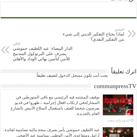
السابق
لماذا يحتاج التفكير الديني إلى شيء
من التفكير النقدي؟
التالي
الدار البيضاء: عبد اللطيف حموشي
يشرف على البرتوكول المندمج
للأمن لتأمين نهائي الوداد والأهلي
اترك تعليقاً
يجب أنت تكون
مسجل الدخول
لتضيف تعليقاً.
communpressTV
توقيف المشتبه فيه الرئيسي مع باقي المتورطين في
المشاركةفي ارتكاب افعال إجرامية..، ظهروا في فديو
يعرضون شخصا للعنف باستعمال السلاح الأبيض بالشارع
العام بالجديدة..
‏أسبوع واحد مضت
عبد اللطيف حموشي يأمر بصرف منحة مالية تضامنية لفائدة
أرامل ومتقاعدي الأمن الوطني بمناسبة عيد الأضحى