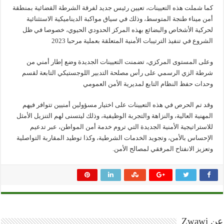
كما شملت هذه التعيينات، تعيين رئيس جديد لفرقة الشرطة القضائية بمنطقة
أمن ميناء طنجة المتوسط، وذلك في سياق مواكبة الديناميكية الاستثنائية
لحركية الأشخاص والبضائع بهذه المركز الحدودي الحيوي، خصوصا في ظل
الشروع في تنفيذ الترتيبات الأمنية المتعلقة بعملية مرحبا 2023
وعلى المستوى المركزي، تضمنت التعيينات الجديدة وضع إطار أمني من
شرطة الزي الرسمي على رأس مصلحة التدبير اللوجستيكي التابعة لقسم
وحدات حفظ النظام التابع لمديرية الأمن العمومي
وقد تم الحرص في هذه التعيينات على اختيار مسؤولين أمنيين تتوافر فيهم
المهنية العالية، والنزاهة والتجربة الوظيفية، وذلك ليتسنى لهم التنزيل الأمثل
للاستراتيجية الأمنية الجديدة التي تروم خدمة أمن المواطن، عبر تدعيم
الإحساس بالأمن، وتجويد الخدمات الشرطية، وكذا توطيد المقاربة التواصلية
وتعزيز الانفتاح المرفقي لمصالح الأمن.
عن Zwawi