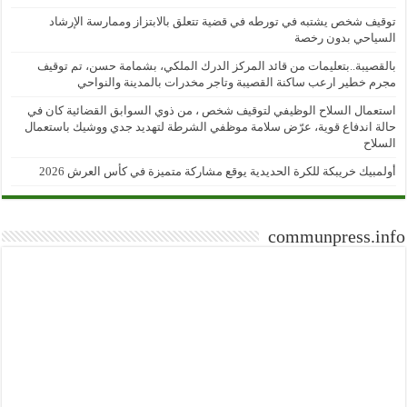
توقيف شخص يشتبه في تورطه في قضية تتعلق بالابتزاز وممارسة الإرشاد
السياحي بدون رخصة
بالقصيبة..بتعليمات من قائد المركز الدرك الملكي، بشمامة حسن، تم توقيف
مجرم خطير ارعب ساكنة القصيبة وتاجر مخدرات بالمدينة والنواحي
استعمال السلاح الوظيفي لتوقيف شخص ، من ذوي السوابق القضائية كان في
حالة اندفاع قوية، عرّض سلامة موظفي الشرطة لتهديد جدي ووشيك باستعمال
السلاح
أولمبيك خريبكة للكرة الحديدية يوقع مشاركة متميزة في كأس العرش 2026
communpress.info