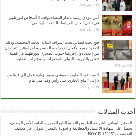
22 مايو 2026
أمن مولاي رشيد بالدار البيضاء يوقف 3 أشخاص لتورطهم
في تبادل العنف المرتبط بالشغب الرياضي.
10 مايو 2026
فتح بحث قضائي تحت إشراف النيابة العامة المختصة، وذلك
لتحديد جميع الأفعال الإجرامية المنسوبة لمواطنتين تنحدران
من إحدى دول إفريقيا جنوب الصحراء لتورطهما في قضية
تتعلق بالتهريب الدولي للمخدرات والمؤثرات العقلية
6 مايو 2026
السيد عبد اللطيف حموشي يقوم بزيارة عمل إلى فيينا من
5 إلى 7 ماي الجاري على رأس وفد أمني هام
6 مايو 2026
أحدث المقالات
المختبر الوطني للشرطة العلمية والتقنية التابع للمديرية العامة للأمن الوطني،
يحصل على شهادة الاعتماد والمطابقة والجودة بالمعيار الدولي، في مختلف
التخصصات”ISO/CEI 17025