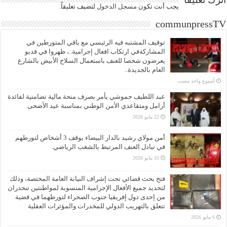
يجب أنت تكون
مسجل الدخول
لتضيف تعليقاً.
communpressTV
توقيف المشتبه فيه الرئيسي مع باقي المتورطين في
المشاركةفي ارتكاب افعال إجرامية..، ظهروا في فديو
يعرضون شخصا للعنف باستعمال السلاح الأبيض بالشارع
العام بالجديدة..
‏أسبوع واحد مضت
عبد اللطيف حموشي يأمر بصرف منحة مالية تضامنية لفائدة
أرامل ومتقاعدي الأمن الوطني بمناسبة عيد الأضحى
22 مايو 2026
أمن مولاي رشيد بالدار البيضاء يوقف 3 أشخاص لتورطهم
في تبادل العنف المرتبط بالشغب الرياضي.
10 مايو 2026
فتح بحث قضائي تحت إشراف النيابة العامة المختصة، وذلك
لتحديد جميع الأفعال الإجرامية المنسوبة لمواطنتين تنحدران
من إحدى دول إفريقيا جنوب الصحراء لتورطهما في قضية
تتعلق بالتهريب الدولي للمخدرات والمؤثرات العقلية
6 مايو 2026