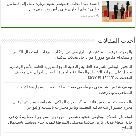
السيد عبد اللطيف حموشي يقوم بزيارة عمل إلى فيينا من
5 إلى 7 ماي الجاري على رأس وفد أمني هام
6 مايو 2026
أحدث المقالات
بالجديدة..توقيف المشتبه فيه الرئيسي في ارتكاب سرقات باستعمال الكسر
واستخدام مفاتيح مزورة من داخل محلات سكنية..
المختبر الوطني للشرطة العلمية والتقنية التابع للمديرية العامة للأمن الوطني،
يحصل على شهادة الاعتماد والمطابقة والجودة بالمعيار الدولي، في مختلف
التخصصات”ISO/CEI 17025
توقيف شخص يشتبه في تورطه في قضية تتعلق بالابتزاز وممارسة الإرشاد
السياحي بدون رخصة
بالقصيبة..بتعليمات من قائد المركز الدرك الملكي، بشمامة حسن، تم توقيف
مجرم خطير ارعب ساكنة القصيبة وتاجر مخدرات بالمدينة والنواحي
استعمال السلاح الوظيفي لتوقيف شخص ، من ذوي السوابق القضائية كان في
حالة اندفاع قوية، عرّض سلامة موظفي الشرطة لتهديد جدي ووشيك باستعمال
السلاح