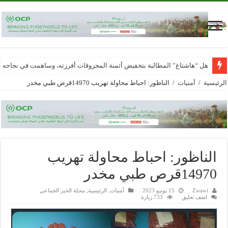
هل “هاشتاغ” المطالبة بتخفيض أثمنة المحروقات أفرزته، وساهمت في نجاحه
الرئيسية
/
أمنيات
/
الناظور: احباط محاولة تهريب 14970قرص طبي مخدر
الناظور: احباط محاولة تهريب
14970قرص طبي مخدر
Zwawi
15 يونيو 2023
أمنيات
,
الرئيسية
,
مجلة الخبر الجماعي
اضف تعليق
733 زيارة