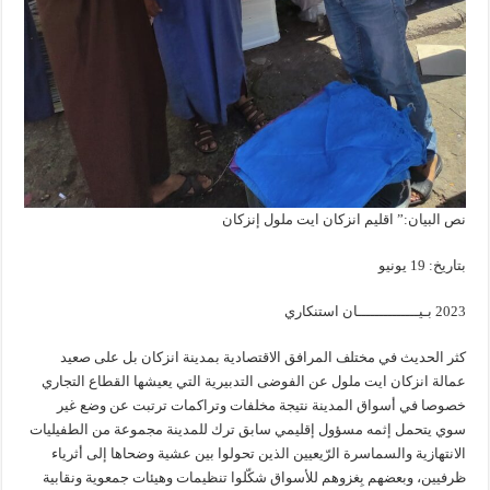
نص البيان:” اقليم انزكان ايت ملول إنزكان
بتاريخ: 19 يونيو
2023 بـيــــــــــــــان استنكاري
كثر الحديث في مختلف المرافق الاقتصادية بمدينة انزكان بل على صعيد
عمالة انزكان ايت ملول عن الفوضى التدبيرية التي يعيشها القطاع التجاري
خصوصا في أسواق المدينة نتيجة مخلفات وتراكمات ترتبت عن وضع غير
سوي يتحمل إثمه مسؤول إقليمي سابق ترك للمدينة مجموعة من الطفيليات
الانتهازية والسماسرة الرّيعيين الذين تحولوا بين عشية وضحاها إلى أثرياء
ظرفيين، وبعضهم بِغزوهم للأسواق شكّلوا تنظيمات وهيئات جمعوية ونقابية