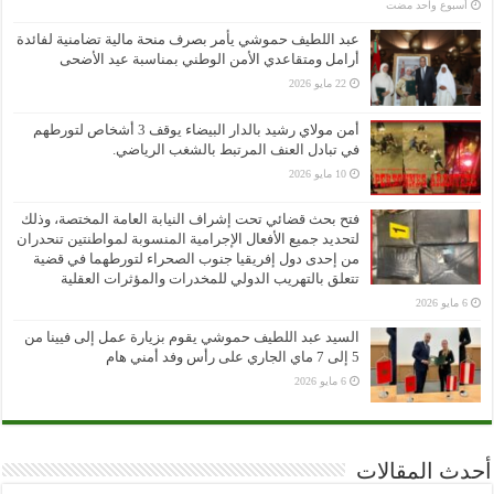
‏أسبوع واحد مضت
عبد اللطيف حموشي يأمر بصرف منحة مالية تضامنية لفائدة
أرامل ومتقاعدي الأمن الوطني بمناسبة عيد الأضحى
22 مايو 2026
أمن مولاي رشيد بالدار البيضاء يوقف 3 أشخاص لتورطهم
في تبادل العنف المرتبط بالشغب الرياضي.
10 مايو 2026
فتح بحث قضائي تحت إشراف النيابة العامة المختصة، وذلك
لتحديد جميع الأفعال الإجرامية المنسوبة لمواطنتين تنحدران
من إحدى دول إفريقيا جنوب الصحراء لتورطهما في قضية
تتعلق بالتهريب الدولي للمخدرات والمؤثرات العقلية
6 مايو 2026
السيد عبد اللطيف حموشي يقوم بزيارة عمل إلى فيينا من
5 إلى 7 ماي الجاري على رأس وفد أمني هام
6 مايو 2026
أحدث المقالات