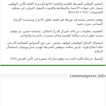
المختبر الوطني للشرطة العلمية والتقنية التابع للمديرية العامة للأمن الوطني،
يحصل على شهادة الاعتماد والمطابقة والجودة بالمعيار الدولي، في مختلف
التخصصات”ISO/CEI 17025
توقيف شخص يشتبه في تورطه في قضية تتعلق بالابتزاز وممارسة الإرشاد
السياحي بدون رخصة
بالقصيبة..بتعليمات من قائد المركز الدرك الملكي، بشمامة حسن، تم توقيف
مجرم خطير ارعب ساكنة القصيبة وتاجر مخدرات بالمدينة والنواحي
استعمال السلاح الوظيفي لتوقيف شخص ، من ذوي السوابق القضائية كان في
حالة اندفاع قوية، عرّض سلامة موظفي الشرطة لتهديد جدي ووشيك باستعمال
السلاح
أولمبيك خريبكة للكرة الحديدية يوقع مشاركة متميزة في كأس العرش 2026
communpress.info