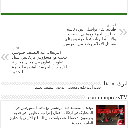
السابق
طنجة: لقاء تواصلي بين رئاسة
مجلس الجهة وممثلي العصب
والأندية الرياضية بالجهة وممثلي
وسائل الإعلام وعدد من المهتمين
التالي
البرتغال: عبد اللطيف حموشي
يبحث مع مسؤولين برتغاليين سبل
تطوير التعاون في مجال محاربة
الإرهاب والجريمة المنظمة العابرة
للحدود
اترك تعليقاً
يجب أنت تكون
مسجل الدخول
لتضيف تعليقاً.
communpressTV
توقيف المشتبه فيه الرئيسي مع باقي المتورطين في
المشاركةفي ارتكاب افعال إجرامية..، ظهروا في فديو
يعرضون شخصا للعنف باستعمال السلاح الأبيض بالشارع
العام بالجديدة..