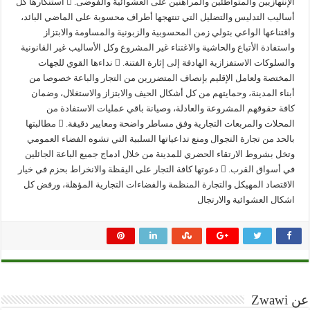
الإنتهازيين والمتواطئين والمراهنين على العشوائية والفوضى.  استنكارها كل
أساليب التدليس والتضليل التي تنتهجها أطراف محسوبة على الماضي البائد،
واقتناعها الواعي بتولي زمن المحسوبية والزبونية والمساومة والابتزاز
واستفادة الأتباع والحاشية والاغتناء غير المشروع وكل الأساليب غير القانونية
والسلوكات الاستفزازية الهادفة إلى إثارة الفتنة.  نداءها القوي للجهات
المختصة ولعامل الإقليم بإنصاف المتضررين من التجار والباعة خصوصا من
أبناء المدينة، وحمايتهم من كل أشكال الحيف والابتزاز والاستغلال، وضمان
كافة حقوقهم المشروعة والعادلة، وصيانة باقي عمليات الاستفادة من
المحلات والمربعات التجارية وفق مساطر واضحة ومعايير دقيقة.  مطالبتها
بالحد من تجارة التجوال ومنع تداعياتها السلبية التي تشوه الفضاء العمومي
وتخل بشروط الارتقاء الحضري للمدينة من خلال ادماج جميع الباعة الجائلين
في أسواق القرب.  دعوتها كافة التجار على اليقظة والانخراط بحزم في خيار
الاقتصاد المهيكل والتجارة المنظمة والفضاءات التجارية المؤهلة، ورفض كل
اشكال العشوائية والارتجال
عن Zwawi