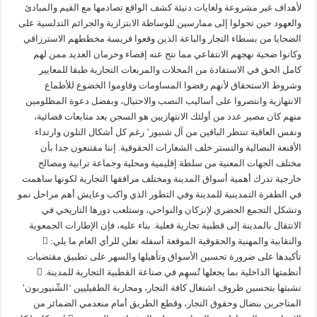
لأهداف غير مشروعة ولغايات دنيئة كشف الواقع تصادمها مع القيم والمبادئ
والعهود حين تحولوا إلى ممارسين للوساطة الابتزازية والجرائم التدلسية على
الضحايا من بسطاء التجار والباعة الذين وقعوا فريسة مخططهم الاسترزاقي
وكانوا ضحية نهجهم الانتفاعي مما نتج عنه إقصاء وحرمان العديد ممن لهم
كامل الحق في الاستفادة من المحلات والمربعات التجارية طبقا للمعايير
وشروط الاستحقاق لأنهم رفضوا المساومات وقاوموا الخضوع للأطماع
الانتهازية وانتصروا على أساليب النصب والاحتيال، وبفضل دعوة المظلومين
منهم كان مصير عدد من أولئك الانتهازيين هو السجن بعد متابعات قضائية،
ونفس العاقبة تنتظر الباقين من آل شنيور’ رغم كل أشكال التلون وارتداء
الأقنعة النضالية والتستر خلف الشعارات الحقوقية. إننا مقتنعون جدا بأن
مختلف الجهات المعنية من سلطة إقليمية ومحلية وجماعة ترابية ومصالح
خارجية تدرك أهمية أسواق المدينة ومختلف مرافقها التجارية لكونها ساهمت
في الطفرة التمدينية للمدينة وفي التطور الذي واكب وعايش أهم مراحل نمو
وتشكل التجمع الحضري لإنزكان والنواحي، وستلعب دورها التاريخي في
الانتقال بالمدينة إلى قطبية تجارية فعلية. بناء عليه، فإن الإطارات الجمعوية
والنقابية والمهنية والحقوقية الموقعة أسفله تعلن للرأي العام ما يلي: 
تأكيدها على ضرورة تحسين الأسواق وتأهيلها والسهر على تطبيق مقتضيات
أنظمتها الداخلية بما يجعلها تٌسهِم في صناعة القطبية التجارية للمدينة. 
تشبثها بتحسين ظروف اشتغال كافة التجار، ومحاربة الطفيليين ‘الشّنيوريون’
المتاجرين بنضال وحقوق التجار، وقطع الطريق أمام منعدمي الضمائر من