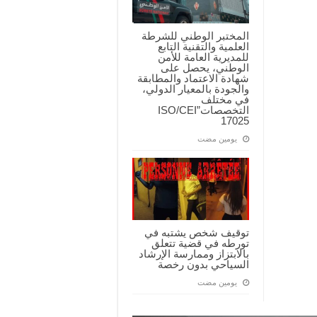
المختبر الوطني للشرطة
العلمية والتقنية التابع
للمديرية العامة للأمن
الوطني، يحصل على
شهادة الاعتماد والمطابقة
والجودة بالمعيار الدولي،
في مختلف
التخصصات”ISO/CEI
17025
‏يومين مضت
توقيف شخص يشتبه في
تورطه في قضية تتعلق
بالابتزاز وممارسة الإرشاد
السياحي بدون رخصة
‏يومين مضت