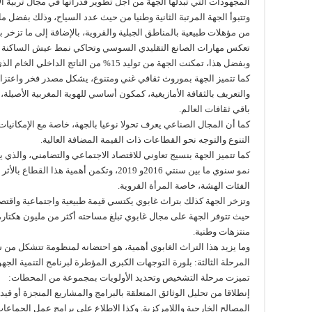
المجهودات التي تبذلها الجهة من أجل تطوير قدراتها في مجال تربية الأح
وتتبوأ الجهة المرتبة الثانية وطنيا من حيث عدد السياح، وذلك بفضل
من مؤهلات طبيعية بالمناطق الجبلية والقروية، بالإضافة إلى ما تزخر ب
تعكس مهارات الصانع التقليدي السوسي وتحاكي نمط عيش الساكنة وار
وبفضل هذا، تمكنت الجهة من توليد 15% من الناتج الداخلي الخام الذي يحققه القطاع السياحي على المستوى الوطني.
كما تتميز الجهة بموروث ثقافي غني ومتنوع، يشكل مصدر فخر واعتزاز
والتعريف بالثقافة الأمازيغية، كمكون أساسي للهوية المغربية الأصيلة، 
باقي ثقافات العالم.
كما أن المجال الصناعي يعرف تحولا نوعيا بالجهة، خاصة مع الإمكانيات
التنوع والتوجه نحو القطاعات ذات القيمة المضافة العالية.
نمو سنوي ما بين سنتي 2016و 2019، وتكمن أهمية
الفئات الهشة، خاصة المرأة القروية.
وتزخر الجهة كذلك بتراث غابوي يكتسي قيمة طبيعية واجتماعية واقتصا
منتزهات وطنية.
وما يزيد هذا التراث الغابوي أهمية، هو احتضانه لمنظومة تتشكل من ش
المرحلة الثالثة: بلورة التوجهات الكبرى المؤطرة لبرنامج التنمية الجهوية 2022-2027 وتحديد الأولو
تميزت مرحلة التشخيص وتحديد الأولويات بمجموعة من المحطات:
إنطلاقا من تحليل الوثائق المتعلقة بالبرامج والمشاريع المنجزة أو قي
المصالح الخارجية واللامركزية. وكذا الاطلاع على برامج عمل الجماعات 