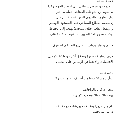
ياء المائية.
 ما تقدمه من عرض شاطئي على امتداد الجهة، وكذا
ه الجهة من منتوجات الصناعة التقليدية التي
تباطهم بتقاليدهم المتوارثة جيلا عن جيل.
، وبفعل ثقافي خلاق ومتجدد؛ يهدف إلى الحفاظ
وكذا تشجيع كافة التعبيرات الفنية المنفتحة على
 التي يخولها برنامج التسريع الصناعي لتحقيق
كما تتميز الجهة بنسيج تعاوني للاقتصاد الاجتماعي والتضامني، والذي يعرف دينامية متميزة ويحقق أكثر من 4,6% كمعدل
 هذا القطاع بالأثر الاقتصادي والاجتماعي الإيجابي على مختلف
دية عالية،
حيث تتوفر الجهة على مجال غابوي تبلغ مساحته أكثر من مليون هكتار، وأزيد من 40 نوعا من أصناف الحيوانات، و3
جر الأركان والواحات.
يات.
د الإنجاز. مرورا بمقابلات وورشات مع مختلف
الترابية بجهة.