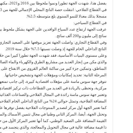
بفضل هذا، شهدت الجهة تطورا ونموا ملحوظا بين 2016 و2021، مكنها من تعزيز موقعها الريادي في القطاعات التالية:
مسجلا بذلك معدلا للنمو السنوي بلغ متوسطه 2،5%.
في القطاع السياحي:
سائح إلى مليون و200 ألف سائح.
وفي القطاع التجاري: واصلت الجهة تعزيز موقعها على الصعيد التجار
الناتج الداخلي الخام للجهة إذ وصلت نسبتها 7،5% خلال سنة 2019.
وعلى مستوى البنيات الأساسية، فقد شهدت الجهة تطورا كبيرا من خلال 
والذي مكن من إنجاز العديد من مشاريع الطرق والكهرباء والماء الصا
المناطق، وتمكين جزء كبير من ساكنة العالم القروي من الانفتاح على 
المرحلة الثانية: تحديد إمكانيات ومؤهلات الجهة وتشخيص حاجياتها.
تتوفر جهة سوس ماسة على مؤهلات اقتصادية كبيرة، إلى جانب تمتعها 
مركزية، وتحظى بالريادة في العديد من القطاعات ذات تركيز اقتصاد
وتعتبر جهة سوس ماسة رائدة في المجال الفلاحي والصناعات الغذائية،
المضافة الفلاحية، وتمثل حوالي 24% من الناتج الداخلي الخام الفلاحي الوطني،
كما تعتبر الجهة أول مركز لتصدير المنتوجات الفلاحية بفضل توفرها 
القيمة المضافة على الصعيد الوطني، كما أنها تعتبر المركز الأول من
ذا قيمة مضافة عالية في مجال التحويل والمعالجة، والذي يتجسد في م