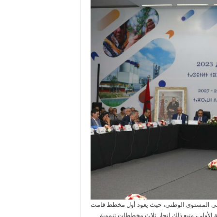
على المستوى الوطني، حيث يعود أول مخطط قامت
راتيجية الجهوية الأولى، وتبع ذلك إنجاز ثلاث مخططات تنموية