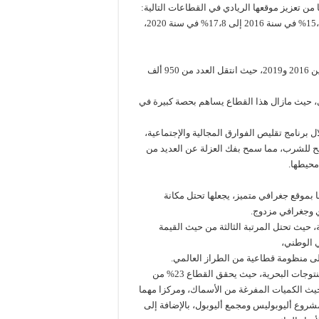
في القطاع الفلاحي: انتقلت حصة الناتج المحلي الإجمالي للجهة من 15،3% في سنة 2016 إلى 17،8% في سنة 2020،
عرفت الجهة ارتفاع عدد السياح الوافدين على الجهة بشكل ملحوظ بين 2016 و2019، حيث انتقل العدد من 950 ألف
ي، حيث مازال هذا القطاع يساهم بحصة كبيرة في
برنامج تقليص الفوارق المجالية والإجتماعية،
لح للشرب، مما سمح بفك العزلة عن العديد من
محيطها.
بموقع جغرافي متميز، يجعلها تحتل مكانة
ي وجغرافي مزدوج.
 حيث تحتل المرتبة الثالثة من حيث القيمة
على منظومة قطاعية من الطراز العالمي.
وتحتل الجهة، أيضا، المركز الثاني وطنيا في مجال تثمين الأسماك والمنتوجات البحرية، حيث يحقق القطاع 23% من
 حيث الكميات المفرغة من الأسماك، ومركزا مهما
شروع أليوبوليس ومجمع أليوبول، بالإضافة إلى