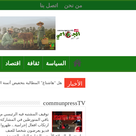
من نحن
اتصل بنا
السياسة
ثقافة
اقتصاد
الأخبار
هل “هاشتاغ” المطالبة بتخفيض أثمنة 
communpressTV
توقيف المشتبه فيه الرئيسي مع
باقي المتورطين في المشاركة
ارتكاب افعال إجرامية..، ظهروا
فديو يعرضون شخصا للعنف
باستعمال السلاح الأبيض بالشارع العام بالجديدة..