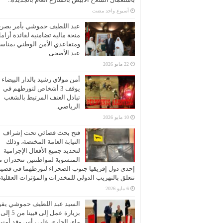
‏أسبوع واحد مضت
عبد اللطيف حموشي يأمر بصر
منحة مالية تضامنية لفائدة أرام
ومتقاعدي الأمن الوطني بمناسب
عيد الأضحى
22 مايو 2026
أمن مولاي رشيد بالدار البيضاء
يوقف 3 أشخاص لتورطهم في
تبادل العنف المرتبط بالشغب
الرياضي.
10 مايو 2026
فتح بحث قضائي تحت إشراف
النيابة العامة المختصة، وذلك
لتحديد جميع الأفعال الإجرامية
المنسوبة لمواطنتين تنحدران 
إحدى دول إفريقيا جنوب الصحراء لتورطهما في قضية
تتعلق بالتهريب الدولي للمخدرات والمؤثرات العقلية
6 مايو 2026
السيد عبد اللطيف حموشي يقو
ماي الجاري على رأس وفد أمني