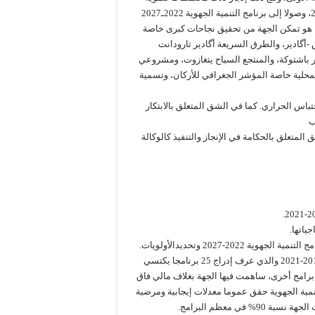
ي، هو تمكن الجهة من تحقيق نجاحات كبرى خاصة
-أگادير، والطرق السريعة أگادير تارودانت
حر باشتوكة، والمنتجع السياح يتغازوت، ومشروعي
لمحلية خاصة المؤشر الجغرافي للأركان، وتسمية
س الحراري. كما في الشق المتعلق بالابتكار
لمتعلق بالحكامة في الإنجاز والتنفيذ كالوكالة
ياتها.
2-2027 وتحديدالأولويات.
المرحلة الأولى: من خلال تقييم تنزيل وتنفيذ برنامج التنمية الجهوية 2016-2021 والذي عرف إدراج 25 برنامجا يكتسي
بغة الأولوية، بلغت كلفتها 24.6 مليار درهم، بالإضافة الى أزيد من 10 برامج أخرى، ساهمت فيها الجهة بغلاف مالي فاق
تنمية الجهوية حقق عموما معدلات إيجابية ومرضية