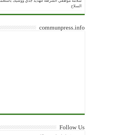
سلامة موظفي الشرطة لتهديد جدي ووشيك باستعما
السلاح
communpress.info
Follow Us