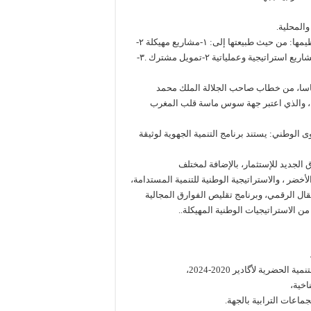
المحلية.
وقد تمخض عن هذه المرحلة جرد أكثر من 1500 مقترح مشروع تم تنظيمها: من حيث طبيعتها إلى: ١-مشاريع مهيكلة ٢-
برامج مندمجة ٣-آليات جهوية؛ ومن حيث نمط تدخلها إلى: ١-برامج ومشاريع استراتيجية وعملياتية ٢-تمويل مشترك .٣-
هم التوجهات الكبرى لبرنامج التنمية الجهوية 2022ـ 2027أساسا، من خطاب صاحب الجلالة الملك محمد
بمناسبة الذكرى 44 للمسيرة الخضراء، والذي اعتبر جهة سوس ماسة قلب المغرب
من ثلاث مستويات أساسية: ١- على المستوى الوطني: يستند برنامج التنمية الجهوية لوثيقة
 الجديد للإستثمار، بالإضافة لمختلف
خضر ، والاستراتيجية الوطنية للتنمية المستدامة،
قال الرقمي، وبرنامج تقليص الفوارق المجالية
ن الاستراتيجيات الوطنية المهيكلة..
اخية،
اعات الترابية بالجهة.