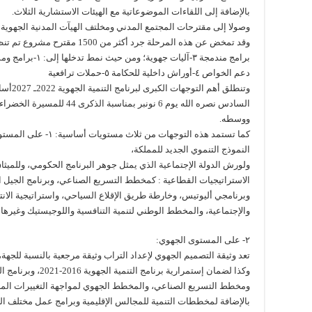
بالإضافة إلى اللقاءات الموضوعاتية مع الهيئات الاستشارية الثلاث.
وصولا إلى مقترحات المجتمع المدني ومخلتف الهيآت المدنية الجهوية و
دعم الخواص ٤-أوراش داخلية للحكامة ٥-حملات ترافعية
وتنطلق أ
السادس نصره الله يوم 6 نونبر 
ووسطه.
كما تستمد هذه التوجهات 
النموذج التنموي الجديد للمملكة،
ولورش الدولة الإجتماعية الذي يمثل جوهر البرنامج الحكومي، وللميثاق
الاستراتيجيات القطاعية : كمخطط التسريع الصناعي، وبرنامج الجيل الأ
وبرنامجي أليوتيس، وخارطة طريق الإقلاع السياحي، واستراتيجية الانت
والإجتماعية، والمخطط الوطني لتنمية التنافسية واللوجيستيك وغيرها م
٢- على المستوى الجهوي:
تعد وثيقة التصميم الجهوي لإعداد التراب وثيقة مرجعية بالنسبة للجهة،
وكذا لضمان إستمرارية برنامج التنمية الجهوية 2016-2021، وبرنامج التنمية الحضرية لأگادير 2020-2024،
ومخطط التسريع الصناعي، والمخطط الجهوي لمواجهة التغييرات المن
بالإضافة لمخططات التنمية للمجالس الإقليمية وبرامج عمل مختلف الجم