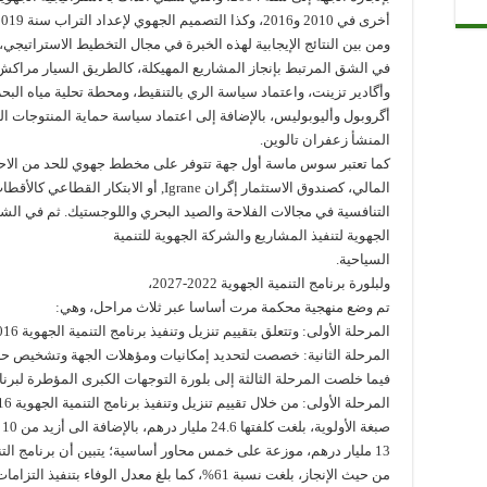
أخرى في 2010 و2016، وكذا التصميم الجهوي لإعداد التراب سنة 2019، وصولا إلى برنامج التنمية الجهوية 2022ـ2027
ومن بين النتائج الإيجابية لهذه الخبرة في مجال التخطيط الاستراتيج
في الشق المرتبط بإنجاز المشاريع المهيكلة، كالطريق السيار مراكش 
وأگادير تزينت، واعتماد سياسة الري بالتنقيط، ومحطة تحلية مياه الب
أگروبول وأليوبوليس، بالإضافة إلى اعتماد سياسة حماية المنتوجات ا
المنشأ زعفران تالوين.
كما تعتبر سوس ماسة أول جهة تتوفر على مخطط جهوي للحد من الاحتبا
المالي، كصندوق الاستثمار إگران Igrane, أو الابتكار القطاعي كالأقطاب
التنافسية في مجالات الفلاحة والصيد البحري واللوجستيك. ثم في الشق ا
الجهوية لتنفيذ المشاريع والشركة الجهوية للتنمية
السياحية.
ولبلورة برنامج التنمية الجهوية 2022-2027،
تم وضع منهجية محكمة مرت أساسا عبر ثلاث مراحل، وهي:
المرحلة الأولى: وتتعلق بتقييم تنزيل وتنفيذ برنامج التنمية الجهوية 2016-2021.
المرحلة الثانية: خصصت لتحديد إمكانيات ومؤهلات الجهة وتشخيص حاج
فيما خلصت المرحلة الثالثة إلى بلورة التوجهات الكبرى المؤطرة لبرنامج التنمية الجهوية 022
ص
13 مليار درهم، موزعة على خمس محاور أساسية؛ يتبين أن برنامج ال
من حيث الإنجاز، بلغت نسبة 61%، كما بلغ معدل الوفاء بتنفيذ التزامات الجهة نسبة 90% في معظم البرامج.