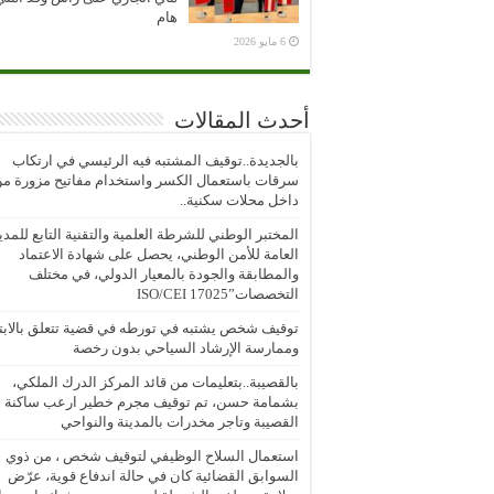
هام
6 مايو 2026
أحدث المقالات
بالجديدة..توقيف المشتبه فيه الرئيسي في ارتكاب
سرقات باستعمال الكسر واستخدام مفاتيح مزورة م
داخل محلات سكنية..
المختبر الوطني للشرطة العلمية والتقنية التابع للمدي
العامة للأمن الوطني، يحصل على شهادة الاعتماد
والمطابقة والجودة بالمعيار الدولي، في مختلف
التخصصات”ISO/CEI 17025
توقيف شخص يشتبه في تورطه في قضية تتعلق بالابتز
وممارسة الإرشاد السياحي بدون رخصة
بالقصيبة..بتعليمات من قائد المركز الدرك الملكي،
بشمامة حسن، تم توقيف مجرم خطير ارعب ساكنة
القصيبة وتاجر مخدرات بالمدينة والنواحي
استعمال السلاح الوظيفي لتوقيف شخص ، من ذوي
السوابق القضائية كان في حالة اندفاع قوية، عرّض