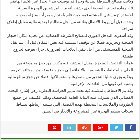
وكانت مصالح الشرطة بمدينة وجدة قد توصلت بنداء نجدة عبر الخط الهاتفي
19، مفاده تعرض الضحية الذي يشتبه أنه من المرشحين للهجرة السرية
للاستدراج من قبل المشتبه فيه، حيث قام باحتجازه بمرأب بمنزله بمدينة
وجدة، قبل أن يربط الاتصال بعائلته من أجل مطالبتها بفدية مالية مقابل إطلاق
سراحه.
وقد أسفرت التدخل الفوري لمصالح الشرطة القضائية عن تحديد مكان احتجاز
الضحية وتحريره، فضلا عن توقيف المشتبه فيه بعين المكان قبل أن يتم نقل
الضحية للمستشفى من أجل تلقي العلاجات الضرورية، جراء تعرضه لجروح
طفيفة.
عملية التفتيش المنجزة بمنزل المشتبه فيه مكنت من حجز مجموعة من
الحلي والمتعلقات الشخصية، بالإضافة إلى حجز بندقية تقليدية ووثائق تعريفية
وبنكية يجري حاليا التحقق من مصدرها واستعمالاتها، فضلا عن حجز مبالغ مالية
يشتبه في كونها من العائدات الإجرامية.
وقد تم الاحتفاظ بالمشتبه فيه تحت تدبير الحراسة النظرية رهن إشارة البحث
القضائي الذي تشرف عليه النيابة العامة المختصة، وذلك الكشف عن جميع
الظروف والملابسات المحيطة بهذه القضية، التي يشتبه ارتباطها بنشاط
شبكات تنظيم الهجرة غير المشروعة والاتجار في البشر.