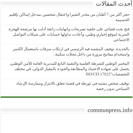
أحدث المقالات
حجز أكثر من 7 أطنان من مخدر الشيرا واعتقال شخصين بمدخل إساكن بإقليم
الحسيمة
فتح بحث قضائي على خلفية تصريحات واتهامات زائفة أدلت بها مرشحة للهجرة
السرية لموقع إخباري وطني، وأعادت تداولها حسابات على شبكات التواصل
الاجتماعي
بالجديدة..توقيف المشتبه فيه الرئيسي في ارتكاب سرقات باستعمال الكسر
واستخدام مفاتيح مزورة من داخل محلات سكنية..
المختبر الوطني للشرطة العلمية والتقنية التابع للمديرية العامة للأمن الوطني،
يحصل على شهادة الاعتماد والمطابقة والجودة بالمعيار الدولي، في مختلف
التخصصات”ISO/CEI 17025
توقيف شخص يشتبه في تورطه في قضية تتعلق بالابتزاز وممارسة الإرشاد
السياحي بدون رخصة
communpress.info