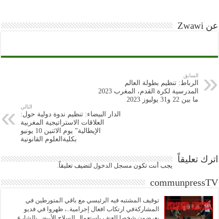
عن Zwawi
السابق
الرباط: تنظيم بطولة العالم
المدرسية لكرة القدم، المغرب 2023
ما بين 22 و31 يوليوز 2023
التالي
الدار البيضاء: تنظيم ندوة دولية حول:
العلاقات الاستراتيجية المغربية
الإيطالية” يوم الاثنين 10 يونيو
بكليةالعلوم القانونية
اترك تعليقاً
يجب أنت تكون
مسجل الدخول
لتضيف تعليقاً.
communpressTV
توقيف المشتبه فيه الرئيسي مع باقي المتورطين في
المشاركةفي ارتكاب افعال إجرامية..، ظهروا في فديو
يعرضون شخصا للعنف باستعمال السلاح الأبيض بالشارع