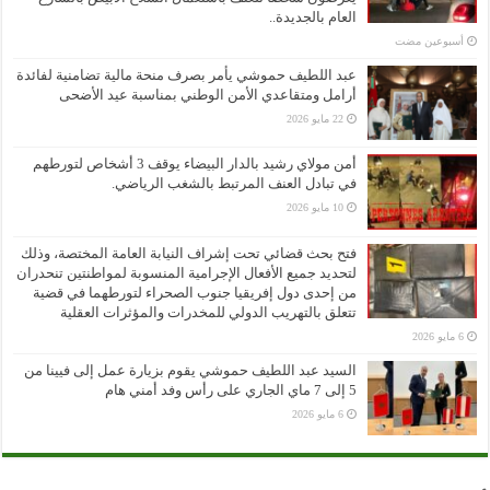
العام بالجديدة..
‏أسبوعين مضت
عبد اللطيف حموشي يأمر بصرف منحة مالية تضامنية لفائدة
أرامل ومتقاعدي الأمن الوطني بمناسبة عيد الأضحى
22 مايو 2026
أمن مولاي رشيد بالدار البيضاء يوقف 3 أشخاص لتورطهم
في تبادل العنف المرتبط بالشغب الرياضي.
10 مايو 2026
فتح بحث قضائي تحت إشراف النيابة العامة المختصة، وذلك
لتحديد جميع الأفعال الإجرامية المنسوبة لمواطنتين تنحدران
من إحدى دول إفريقيا جنوب الصحراء لتورطهما في قضية
تتعلق بالتهريب الدولي للمخدرات والمؤثرات العقلية
6 مايو 2026
السيد عبد اللطيف حموشي يقوم بزيارة عمل إلى فيينا من
5 إلى 7 ماي الجاري على رأس وفد أمني هام
6 مايو 2026