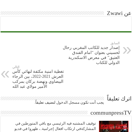
عن Zwawi
السابق
إصدار جديد للكاتب المغربي رحال
لحسيني بعنوان “امام الفندق
العتيق” في معرض الاسكندرية
الدولي للكتاب
التالي
تغطية امنية مكثفة لنهائي كأس
العرش 2021-2022، بين الرجاء
البيضاوي ونهضة بركان بمركب
الأمير مولاي عبد الله
اترك تعليقاً
يجب أنت تكون
مسجل الدخول
لتضيف تعليقاً.
communpressTV
توقيف المشتبه فيه الرئيسي مع باقي المتورطين في
المشاركةفي ارتكاب افعال إجرامية..، ظهروا في فديو