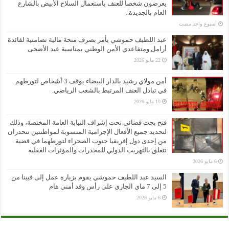
يعرضون شخصا للعنف باستعمال السلاح الأبيض بالشارع
العام بالجديدة..
‏أسبوع واحد مضت
عبد اللطيف حموشي يأمر بصرف منحة مالية تضامنية لفائدة
أرامل ومتقاعدي الأمن الوطني بمناسبة عيد الأضحى
22 مايو 2026
أمن مولاي رشيد بالدار البيضاء يوقف 3 أشخاص لتورطهم
في تبادل العنف المرتبط بالشغب الرياضي.
10 مايو 2026
فتح بحث قضائي تحت إشراف النيابة العامة المختصة، وذلك
لتحديد جميع الأفعال الإجرامية المنسوبة لمواطنتين تنحدران
من إحدى دول إفريقيا جنوب الصحراء لتورطهما في قضية
تتعلق بالتهريب الدولي للمخدرات والمؤثرات العقلية
6 مايو 2026
السيد عبد اللطيف حموشي يقوم بزيارة عمل إلى فيينا من
5 إلى 7 ماي الجاري على رأس وفد أمني هام
6 مايو 2026