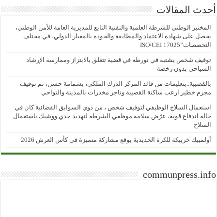
أحدث المقالات
المختبر الوطني للشرطة العلمية والتقنية التابع للمديرية العامة للأمن الوطني،
يحصل على شهادة الاعتماد والمطابقة والجودة بالمعيار الدولي، في مختلف
التخصصات”ISO/CEI 17025
توقيف شخص يشتبه في تورطه في قضية تتعلق بالابتزاز وممارسة الإرشاد
السياحي بدون رخصة
بالقصيبة..بتعليمات من قائد المركز الدرك الملكي، بشمامة حسن، تم توقيف
مجرم خطير ارعب ساكنة القصيبة وتاجر مخدرات بالمدينة والنواحي
استعمال السلاح الوظيفي لتوقيف شخص ، من ذوي السوابق القضائية كان في
حالة اندفاع قوية، عرّض سلامة موظفي الشرطة لتهديد جدي ووشيك باستعمال
السلاح
أولمبيك خريبكة للكرة الحديدية يوقع مشاركة متميزة في كأس العرش 2026
communpress.info