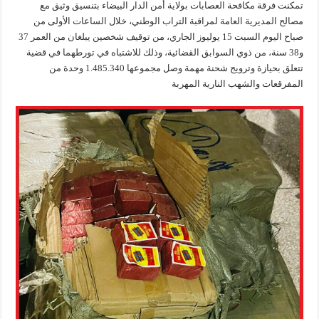
تمكنت فرقة مكافحة العصابات بولاية أمن الدار البيضاء بتنسيق وثيق مع
مصالح المديرية العامة لمراقبة التراب الوطني، خلال الساعات الأولى من
صباح اليوم السبت 15 يوليوز الجاري، من توقيف شخصين يبلغان من العمر 37
و38 سنة، من ذوي السوابق القضائية، وذلك للاشتباه في تورطهما في قضية
تتعلق بحيازة وترويج شحنة مهمة وصل مجموعها 1.485.340 وحدة من
المفرقعات والشهب النارية المهربة