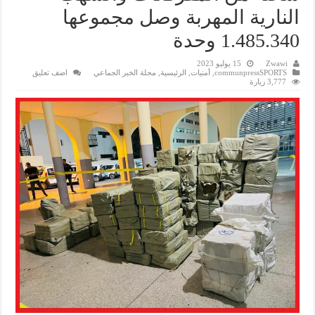
النارية المهربة وصل مجموعها
1.485.340 وحدة
Zwawi
15 يوليو 2023
communpressSPORTS
,
أمنيات
,
الرئيسية
,
مجلة الخبر الجماعي
اضف تعليق
3,777 زيارة