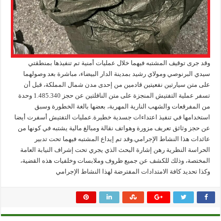
وقد جرى توقيف المشتبه فيهما خلال عمليات أمنية تم تنفيذها بمنطقتي
سيدي البرنوصي ومولاي رشيد بمدينة الدار البيضاء، مباشرة بعد وصولهما
على متن سيارتين نفعيتين قادمين من إحدى مدن شمال المملكة، قبل أن
تسفر عملية التفتيش المنجزة على متن الناقلتين عن حجز 1.485.340 وحدة
من المفرقعات والشهب النارية المهربة، بعضها بالغة الخطورة وسبق
استخدامها في تنفيذ اعتداءات جسدية خطيرة.عمليات التفتيش أسفرت أيضا
عن حجز وثائق تعريف مزورة وهواتف نقالة ومبالغ مالية يشتبه في كونها من
عائدات هذا النشاط الإجرامي.وقد تم إيداع المشتبه فيهما تحت تدبير
الحراسة النظرية رهن إشارة البحث الذي يجري تحت إشراف النيابة العامة
المختصة، وذلك للكشف عن جميع ظروف وملابسات وخلفيات هذه القضية،
وكذا تحديد كافة الامتدادات المفترضة لهذا النشاط الإجرامي