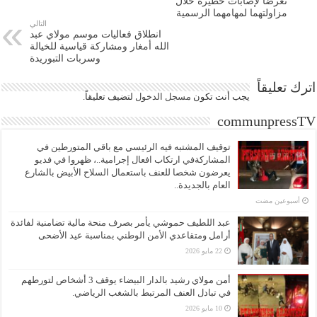
تعرضا لإصابات خطيرة خلال
مزاولتهما لمهامهما الرسمية
التالي
انطلاق فعاليات موسم مولاي عبد
الله أمغار ومشاركة قياسية للخيالة
وسربات التبوريدة
اترك تعليقاً
يجب أنت تكون
مسجل الدخول
لتضيف تعليقاً.
communpressTV
توقيف المشتبه فيه الرئيسي مع باقي المتورطين في
المشاركةفي ارتكاب افعال إجرامية..، ظهروا في فديو
يعرضون شخصا للعنف باستعمال السلاح الأبيض بالشارع
العام بالجديدة..
‏أسبوعين مضت
عبد اللطيف حموشي يأمر بصرف منحة مالية تضامنية لفائدة
أرامل ومتقاعدي الأمن الوطني بمناسبة عيد الأضحى
22 مايو 2026
أمن مولاي رشيد بالدار البيضاء يوقف 3 أشخاص لتورطهم
في تبادل العنف المرتبط بالشغب الرياضي.
10 مايو 2026