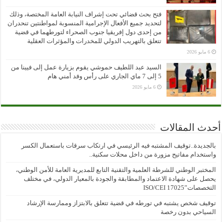
فتح بحث قضائي تحت إشراف النيابة العامة المختصة، وذلك
لتحديد جميع الأفعال الإجرامية المنسوبة لمواطنتين تنحدران
من إحدى دول إفريقيا جنوب الصحراء لتورطهما في قضية
تتعلق بالتهريب الدولي للمخدرات والمؤثرات العقلية
6 مايو 2026
السيد عبد اللطيف حموشي يقوم بزيارة عمل إلى فيينا من
5 إلى 7 ماي الجاري على رأس وفد أمني هام
6 مايو 2026
أحدث المقالات
بالجديدة..توقيف المشتبه فيه الرئيسي في ارتكاب سرقات باستعمال الكسر
واستخدام مفاتيح مزورة من داخل محلات سكنية..
المختبر الوطني للشرطة العلمية والتقنية التابع للمديرية العامة للأمن الوطني،
يحصل على شهادة الاعتماد والمطابقة والجودة بالمعيار الدولي، في مختلف
التخصصات”ISO/CEI 17025
توقيف شخص يشتبه في تورطه في قضية تتعلق بالابتزاز وممارسة الإرشاد
السياحي بدون رخصة