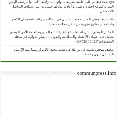
فتح بحث قضائي على خلفية تصريحات واتهامات زائفة أدلت بها مرشحة للهجرة
السرية لموقع إخباري وطني، وأعادت تداولها حسابات على شبكات التواصل
الاجتماعي
بالجديدة..توقيف المشتبه فيه الرئيسي في ارتكاب سرقات باستعمال الكسر
واستخدام مفاتيح مزورة من داخل محلات سكنية..
المختبر الوطني للشرطة العلمية والتقنية التابع للمديرية العامة للأمن الوطني،
يحصل على شهادة الاعتماد والمطابقة والجودة بالمعيار الدولي، في مختلف
التخصصات”ISO/CEI 17025
توقيف شخص يشتبه في تورطه في قضية تتعلق بالابتزاز وممارسة الإرشاد
السياحي بدون رخصة
communpress.info