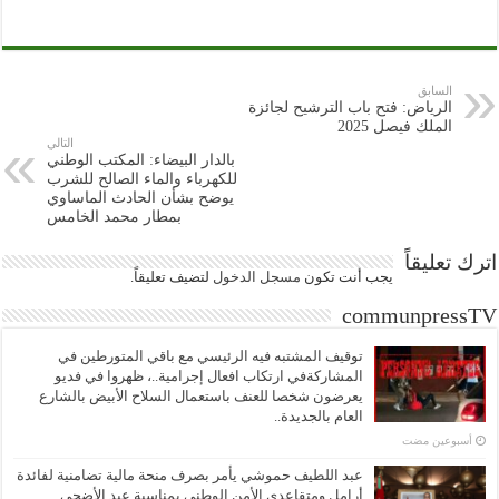
السابق
الرياض: فتح باب الترشيح لجائزة
الملك فيصل 2025
التالي
بالدار البيضاء: المكتب الوطني
للكهرباء والماء الصالح للشرب
يوضح بشأن الحادث الماساوي
بمطار محمد الخامس
اترك تعليقاً
يجب أنت تكون
مسجل الدخول
لتضيف تعليقاً.
communpressTV
توقيف المشتبه فيه الرئيسي مع باقي المتورطين في
المشاركةفي ارتكاب افعال إجرامية..، ظهروا في فديو
يعرضون شخصا للعنف باستعمال السلاح الأبيض بالشارع
العام بالجديدة..
‏أسبوعين مضت
عبد اللطيف حموشي يأمر بصرف منحة مالية تضامنية لفائدة
أرامل ومتقاعدي الأمن الوطني بمناسبة عيد الأضحى