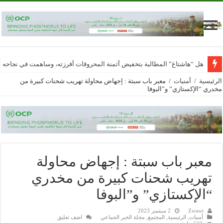
هل “هاشتاغ” المطالبة بتخفيض أثمنة المحروقات أفرزته، وساهمت في نجاحه
الرئيسية
/
أمنيات
/
معبر باب سبتة : إجهاض محاولة تهريب شحنات كبيرة من
مخدري “الإكستازي” و”البوفا
معبر باب سبتة : إجهاض محاولة
تهريب شحنات كبيرة من مخدري
“الإكستازي” و”البوفا
Zwawi
2 سبتمبر 2023
أمنيات
,
الرئيسية
,
المجتمع
,
مجلة الخبر الجماعي
اضف تعليق