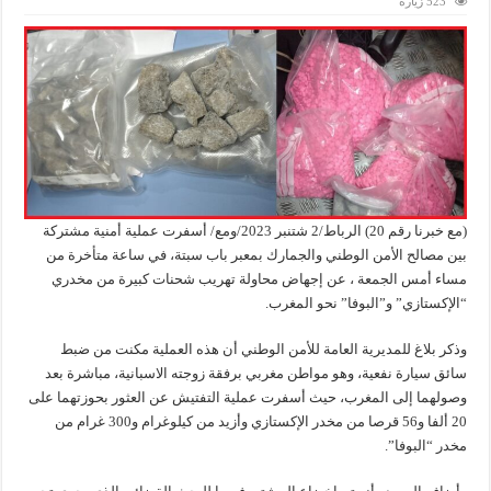
523 زيارة
(مع خبرنا رقم 20) الرباط/2 شتنبر 2023/ومع/ أسفرت عملية أمنية مشتركة
بين مصالح الأمن الوطني والجمارك بمعبر باب سبتة، في ساعة متأخرة من
مساء أمس الجمعة ، عن إجهاض محاولة تهريب شحنات كبيرة من مخدري
“الإكستازي” و”البوفا” نحو المغرب.
وذكر بلاغ للمديرية العامة للأمن الوطني أن هذه العملية مكنت من ضبط
سائق سيارة نفعية، وهو مواطن مغربي برفقة زوجته الاسبانية، مباشرة بعد
وصولهما إلى المغرب، حيث أسفرت عملية التفتيش عن العثور بحوزتهما على
20 ألفا و56 قرصا من مخدر الإكستازي وأزيد من كيلوغرام و300 غرام من
مخدر “البوفا”.