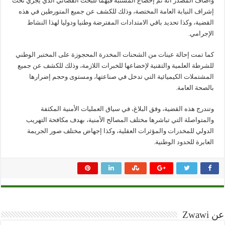
وأضاف المصدر أنه تم إخضاع المشتبه فيهما للبحث القضائي الذي يجري تحت
إشراف النيابة العامة المختصة، وذلك للكشف عن جميع المتورطين في هذه
القضية، وكذا تحديد باقي الامتدادات المفترضة وطنيا ودوليا لهذا النشاط
الإجرامي.
كما تمت إحالة عينات من الشحنات المخدرة المحجوزة على المختبر الوطني
للشرطة العلمية والتقنية لإخضاعها للخبرات اللازمة، وذلك للكشف عن جميع
المشتملات الكيميائية التي تدخل في صناعتها، ومستوى وحجم إضرارها
بالصحة العامة.
وتندرج هذه القضية، وفق البلاغ، في سياق العمليات الأمنية المكثفة
والمتواصلة التي تباشرها مختلف المصالح الأمنية، بهدف مكافحة التهريب
الدولي للمخدرات والمؤثرات العقلية، وكذا إجهاض مختلف صور الجريمة
العابرة للحدود الوطنية.
عن Zwawi