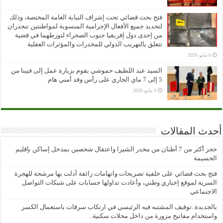
فتح بحث قضائي تحت إشراف النيابة العامة المختصة، وذلك
لتحديد جميع الأفعال الإجرامية المنسوبة لمواطنتين تنحدران
من إحدى دول إفريقيا جنوب الصحراء لتورطهما في قضية
تتعلق بالتهريب الدولي للمخدرات والمؤثرات العقلية
6 مايو 2026
السيد عبد اللطيف حموشي يقوم بزيارة عمل إلى فيينا من
5 إلى 7 ماي الجاري على رأس وفد أمني هام
6 مايو 2026
أحدث المقالات
حجز أكثر من 7 أطنان من مخدر الشيرا واعتقال شخصين بمدخل إساكن بإقليم
الحسيمة
فتح بحث قضائي على خلفية تصريحات واتهامات زائفة أدلت بها مرشحة للهجرة
السرية لموقع إخباري وطني، وأعادت تداولها حسابات على شبكات التواصل
الاجتماعي
بالجديدة..توقيف المشتبه فيه الرئيسي في ارتكاب سرقات باستعمال الكسر
واستخدام مفاتيح مزورة من داخل محلات سكنية..