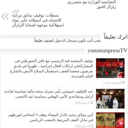
التضامنية للوزارة مع متضرري
زلزال الحوز
التالي
بسطات: توقيف سائق مركبة
للاشتباه في استيلائه على مواد
استهلاكية موجهة لضحايا الزلزال
اترك تعليقاً
يجب أنت تكون
مسجل الدخول
لتضيف تعليقاً.
communpressTV
توقيف المشتبه فيه الرئيسي مع باقي المتورطين في
المشاركةفي ارتكاب افعال إجرامية..، ظهروا في فديو
يعرضون شخصا للعنف باستعمال السلاح الأبيض بالشارع
العام بالجديدة..
‏أسبوعين مضت
عبد اللطيف حموشي يأمر بصرف منحة مالية تضامنية لفائدة
أرامل ومتقاعدي الأمن الوطني بمناسبة عيد الأضحى
22 مايو 2026
أمن مولاي رشيد بالدار البيضاء يوقف 3 أشخاص لتورطهم
في تبادل العنف المرتبط بالشغب الرياضي.
10 مايو 2026