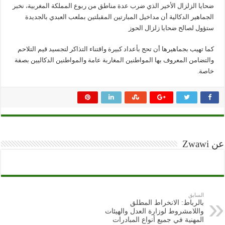
ضحايا الزلزال الأخير الذي ضرب عدة مناطق من ربوع المملكة المغربية، نخبر
الجماهير الدكالية أن مداخيل المبارتين المقبلتين بملعب العبدي بالجديدة
ستؤول لصالح ضحايا زلزال الحوز
كما تهيب بجماهيرها أن تحج بأعداد كبيرة واقتناء التذاكر لتجسيد قيم التلاحم
والتضامن المعروف بها المواطنين المغاربة عامة والمواطنين الدكاليين بصفة
خاصة.
عن Zwawi
السابق
بالرباط: الانخراط المطلق
واللامشروط لوزارة العدل والهيئات
المهنية في جميع أنواع المبادرات