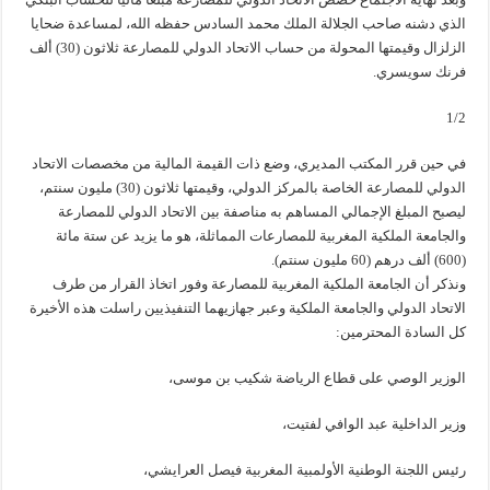
الذي دشنه صاحب الجلالة الملك محمد السادس حفظه الله، لمساعدة ضحايا
الزلزال وقيمتها المحولة من حساب الاتحاد الدولي للمصارعة ثلاثون (30) ألف
فرنك سويسري.
1/2
في حين قرر المكتب المديري، وضع ذات القيمة المالية من مخصصات الاتحاد
الدولي للمصارعة الخاصة بالمركز الدولي، وقيمتها ثلاثون (30) مليون سنتم،
ليصبح المبلغ الإجمالي المساهم به مناصفة بين الاتحاد الدولي للمصارعة
والجامعة الملكية المغربية للمصارعات المماثلة، هو ما يزيد عن ستة مائة
(600) ألف درهم (60 مليون سنتم).
ونذكر أن الجامعة الملكية المغربية للمصارعة وفور اتخاذ القرار من طرف
الاتحاد الدولي والجامعة الملكية وعبر جهازيهما التنفيذيين راسلت هذه الأخيرة
كل السادة المحترمين:
الوزير الوصي على قطاع الرياضة شكيب بن موسى،
وزير الداخلية عبد الوافي لفتيت،
رئيس اللجنة الوطنية الأولمبية المغربية فيصل العرايشي،