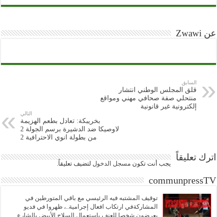
عن Zwawi
السابق
قلق المجلس الوطني انتشار
منتحلي صفة صحافي مهني ومواقع
إلكترونية غير قانونية
التالي
بخريبكة: تعادل بطعم الهزيمة
لاوصيكا ضد الدشيرة برسم الجولة 2
من بطولة انوي الاحترافية 2
اترك تعليقاً
يجب أنت تكون
مسجل الدخول
لتضيف تعليقاً.
communpressTV
توقيف المشتبه فيه الرئيسي مع باقي المتورطين في
المشاركةفي ارتكاب افعال إجرامية..، ظهروا في فديو
يعرضون شخصا للعنف باستعمال السلاح الأبيض بالشارع