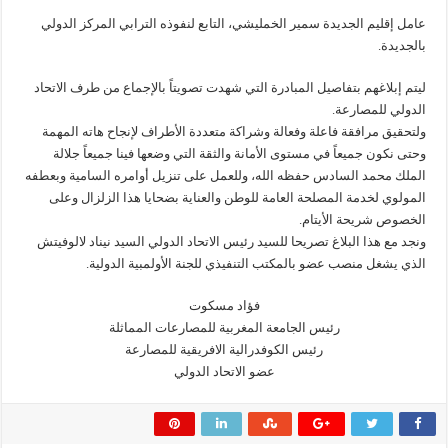
عامل إقليم الجديدة سمير الخمليشي، التابع لنفوذه الترابي المركز الدولي
بالجديدة.
ليتم إبلاغهم بتفاصيل المبادرة التي شهدت تصويتاً بالإجماع من طرف الاتحاد
الدولي للمصارعة.
ولتحقيق مرافقة فاعلة وفعالة وشراكة متعددة الأطراف لإنجاح هاته المهمة
وحتى نكون جميعاً في مستوى الأمانة والثقة التي وضعها فينا جميعاً جلالة
الملك محمد السادس حفظه الله، وللعمل على تنزيل أوامره السامية وبعطفه
المولوي لخدمة المصلحة العامة للوطن والعناية بضحايا هذا الزلزال وعلى
الخصوص شريحة الأيتام.
ونجد مع هذا البلاغ تصريحا للسيد رئيس الاتحاد الدولي السيد نيناد لالوفيتش
الذي يشغل منصب عضو بالمكتب التنفيذي للجنة الأولمبية الدولية.
فؤاد مسكوت
رئيس الجامعة المغربية للمصارعات المماثلة
رئيس الكوفدرالية الافريقية للمصارعة
عضو الاتحاد الدولي