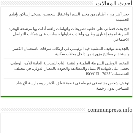
أحدث المقالات
حجز أكثر من 7 أطنان من مخدر الشيرا واعتقال شخصين بمدخل إساكن بإقليم
الحسيمة
فتح بحث قضائي على خلفية تصريحات واتهامات زائفة أدلت بها مرشحة للهجرة
السرية لموقع إخباري وطني، وأعادت تداولها حسابات على شبكات التواصل
الاجتماعي
بالجديدة..توقيف المشتبه فيه الرئيسي في ارتكاب سرقات باستعمال الكسر
واستخدام مفاتيح مزورة من داخل محلات سكنية..
المختبر الوطني للشرطة العلمية والتقنية التابع للمديرية العامة للأمن الوطني،
يحصل على شهادة الاعتماد والمطابقة والجودة بالمعيار الدولي، في مختلف
التخصصات”ISO/CEI 17025
توقيف شخص يشتبه في تورطه في قضية تتعلق بالابتزاز وممارسة الإرشاد
السياحي بدون رخصة
communpress.info