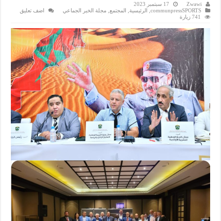
Zwawi
17 سبتمبر 2023
communpressSPORTS
,
الرئيسية
,
المجتمع
,
مجلة الخبر الجماعي
اضف تعليق
741 زيارة