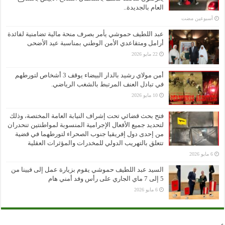
العام بالجديدة..
‏أسبوعين مضت
عبد اللطيف حموشي يأمر بصرف منحة مالية تضامنية لفائدة
أرامل ومتقاعدي الأمن الوطني بمناسبة عيد الأضحى
22 مايو 2026
أمن مولاي رشيد بالدار البيضاء يوقف 3 أشخاص لتورطهم
في تبادل العنف المرتبط بالشغب الرياضي.
10 مايو 2026
فتح بحث قضائي تحت إشراف النيابة العامة المختصة، وذلك
لتحديد جميع الأفعال الإجرامية المنسوبة لمواطنتين تنحدران
من إحدى دول إفريقيا جنوب الصحراء لتورطهما في قضية
تتعلق بالتهريب الدولي للمخدرات والمؤثرات العقلية
6 مايو 2026
السيد عبد اللطيف حموشي يقوم بزيارة عمل إلى فيينا من
5 إلى 7 ماي الجاري على رأس وفد أمني هام
6 مايو 2026