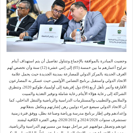
وحضيت المبادرة بالموافقة بالإجماع وتتناول تفاصيل أن يتم استهداف أيتام
تتراوح أعمارهم ما بين خمسة (05) إلى إثني عشرة (12) سنة وأن تخصص لهم
الغرف الحديثة بالمركز الدولي للمصارعة بمدينة الجديدة حيث يحمل علامة
الاتحاد الدولي واستقبل برنامج التضامن الأولمبي حيث عسكر به المصارعون
الأفارقة وأثمر تأهل أربع (04) دول إفريقية إلى أولمبياد طوكيو 2020، وتتطرق
الشراكة إلى رعاية هؤلاء الأيتام رعاية شاملة وتوفير التغذية والمبيت
والملابس والتطبيب والمستلزمات الدراسية والرياضية والتنقل الداخلي، كما
أن الاتحاد الدولي سيضع خبراء دوليين رهن إشارتهم ويتكفل بتنقلاتهم
وإعدادهم وفي إطار برنامج مدرسة ورياضة وصناعة بطل، ووفق فترة زمنية
تستشرف سنوات 2024/2028 و 2028/2032، وهي الفترة الكافية ليشتد
عودهم وتصقل مواهبهم عبر مراحل مهمة من مسيرتهم الدراسية والرياضية،
وبعد نهاية الاجتماع خصص الاتحاد الدولي للمصارعة مبلغاً ماليا للحساب البنكي