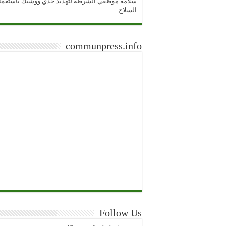
سلامة موظفي الشرطة لتهديد جدي ووشيك باستعما
السلاح
communpress.info
Follow Us