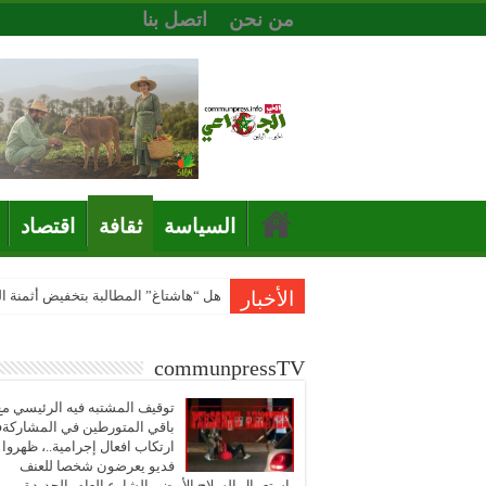
من نحن
اتصل بنا
السياسة
ثقافة
اقتصاد
الأخبار
هل “هاشتاغ” المطالبة بتخفيض أثمنة 
communpressTV
توقيف المشتبه فيه الرئيسي مع
باقي المتورطين في المشاركة
ارتكاب افعال إجرامية..، ظهروا
فديو يعرضون شخصا للعنف
باستعمال السلاح الأبيض بالشارع العام بالجديدة..