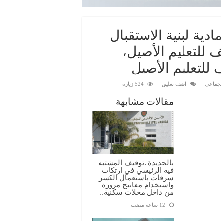
دية لبنية الاستقبال
 للتعليم الأصيل،
 للتعليم الأصيل
لجماعي
اضف تعليق
524 زيارة
مقالات مشابهة
بالجديدة..توقيف المشتبه
فيه الرئيسي في ارتكاب
سرقات باستعمال الكسر
واستخدام مفاتيح مزورة
من داخل محلات سكنية..