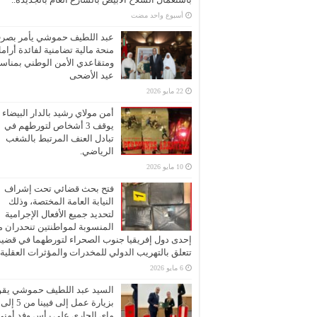
‏أسبوع واحد مضت
عبد اللطيف حموشي يأمر بصر
منحة مالية تضامنية لفائدة أرام
ومتقاعدي الأمن الوطني بمناسب
عيد الأضحى
22 مايو 2026
أمن مولاي رشيد بالدار البيضاء
يوقف 3 أشخاص لتورطهم في
تبادل العنف المرتبط بالشغب
الرياضي.
10 مايو 2026
فتح بحث قضائي تحت إشراف
النيابة العامة المختصة، وذلك
لتحديد جميع الأفعال الإجرامية
المنسوبة لمواطنتين تنحدران 
إحدى دول إفريقيا جنوب الصحراء لتورطهما في قضية
تتعلق بالتهريب الدولي للمخدرات والمؤثرات العقلية
6 مايو 2026
السيد عبد اللطيف حموشي يقو
ماي الجاري على رأس وفد أمني