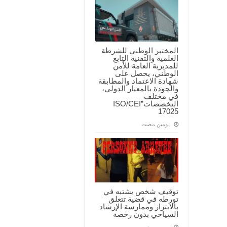
المختبر الوطني للشرطة
العلمية والتقنية التابع
للمديرية العامة للأمن
الوطني، يحصل على
شهادة الاعتماد والمطابقة
والجودة بالمعيار الدولي،
في مختلف
التخصصات”ISO/CEI
17025
‏يومين مضت
توقيف شخص يشتبه في
تورطه في قضية تتعلق
بالابتزاز وممارسة الإرشاد
السياحي بدون رخصة