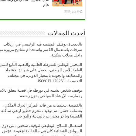
هام
6 مايو 2026
أحدث المقالات
بالجديدة..توقيف المشتبه فيه الرئيسي في ارتكاب
سرقات باستعمال الكسر واستخدام مفاتيح مزورة م
داخل محلات سكنية..
المختبر الوطني للشرطة العلمية والتقنية التابع للمدي
العامة للأمن الوطني، يحصل على شهادة الاعتماد
والمطابقة والجودة بالمعيار الدولي، في مختلف
التخصصات”ISO/CEI 17025
توقيف شخص يشتبه في تورطه في قضية تتعلق بالابتز
وممارسة الإرشاد السياحي بدون رخصة
بالقصيبة..بتعليمات من قائد المركز الدرك الملكي،
بشمامة حسن، تم توقيف مجرم خطير ارعب ساكنة
القصيبة وتاجر مخدرات بالمدينة والنواحي
استعمال السلاح الوظيفي لتوقيف شخص ، من ذوي
السوابق القضائية كان في حالة اندفاع قوية، عرّض