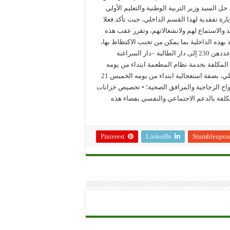
 السيد وزير التربية الوطنية والتعليم الأولي
 المكان من أجل زيارة تفقدية لهذا القسم الداخلي، حيث تأكد فعلا
يذ والاستماع لهم ولانشغالاتهم، وتقرر عقب هذه
يذ بهذه الداخلية بما يمكن من تجنب الاكتظاظ بها،
حيث سيتم، بتنسيق مع السلطات، تحويل التلميذات القاطنات والبالغ عددهن 230 إلى دار الطالبة –دار السراغنة
 • استبدال شركة المناولة المكلفة بخدمة نظام المطعمة ابتداء من يومه
الخميس 21 شتنبر 2023؛ • إجراء الإصلاحات اللازمة لهذا القسم الداخلي، بصفة استعجالية ابتداء من يومه الخميس 21
ب الألواح الزجاجية والمرافق الصحية؛ • تخصيص خزانات
لمكلفة بالدعم الاجتماعي والنفسي بفضاء هذه
Pinterest
LinkedIn
Stumbleupon