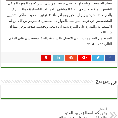
تنظم الجمعية الوطنية لهيئة تقنيي تربية المواشي بشراكة مع المعهد الملكي
للتقتيين المتخصصين في تربية المواشي بالفوارات القنيطرة حملة للتبرع
بالدم لفائدة جرحى زلزال الحوز يوم الاربعاء 08 نونبر بالمعهد الملكي للتقتيين
المتخصصين في تربية المواشي بالفوارات القنيطرة فالمرجو من كل من له
الاستطاعة والقدرة على التبرع بدمه ان لايبخل ويحتسبه صدقة يؤجر عنها ان
شاء الله.
للمزيد من المعلومات يرجى الاتصال بالسيد عبدالحق بوتشيشي على الرقم
التالي 0661470267
عن Zwawi
السابق
بخريبكة: انقطاع تزويد المدينة
والمراكز التابعة لها بالماء الصالح