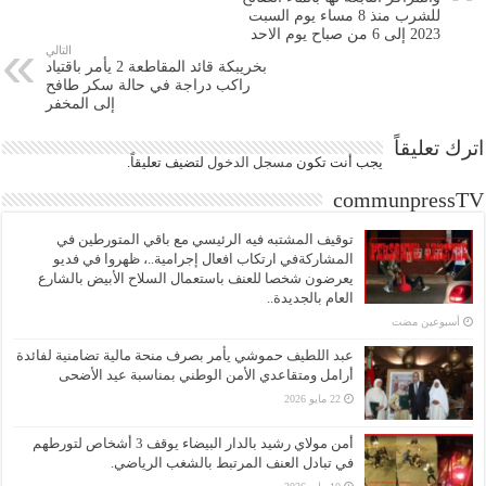
للشرب منذ 8 مساء يوم السبت
2023 إلى 6 من صباح يوم الاحد
التالي
بخريبكة قائد المقاطعة 2 يأمر باقتياد
راكب دراجة في حالة سكر طافح
إلى المخفر
اترك تعليقاً
يجب أنت تكون
مسجل الدخول
لتضيف تعليقاً.
communpressTV
توقيف المشتبه فيه الرئيسي مع باقي المتورطين في
المشاركةفي ارتكاب افعال إجرامية..، ظهروا في فديو
يعرضون شخصا للعنف باستعمال السلاح الأبيض بالشارع
العام بالجديدة..
‏أسبوعين مضت
عبد اللطيف حموشي يأمر بصرف منحة مالية تضامنية لفائدة
أرامل ومتقاعدي الأمن الوطني بمناسبة عيد الأضحى
22 مايو 2026
أمن مولاي رشيد بالدار البيضاء يوقف 3 أشخاص لتورطهم
في تبادل العنف المرتبط بالشغب الرياضي.