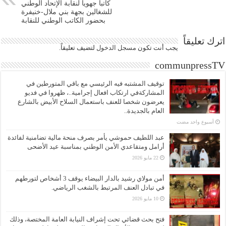
كاتبا جهويا لنقابة الإتحاد الوطني
للشغالين بجهة بني ملال-خنيفرة
بحضور الكاتب الوطني للنقابة
اترك تعليقاً
يجب أنت تكون
مسجل الدخول
لتضيف تعليقاً.
communpressTV
توقيف المشتبه فيه الرئيسي مع باقي المتورطين في
المشاركةفي ارتكاب افعال إجرامية..، ظهروا في فديو
يعرضون شخصا للعنف باستعمال السلاح الأبيض بالشارع
العام بالجديدة..
‏أسبوع واحد مضت
عبد اللطيف حموشي يأمر بصرف منحة مالية تضامنية لفائدة
أرامل ومتقاعدي الأمن الوطني بمناسبة عيد الأضحى
22 مايو 2026
أمن مولاي رشيد بالدار البيضاء يوقف 3 أشخاص لتورطهم
في تبادل العنف المرتبط بالشغب الرياضي.
10 مايو 2026
فتح بحث قضائي تحت إشراف النيابة العامة المختصة، وذلك