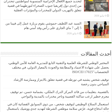
لتحديد جميع الأفعال الإجرامية المنسوبة لمواطنتين تنحدران
من إحدى دول إفريقيا جنوب الصحراء لتورطهما في قضية
تتعلق بالتهريب الدولي للمخدرات والمؤثرات العقلية
6 مايو 2026
السيد عبد اللطيف حموشي يقوم بزيارة عمل إلى فيينا من
5 إلى 7 ماي الجاري على رأس وفد أمني هام
6 مايو 2026
أحدث المقالات
المختبر الوطني للشرطة العلمية والتقنية التابع للمديرية العامة للأمن الوطني،
يحصل على شهادة الاعتماد والمطابقة والجودة بالمعيار الدولي، في مختلف
التخصصات”ISO/CEI 17025
توقيف شخص يشتبه في تورطه في قضية تتعلق بالابتزاز وممارسة الإرشاد
السياحي بدون رخصة
بالقصيبة..بتعليمات من قائد المركز الدرك الملكي، بشمامة حسن، تم توقيف
مجرم خطير ارعب ساكنة القصيبة وتاجر مخدرات بالمدينة والنواحي
استعمال السلاح الوظيفي لتوقيف شخص ، من ذوي السوابق القضائية كان في
حالة اندفاع قوية، عرّض سلامة موظفي الشرطة لتهديد جدي ووشيك باستعمال