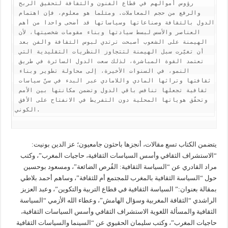
رؤوس أموالهم في قطاع الفنون والثقافة لتحقيق الربح 
والرفع من حجم المعاملات. ومثلما هو معلوم، فإن اهتمام 
الدول بالثقافة وصناعاتها وسياساتها قد أضحى واحدا من أهم 
العناصر والأسس لبسط سيادتها وبناء مقومات شخصيتها، لأن 
الهيمنة على الشعوب أصبحت ترتدي لبوس الثقافة والفن بعد 
أن تغيّرت سبل الهيمنة لتتجاوز النظريات التقليدية التي 
تعتمد القوة المباشرة، لذلك سعت الدول السائرة في طريق 
النمو، في السنوات الأخيرة، إلى محاولة تطوير وبناء 
ثقافتها وتراثها المادي واللامادي عبر البدء في سنّ سياسات 
ثقافية تجعلها تنافس باقي الدول وتضمن مكانتها بين الأمم 
وتحقّق هوياتها المحلية دون التفريط في الانفتاح على الأفق 
الكوني.
يتضمن الكتاب تسع مقالات، أنجزها باحثون جامعيون؛ عز الدين بونيت:
“الاستشراف الثقافي وأسس السياسات الثقافية، حاجيات المغرب”، وكتب
مراد القادري عن “السياسة الثقافية: الفُرص الضائعة”، ومسعود بوحسين
حول “السياسة الثقافية بالمغرب للمجتمع أم للثقافة”، وساهم أحمد بلاطي
بمقالة بعنوان:” السياسة الثقافية في قطاع التربية والتكوين”، وعبد العزيز
الراشدي “الثقافة المغربية وسؤال الهامش”، وعطاء الله الأزمي “السياسة
الثقافية والمسألة اللغوية الاستشراف الثقافي وأسس السياسات الثقافية،
حاجيات المغرب”، وكتب سليمان الحقيوي عن “السينما والسياسات الثقافية