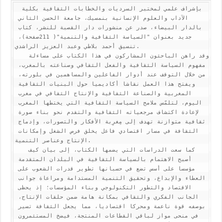
 بإشراف علمي لمختبر السرديات والخطابات الثقافية بكلية 
الآداب والعلوم الإنسانية بنمسيك، جامعة الحسن الثاني 
بالدار البيضاء، صدر عن منشورات دار القصبة للنشر، كتاب 
جديد بعنوان "السياسة الثقافية والتنمية"( 211صفحة)، 
تنسيق أحمد بلاطي وعبد العزيز الراشدي. 

   وقد راهن الباحثون المشاركون في هذا الكتاب على مساءلة 
مفهوم السياسة الثقافية والفعل الثقافي وصناعته بالمغرب، 
من خلال التوقف عند أدوار الفاعلين والمساهمين في بلورته، 
ويفتح هذا العمل نقاشا أكاديميا حول البنيات الثقافية 
المغربية والصناعة الثقافية والإنتاج الثقافي في مغرب 
اليوم، لتلمّس ملامح السياسة الثقافية التي يختطها المغرب 
لإعادة اكتشاف مرجعياته الثقافية والتقدم نحو بناء صورة 
ثقافية متوازنة تهدف إلى مِغرِبة الأفكار والتصورات، وإدماج 
الثقافة في مسار اقتصادي فاعل يخلق فرص الشغل وإمكانات 
الإنتاج وعناصر التنمية.

   كما سعت الدراسات التي يضمها الكتاب، إلى بيان كيف 
أصبح الاهتمام بالسياسة الثقافية في البلدان المتقدمة 
مؤسسا على أسس تضع في حسبانها تطوير قدرات الشعوب على 
العطاء والإبداع، وتحقيق التنمية المستدامة ومراعاة جوانب 
الاقتصاد والتطور التكنولوجي وبناء المؤسسات؛ إذ يحظى 
الجانب الفكري والثقافي بمكانة هامة ضمن حلقات الإنتاج، 
بوصفه قوة ناعمة ومحركا اقتصاديا، مما يجعل الثقافة تسير 
في منحى مواز لباقي القطاعات المنتجة، فيضخ المستثمرون 