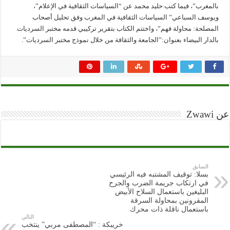
بالمغرب”، فيما كتب حليد محمد عن “السياسات الثقافية في الإعلام”،
ويوسف السباعي” السياسات الثقافية في المغرب وفق تحليل أصحاب
المصلحة: محاولة فهم”، واختتم الكتاب بتقرير تركيبي قدمه مختبر السرديات
بالدار البيضاء بعنوان:”الجامعة والثقافة من خلال نموذج مختبر السرديات”.
عن Zwawi
السابق
بسلا: توقيف المشتبه فيه الرئيسي
في ارتكاب جريمة الضرب والجرح
البليغين باستعمال السلاح الأبيض
المقرونين بمحاولة السرقة
باستعمال ناقلة ذات محرك
التالي
خريبكة : “المصطفى مربي” ينتخب