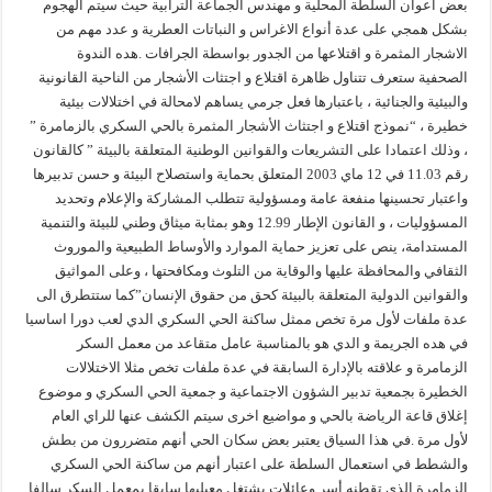
بعض أعوان السلطة المحلية و مهندس الجماعة الترابية حيث سيتم الهجوم
بشكل همجي على عدة أنواع الاغراس و النباتات العطرية و عدد مهم من
الاشجار المثمرة و اقتلاعها من الجدور بواسطة الجرافات .هده الندوة
الصحفية ستعرف تتناول ظاهرة اقتلاع و اجتثات الأشجار من الناحية القانونية
والبيئية والجنائية ، باعتبارها فعل جرمي يساهم لامحالة في اختلالات بيئية
خطيرة ، “نموذج اقتلاع و اجتثاث الأشجار المثمرة بالحي السكري بالزمامرة ”
، وذلك اعتمادا على التشريعات والقوانين الوطنية المتعلقة بالبيئة ” كالقانون
رقم 11.03 في 12 ماي 2003 المتعلق بحماية واستصلاح البيئة و حسن تدبيرها
واعتبار تحسينها منفعة عامة ومسؤولية تتطلب المشاركة والإعلام وتحديد
المسؤوليات ، و القانون الإطار 12.99 وهو بمثابة ميثاق وطني للبيئة والتنمية
المستدامة، ينص على تعزيز حماية الموارد والأوساط الطبيعية والموروث
الثقافي والمحافظة عليها والوقاية من التلوث ومكافحتها ، وعلى المواثيق
والقوانين الدولية المتعلقة بالبيئة كحق من حقوق الإنسان”كما ستتطرق الى
عدة ملفات لأول مرة تخص ممثل ساكنة الحي السكري الدي لعب دورا اساسيا
في هده الجريمة و الدي هو بالمناسبة عامل متقاعد من معمل السكر
الزمامرة و علاقته بالإدارة السابقة في عدة ملفات تخص مثلا الاختلالات
الخطيرة بجمعية تدبير الشؤون الاجتماعية و جمعية الحي السكري و موضوع
إغلاق قاعة الرياضة بالحي و مواضيع اخرى سيتم الكشف عنها للراي العام
لأول مرة .في هذا السياق يعتبر بعض سكان الحي أنهم متضررون من بطش
والشطط في استعمال السلطة على اعتبار أنهم من ساكنة الحي السكري
الزمامرة الذي تقطنه أسر وعائلات يشتغل معيليها سابقا بمعمل السكر سالفا.