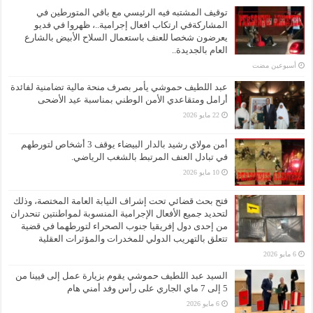
توقيف المشتبه فيه الرئيسي مع باقي المتورطين في
المشاركةفي ارتكاب افعال إجرامية..، ظهروا في فديو
يعرضون شخصا للعنف باستعمال السلاح الأبيض بالشارع
العام بالجديدة..
‏أسبوعين مضت
عبد اللطيف حموشي يأمر بصرف منحة مالية تضامنية لفائدة
أرامل ومتقاعدي الأمن الوطني بمناسبة عيد الأضحى
22 مايو 2026
أمن مولاي رشيد بالدار البيضاء يوقف 3 أشخاص لتورطهم
في تبادل العنف المرتبط بالشغب الرياضي.
10 مايو 2026
فتح بحث قضائي تحت إشراف النيابة العامة المختصة، وذلك
لتحديد جميع الأفعال الإجرامية المنسوبة لمواطنتين تنحدران
من إحدى دول إفريقيا جنوب الصحراء لتورطهما في قضية
تتعلق بالتهريب الدولي للمخدرات والمؤثرات العقلية
6 مايو 2026
السيد عبد اللطيف حموشي يقوم بزيارة عمل إلى فيينا من
5 إلى 7 ماي الجاري على رأس وفد أمني هام
6 مايو 2026