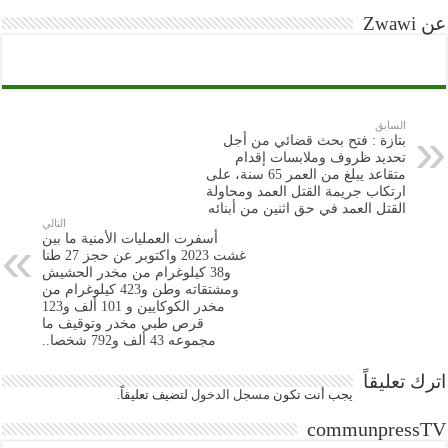
عن Zwawi
السابق
بتازة : فتح بحث قضائي من أجل
تحديد ظروف وملابسات إقدام
متقاعد يبلغ من العمر 65 سنة، على
ارتكاب جريمة القتل العمد ومحاولة
القتل العمد في حق اثنين من أبنائه
التالي
أسفرت العمليات الأمنية ما بين
غشت 2023 واكتوبر عن حجز 27 طنا
و38 كيلوغرام من مخدر الحشيش
ومشتقاته وطن و423 كيلوغرام من
مخدر الكوكايين و 101 ألف و123
قرص طبي مخدر وتوقيف ما
مجموعه 43 ألف و792 شخصا..
اترك تعليقاً
يجب أنت تكون
مسجل الدخول
لتضيف تعليقاً.
communpressTV