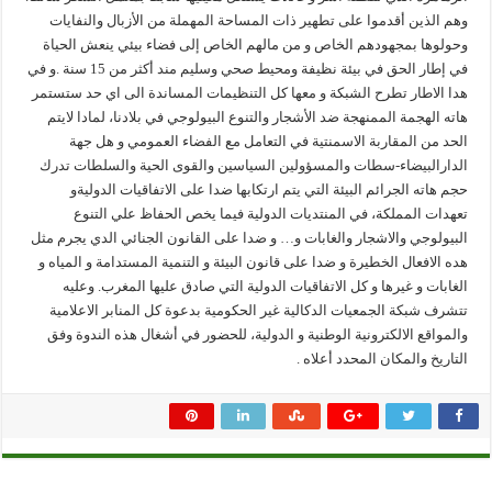
وهم الذين أقدموا على تطهير ذات المساحة المهملة من الأزبال والنفايات
وحولوها بمجهودهم الخاص و من مالهم الخاص إلى فضاء بيئي ينعش الحياة
في إطار الحق في بيئة نظيفة ومحيط صحي وسليم مند أكثر من 15 سنة .و في
هدا الاطار تطرح الشبكة و معها كل التنظيمات المساندة الى اي حد ستستمر
هاته الهجمة الممنهجة ضد الأشجار والتنوع البيولوجي في بلادنا، لمادا لايتم
الحد من المقاربة الاسمنتية في التعامل مع الفضاء العمومي و هل جهة
الدارالبيضاء-سطات والمسؤولين السياسين والقوى الحية والسلطات تدرك
حجم هاته الجرائم البيئة التي يتم ارتكابها ضدا على الاتفاقيات الدوليةو
تعهدات المملكة، في المنتديات الدولية فيما يخص الحفاظ علي التنوع
البيولوجي والاشجار والغابات و… و ضدا على القانون الجنائي الدي يجرم مثل
هده الافعال الخطيرة و ضدا على قانون البيئة و التنمية المستدامة و المياه و
الغابات و غيرها و كل الاتفاقيات الدولية التي صادق عليها المغرب. وعليه
تتشرف شبكة الجمعيات الدكالية غير الحكومية بدعوة كل المنابر الاعلامية
والمواقع الالكترونية الوطنية و الدولية، للحضور في أشغال هذه الندوة وفق
التاريخ والمكان المحدد أعلاه .