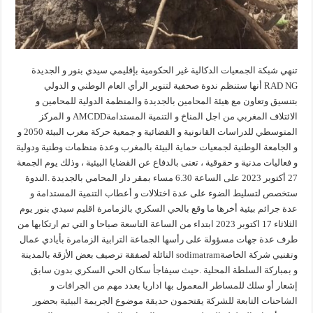
تنهي شبكة الجمعيات الدكالية غير الحكومية بإقليمي سيدي بنور و الجديدة
RAD NG أنها ستنظم ندوة صحفية لتنوير الرأي العام الوطني و الدولي
بتنسيق وتعاون مع هيئة المحامين بالجديدة والمنظمة الدولية للمحامين و
الائتلاف المغربي من اجل المناخ و التنمية المستدامةAMCDD و المركز
المتوسطي للدراسات القانونية و القضائية و جمعية حركة مغرب البيئة 2050 و
و الجامعة الوطنية لجمعيات حماية البيئة بالمغرب وعدة منظمات وطنية ودولية
و فعاليات مدنية و حقوقية ، تعنى بالدفاع عن القضايا البيئية ، وذلك يوم الجمعة
27 أكتوبر 2023 على الساعة 6.30 مساء بمقر دار المحامي بالجديدة .الندوة
ستخصص لتسليط الضوء على عدة اختلالات و أعطاب التنمية المستدامة و
عدة جرائم بيئية أخرها ما وقع بالحي السكري بالزمامرة اقليم سيدي بنور يوم
الثلاثاء 17 اكتوبر 2023 ابتداء من الساعة التاسعة صباحا و التي تم ارتكابها من
طرف عدة جهات مسؤولة على رأسها الجماعة الترابية الزمامرة بأيادي عمال
وتقنيي شركة الخاصةsodimatram النائلة لصفقة ترصيف بعض الأزقة بالمدينة
و بمباركة السلطة المحلية .حيث سيفاجأ سكان الحي السكري بدون سابق
إشعار أو سلك للمساطر المعمول بها اداريا بعدد مهم من الجرافات و
الشاحنات التابعة للشركة يقتحمون حديقة موضوع الجريمة البيئية بحضور