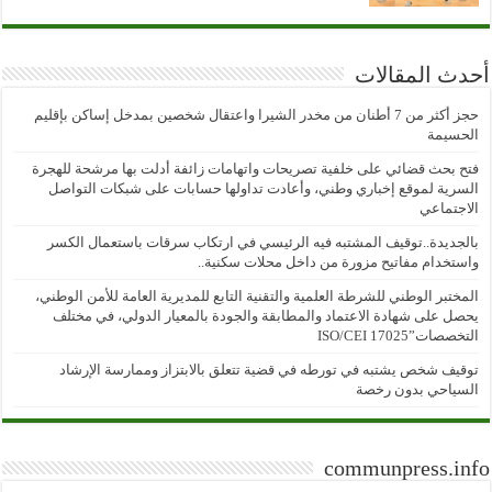
أحدث المقالات
حجز أكثر من 7 أطنان من مخدر الشيرا واعتقال شخصين بمدخل إساكن بإقليم
الحسيمة
فتح بحث قضائي على خلفية تصريحات واتهامات زائفة أدلت بها مرشحة للهجرة
السرية لموقع إخباري وطني، وأعادت تداولها حسابات على شبكات التواصل
الاجتماعي
بالجديدة..توقيف المشتبه فيه الرئيسي في ارتكاب سرقات باستعمال الكسر
واستخدام مفاتيح مزورة من داخل محلات سكنية..
المختبر الوطني للشرطة العلمية والتقنية التابع للمديرية العامة للأمن الوطني،
يحصل على شهادة الاعتماد والمطابقة والجودة بالمعيار الدولي، في مختلف
التخصصات”ISO/CEI 17025
توقيف شخص يشتبه في تورطه في قضية تتعلق بالابتزاز وممارسة الإرشاد
السياحي بدون رخصة
communpress.info