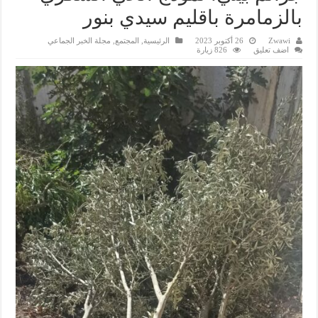
بالزمامرة باقليم سيدي بنور
Zwawi
26 أكتوبر 2023
الرئيسية
,
المجتمع
,
مجلة الخبر الجماعي
اضف تعليق
826 زيارة