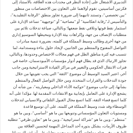
التدبيري الاشتغال على إعادة النظر في محددات هذه العلاقة، بالاستناد إلى
فكرتين أساسيتين، تقوم أولاهما على التعاون بين الاختصاصات من منظور
“بين تخصصي”، وتستند ثانيهما إلى ضرورة تجاوز منطق “الرقابة التقليدية”،
والتأسيس لـ”رقابة انعكاسية” أو “مصاحبة” أو “توجيهية” تساعد الإدارة على
استثمار نقط قوتها وتلافي نقط ضعفها؛ وبالتالي، صياغة تدخلات تلائم بين
متطلبات الإنصاف من جهة، وإكراهات بيئة الإدارة ومحيطها السوسيو إداري
من جهة أخرى.وطالب وسيط المملكة في كلمته، بضرورة تنمية مبادرات
التواصل المفتوح والمنتظم بين الجانبين، لإيجاد حلول بناءة ومستدامة، لما
تتسبب فيه كثرة مناطق الظل في فهم مجالات الاختصاص وحدودها، وبالتالي،
تجاوز الارتباك الذي قد يطال فهم أدوار مؤسسات الأمبودسمان، خاصة في
فترات الانتقال الحكومي والتغيير في مراكز القيادة الاستراتيجية.ومن جانب
آخر، اعتبر السيد الوسيط أن موضوع “الثقة” التي يجب تقويتها من خلال
جودة التدخلات والقرارات المتخذة، ومن خلال التواصل الفعال والمنتظم
بشأنها، إلى جانب موضوع “حوكمة الأداء الداخلي ومعياريته”، من شأنه أن
يشجع الإدارة على التعامل بإيجابية مع الانتقادات المقدمة لها. مؤكدا على أنه
كلما اتسع فضاء الثقة، كلما اتسع مجال القبول التلقائي والانسيابي لتدخلات
الوسطاء.وقد شدد وسيط المملكة في كلمته، على أن توسيع قاعدة
ومستويات التعاون المؤسساتي وتنويعها بين ما هو “أساسي”، وبين ما هو
“منتظم”، وبين ما هو “شراكة استراتيجية”، وبين ما هو “تعاون ظرفي” تتطلبه
ظروف الأزمات، يشكل بدوره أحد المداخل المهمة لتحسين العلاقة بين
الطرفين.وفي ختام مداخلته، أكد السيد محمد بنعليلو على أن إشراك وسائل