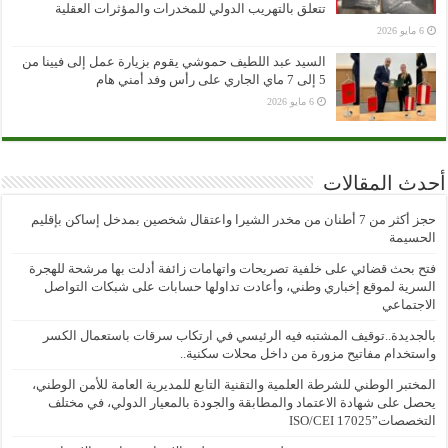
تتعلق بالتهريب الدولي للمخدرات والمؤثرات العقلية
6 مايو 2026
السيد عبد اللطيف حموشي يقوم بزيارة عمل إلى فيينا من
5 إلى 7 ماي الجاري على رأس وفد أمني هام
6 مايو 2026
أحدث المقالات
حجز أكثر من 7 أطنان من مخدر الشيرا واعتقال شخصين بمدخل إساكن بإقليم
الحسيمة
فتح بحث قضائي على خلفية تصريحات واتهامات زائفة أدلت بها مرشحة للهجرة
السرية لموقع إخباري وطني، وأعادت تداولها حسابات على شبكات التواصل
الاجتماعي
بالجديدة..توقيف المشتبه فيه الرئيسي في ارتكاب سرقات باستعمال الكسر
واستخدام مفاتيح مزورة من داخل محلات سكنية..
المختبر الوطني للشرطة العلمية والتقنية التابع للمديرية العامة للأمن الوطني،
يحصل على شهادة الاعتماد والمطابقة والجودة بالمعيار الدولي، في مختلف
التخصصات”ISO/CEI 17025