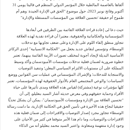
ألقاها بالعاصمة المالطية خلال المؤتمر الدولي المنظم في فاليتا يومي 31
أكتوبر وفاتح نونبر 2023، حول موضوع “الحق في الإدارة الجيدة: وهم أم
طموح أم حقيقة /تحسين العلاقة بين المؤسسات المستقلة والإدارة”
حيث دعا لى إعادة قراءة العلاقة القائمة بين الطرفين في أبعادها
المؤسساتية والحكاماتية والحقوقية، معتبرا أن قراءة نقدية لهذه العلاقة
تتجاوز منطق إلقاء اللوم على الإدارة وعلى ضعف تجاوبها مع تدخلات
الوسطاء، وتؤسس لنقاش جديد يجعل من “الحكامة الانسيابية” إحدى الركائز
الأساسية البديلة لإيجاد أجوبة لمختلف تصورات الأزمة القائمة بينهما، تعتبر
خطوة ضرورية لضمان فعلية تدخلات مؤسسات الأمبودسمان.وأكد وسيط
المملكة على أن مستويات الالتزام السياسي المعلن؛ وتنفيذ التوصيات
والاستجابة للتدخلات؛ والإشراك المؤسساتي في عمليات سن القوانين ووضع
السياسات؛ والوعي المجتمعي العام بالأدوار الحقوقية لهذه المؤسسات، تعتبر
كلها مؤشرات نوعية (مشتركة) لقياس هذه العلاقة ومدى تأثيرها على حياة
الأفراد وحماية حقوقهم.وفي معرض حديثه أشار السيد بنعليلو، إلى أن
“تحسين العلاقة بين الإدارة ومؤسسات الأمبودسمان”، يمكن أن يشكل تحديًّا
حقيقيا لنجاح هذه الأخيرة في تأمين الحق في الحكامة الإدارية، ما دامت رسالة
الوسطاء تتجاوز مجرد إصدار التوصيات والاقتراحات إلى ضمان فعلية هذه
الاقتراحات والتوصيات، وما دام هذا الأمر متوقفا في كثير من الأحيان على
وجود إدارة متفهمة ومتعاونة. واعتبر السيد محمد بنعليلو أنه من الذكاء