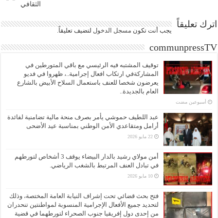
الثقافي
اترك تعليقاً
يجب أنت تكون
مسجل الدخول
لتضيف تعليقاً.
communpressTV
توقيف المشتبه فيه الرئيسي مع باقي المتورطين في
المشاركةفي ارتكاب افعال إجرامية..، ظهروا في فديو
يعرضون شخصا للعنف باستعمال السلاح الأبيض بالشارع
العام بالجديدة..
‏أسبوعين مضت
عبد اللطيف حموشي يأمر بصرف منحة مالية تضامنية لفائدة
أرامل ومتقاعدي الأمن الوطني بمناسبة عيد الأضحى
22 مايو 2026
أمن مولاي رشيد بالدار البيضاء يوقف 3 أشخاص لتورطهم
في تبادل العنف المرتبط بالشغب الرياضي.
10 مايو 2026
فتح بحث قضائي تحت إشراف النيابة العامة المختصة، وذلك
لتحديد جميع الأفعال الإجرامية المنسوبة لمواطنتين تنحدران
من إحدى دول إفريقيا جنوب الصحراء لتورطهما في قضية