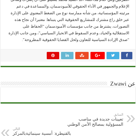
الإعلام والجمهور في الأداء الحقوقي للأمبودسمان، والمساعدة في دعم
مرئيته المؤسساتية، من شأنه ممارسة نوع من الضغط المعنوي على الإدارة
عبر خلق راع مشترك للمشاريع الحقوقية التي يتبناها. معتبرا أن نجاح هذه
التصورات، يشترط من جانب مؤسسات الأمبودسمان “الحفاظ على
الاستقلالية والحياد، وعدم السقوط في الانحياز السياسي”، ومن جانب الإدارة
“صدق الإرادة السياسية للتعاون ولحل القضايا الحقوقية المطروحة”.
عن Zwawi
السابق
تعيينات جديدة في مناصب
المسؤولية بمصالح الأمن الوطني
التالي
بالقنيطرة: أمسية سينمائيةبالمركز