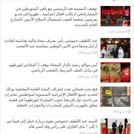
توقيف المشتبه فيه الرئيسي مع باقي المتورطين في
المشاركةفي ارتكاب افعال إجرامية..، ظهروا في فديو
يعرضون شخصا للعنف باستعمال السلاح الأبيض بالشارع
العام بالجديدة..
‏أسبوعين مضت
عبد اللطيف حموشي يأمر بصرف منحة مالية تضامنية لفائدة
أرامل ومتقاعدي الأمن الوطني بمناسبة عيد الأضحى
22 مايو 2026
أمن مولاي رشيد بالدار البيضاء يوقف 3 أشخاص لتورطهم
في تبادل العنف المرتبط بالشغب الرياضي.
10 مايو 2026
فتح بحث قضائي تحت إشراف النيابة العامة المختصة، وذلك
لتحديد جميع الأفعال الإجرامية المنسوبة لمواطنتين تنحدران
من إحدى دول إفريقيا جنوب الصحراء لتورطهما في قضية
تتعلق بالتهريب الدولي للمخدرات والمؤثرات العقلية
6 مايو 2026
السيد عبد اللطيف حموشي يقوم بزيارة عمل إلى فيينا من
5 إلى 7 ماي الجاري على رأس وفد أمني هام
6 مايو 2026