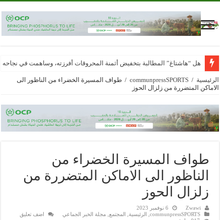
هل “هاشتاغ” المطالبة بتخفيض أثمنة المحروقات أفرزته، وساهمت في نجاحه
الرئيسية
/
communpressSPORTS
/
طواف المسيرة الخضراء من الناظور الى
الاماكن المتضررة من زلزال الحوز
طواف المسيرة الخضراء من
الناظور الى الاماكن المتضررة من
زلزال الحوز
Zwawi
6 نوفمبر 2023
communpressSPORTS
,
الرئيسية
,
المجتمع
,
مجلة الخبر الجماعي
اضف تعليق