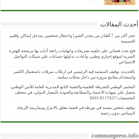
أحدث المقالات
حجز أكثر من 7 أطنان من مخدر الشيرا واعتقال شخصين بمدخل إساكن بإقليم
الحسيمة
فتح بحث قضائي على خلفية تصريحات واتهامات زائفة أدلت بها مرشحة للهجرة
السرية لموقع إخباري وطني، وأعادت تداولها حسابات على شبكات التواصل
الاجتماعي
بالجديدة..توقيف المشتبه فيه الرئيسي في ارتكاب سرقات باستعمال الكسر
واستخدام مفاتيح مزورة من داخل محلات سكنية..
المختبر الوطني للشرطة العلمية والتقنية التابع للمديرية العامة للأمن الوطني،
يحصل على شهادة الاعتماد والمطابقة والجودة بالمعيار الدولي، في مختلف
التخصصات”ISO/CEI 17025
توقيف شخص يشتبه في تورطه في قضية تتعلق بالابتزاز وممارسة الإرشاد
السياحي بدون رخصة
communpress.info