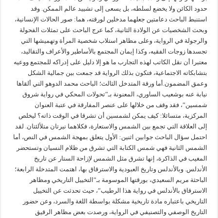
حدود الكائن ولا يخضع لسلطه، بل يسعى إلى تشييد عالم الممكن. وقد
استنبط الباحث دعامتين جعلهما مدخلين لورقته، هما: صور الحالات الإنسانية،
وبحث الشخصيات عن الولادة الثانية، كما عرج الباحث على تمثلات الفحولة
والرجولة في الرواية، وعلى مظاهر استلاب شخصية المرأة وتهميشها التي
تجسدها زوجات الفقيه، وكذا إيمان المجتمع بالأساطير والأعراف والتقاليد،
معتبرا أن نقل الكاتب لهذه التجارب ما هو إلا دليل على إدراكه للمجتمع ووعيه
بتشابكاته الاجتماعية، فتكون بذلك الرواية قد جمعت بين جمالية الشكل
وعمق المضمون.أما ورقة المتدخل الثالث؛ الباحث محمد الدوهو التي ألقاها
نيابة عنه بوشعيب الساوري، المعنونة بـ”تحولات المحكي في رواية شروق
شمسين”، فقد وقف من خلالها على عنصر المفارقة في عتبة العنوان
المركزية، متسائلا: كيف يمكن لشمسين أن تشرقا في الوقت ذاته؟ ليخلص
إلى العلاقة التي تجمع بين الشمس والاستعارة، فكلاهما نيرتان متلألئتان. لقد
احتمل سؤال الباحث جوابين اثنين: الأول يتعلق بمهجة الشمس في النص، أما
الشمس الثانية فهي شمس الكتابة التي تشرق من ظلام النسيان وتستحضر
المغيب في الذاكرة، إنها تشرق مثل الشمس لإزاحة الستار عن تاريخ
الأندلس. وبالأندلس وتاريخ العبودية والاسترقاق بها، اهتمت المتدخلة الرابعة؛
الباحثة مريم السعيدي، بورقتها الموسومة بـ”التخييل التاريخي ومظاهر
الاسترقاق بالأندلس في رواية هذا الرطيب”، حيث تحدثت عن التخييل
التاريخي باعتباره مادة تاريخية مشكلة بواسطة اللغة والسرد، وعن حضور
التاريخ الوصفي والتصنيفي في الرواية، ورصدت بعض مظاهر الرقيق