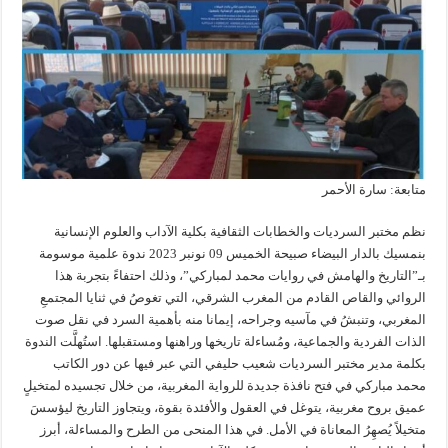
متابعة: سارة الأحمر
نظم مختبر السرديات والخطابات الثقافية بكلية الآداب والعلوم الإنسانية
بنمسيك بالدار البيضاء صبيحة الخميس 09 نونبر 2023 ندوة علمية موسومة
بـ”التاريخ والهامش في روايات محمد لمباركي”، وذلك احتفاءً بتجربة هذا
الروائي والقاص القادم من المغرب الشرقي، التي تغوصُ في ثنايا المجتمعِ
المغربي، وتنبشُ في مآسيه وجراحه، إيمانا منه بأهمية السرد في نقل صوت
الذات الفردية والجماعية، ومُساءلة تاريخها وراهنها ومستقبلها. استُهلَّت الندوة
بكلمة مدير مختبر السرديات شعيب حليفي التي عبر فيها عن دور الكاتب
محمد مباركي في فتح نافذة جديدة للرواية المغربية، من خلال تجسيده لمتخيلٍ
عميق بروح مغربية، يتوغل في العقول والأفئدة بقوة، ويتجاوز التاريخ ليؤسسَ
متخيلاً يُصهِرُ المعاناة في الأمل. في هذا المنحى من الطرح والمساءلة، أبرز