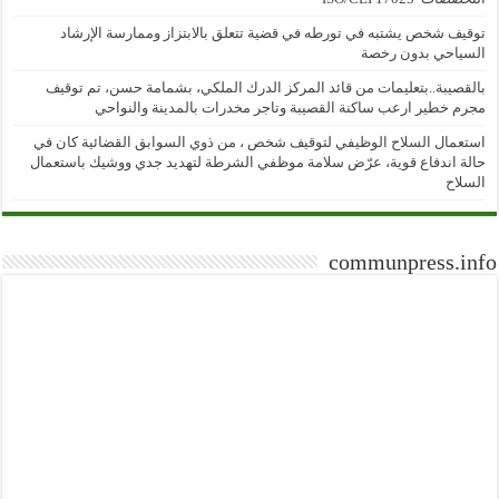
توقيف شخص يشتبه في تورطه في قضية تتعلق بالابتزاز وممارسة الإرشاد
السياحي بدون رخصة
بالقصيبة..بتعليمات من قائد المركز الدرك الملكي، بشمامة حسن، تم توقيف
مجرم خطير ارعب ساكنة القصيبة وتاجر مخدرات بالمدينة والنواحي
استعمال السلاح الوظيفي لتوقيف شخص ، من ذوي السوابق القضائية كان في
حالة اندفاع قوية، عرّض سلامة موظفي الشرطة لتهديد جدي ووشيك باستعمال
السلاح
communpress.info