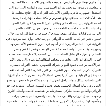
وأعمالهم ووظائفهم وأدوارهم المرتبطة بالظروف الاجتماعية والاقتصادية
والثقافية، وتوقفت عند بعض ثورات العبيد مثل الثورة الهايتية التي أدت إلى
استقلال جمهورية هايتي، والثورة الأمريكية التي أدت إلى نتائج مختلفة. كل
هذه الأحداث تمت صياغتها وفق شخوص وأمكنة حملت مؤشرات تاريخية،
لتجمع الرواية بين البعد الجمالي ووقائع التاريخ المنصهرة في دائرة السرد.
وقد جاءت المداخلة الأخيرة للباحث حسن لمغرز بعنوان: “اللغة والسرد عبر
النوعي في كتابات لمباركي مهجة نموذجا”، حيث قارب فيها الرواية من خلال
تصور باختين في كتابه “الخطاب الروائي”، ورصد ثلاثة أنواع أدبية موجودة في
الرواية هي: – الشعر العربي؛ الذي أسهم في التأريخ للمجتمع الأندلسي وما
يتميز به، وقد حضر بألوانه المتعددة كشعر الوصف، وشعر المُغَنى وشعر
النقائض والغزل.- الرسائل السلطانية؛ التي اكتست دلالة تاريخية وخصوصية
لغوية.- المذكرات؛ التي تجلت في مختلف أشكالها.كما تطرق إلى بعض الأنواع
غير الأدبية من قبيل عقود البيع والشراء، النصوص الدينية، التوراة بأسفارها،
القرآن الكريم، الحديث النبوي الشريف، وتقارير الشرطة التي أضافت لغة
جديدة إلى الرواية، وتناول أخيرا بعض الأنواع الأدبية الصغرى كالحلم أو الرؤيا
التي تناسلت بشكل متواتر داخل فصول الرواية مشكلة جزءا لا يتجزأ من نسق
النص. وفي نهاية أشغال الجلسة، تقدم الأستاذ الميلود عثماني بشهادة في حق
الروائي والقاص محمد مباركي، مستوحاة من شخصية الأديب، وأستاذ التاريخ،
وصوت المبدع الروائي والقاص، مشبها إياه بتولتسوي الذي ينسى جراحه
ومآسيه، ليكتب عن جراح الآخرين، متوقفا عند خمسة جوانب شملت شخصية