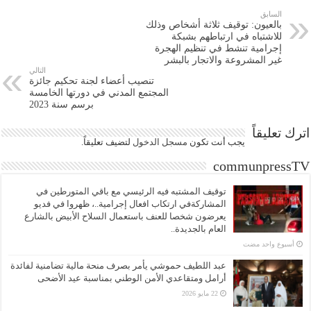
السابق
بالعيون: توقيف ثلاثة أشخاص وذلك
للاشتباه في ارتباطهم بشبكة
إجرامية تنشط في تنظيم الهجرة
غير المشروعة والاتجار بالبشر
التالي
تنصيب أعضاء لجنة تحكيم جائزة
المجتمع المدني في دورتها الخامسة
برسم سنة 2023
اترك تعليقاً
يجب أنت تكون
مسجل الدخول
لتضيف تعليقاً.
communpressTV
توقيف المشتبه فيه الرئيسي مع باقي المتورطين في
المشاركةفي ارتكاب افعال إجرامية..، ظهروا في فديو
يعرضون شخصا للعنف باستعمال السلاح الأبيض بالشارع
العام بالجديدة..
‏أسبوع واحد مضت
عبد اللطيف حموشي يأمر بصرف منحة مالية تضامنية لفائدة
أرامل ومتقاعدي الأمن الوطني بمناسبة عيد الأضحى
22 مايو 2026