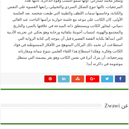
ومنجز محمد لمباركي؛ أولها سمو النسب وقوة الذاكرة، ثانيها تعدد
المرجعيات، ثالثها تنوع الشكل السردي والتخييلي، رابعها القسوة على النفس
والكتابة، وخامسها سمات اللطف والطيبة التي طبعت شخصه. بعد الجلسة
الأولى، كان الكاتب على موعد مع جلسة حوارية ترأسها الباحث عبد العالي
دمياني، ليحاور الكاتب ويستنطق ذاته المبدعة في علاقتها بالسرد والتاريخ
والمجتمع والهوية، لتنساب أجوبتهُ بتلقائية ورحابة وهوَ يحكي عن تجربته الأدبية
التي ابتدأها بكتابة القصة القصيرة قبل أن يتوجه إلى كتابة الرواية التي
استطاعت أن تخمد ذلك البركان المتوهج من الأفكار المستوطَنة في فؤاد
الكاتب وفكره. وهكذا استطاع هذا اللقاء العلمي بتنوع تيماته ومقارباته
ومرجعياته، أن يترك أثرهُ في نفس الكاتب وهوَ يقر ببصمته التي ستظل
موشومة في ذاكرته أبدا.
عن Zwawi