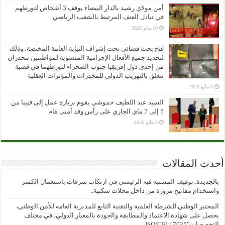
أمن مولاي رشيد بالدار البيضاء يوقف 3 أشخاص لتورطهم
في تبادل العنف المرتبط بالشغب الرياضي.
10 مايو 2026
فتح بحث قضائي تحت إشراف النيابة العامة المختصة، وذلك
لتحديد جميع الأفعال الإجرامية المنسوبة لمواطنتين تنحدران
من إحدى دول إفريقيا جنوب الصحراء لتورطهما في قضية
تتعلق بالتهريب الدولي للمخدرات والمؤثرات العقلية
6 مايو 2026
السيد عبد اللطيف حموشي يقوم بزيارة عمل إلى فيينا من
5 إلى 7 ماي الجاري على رأس وفد أمني هام
6 مايو 2026
أحدث المقالات
بالجديدة..توقيف المشتبه فيه الرئيسي في ارتكاب سرقات باستعمال الكسر
واستخدام مفاتيح مزورة من داخل محلات سكنية..
المختبر الوطني للشرطة العلمية والتقنية التابع للمديرية العامة للأمن الوطني،
يحصل على شهادة الاعتماد والمطابقة والجودة بالمعيار الدولي، في مختلف
التخصصات”ISO/CEI 17025