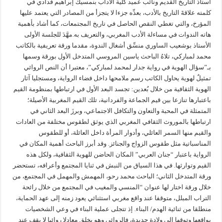
أستاذ التاريخ القديم ونائب عميد كلية الآداب بنمسيك إبراهيم فدادي في
كلمته علاقةَ التاريخ بالأدب، بعدِّه جزءا لا يتجزأ من المصادر التي يعتمد عليها
المؤرخ، والتي تغطي النقص الحاصل في تاريخ المجتمعات، كما أشاد بأهمية
هاته الندوات في مساءلة الأدب المغربي، والتعريف به.مهَّدَ للجلسة الأولى
الأستاذ بوشعيب الساوري منسِّق أشغال الندوة، مقدما ورقة تعريفية بالكاتب
محمد لمباركي، تلاهُ الباحث ياسين المروسي المتدخل الأول بورقة وسمها
بـ”سؤال الهوية في رواية جدار لمحمد لمباركي”، معتبرا أن النص الروائي
تمثيلٌ لهوية يحاول الكاتب رسم ملامحها داخل فضاء الرواية، ومستجليا آثار
الهوية الثقافية من خلال بُعدين: تجسد البعد الأول في ارتباطها بمنظومة القيم
باعتبارها تنازعا بين قيم الجماعة والفردانية، تلك القيم المغربية الأصيلة؛
المتمثلة في المحبة والتعاون والتكافل الاجتماعي، وبرزَ البعد الثاني في
ارتباطها بالموروث الثقافي المغربي الذي يوثق لطقوس مختلفة من العادات
والقيم منها السمر العائلي، وأدوار المرأة داخل العائلة، أو للطقوس
المناسباتية مثل طقوس الزواج والجنائز. وقد أبرز الباحث أهمية المكان في
الرواية باعتبار “جنان العربي” المكان الحاضن للهوية الثقافية، ولكل هذه
القيم وتوارثها. في هذا السياق من النبش في ثنايا المجتمع وأعرافه، تستحضر
ورقة المتدخل الثاني؛ الباحث محمد رحو، المهمش والمهمل في المجتمع، من
خلال ورقة اختار لها عنوان “المنسي والمغيب في المجتمع من خلال رائحة
التراب المبلل، متوقفا عند واقع مغربي استثنائي يعود زمنه إلى عهد الحماية،
منطلقا من ثنائية الهدم/ البناء. إذ تتجلى عملية البناء في وعي الشخصيات
بواقعها وتوقها إلى ولادة جديدة، فالروائي وهو يخلق معادلا روائيا لا يقف عند