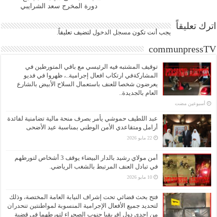
دورة المخرج سعد الشرايبي
اترك تعليقاً
يجب أنت تكون
مسجل الدخول
لتضيف تعليقاً.
communpressTV
توقيف المشتبه فيه الرئيسي مع باقي المتورطين في
المشاركةفي ارتكاب افعال إجرامية..، ظهروا في فديو
يعرضون شخصا للعنف باستعمال السلاح الأبيض بالشارع
العام بالجديدة..
‏أسبوعين مضت
عبد اللطيف حموشي يأمر بصرف منحة مالية تضامنية لفائدة
أرامل ومتقاعدي الأمن الوطني بمناسبة عيد الأضحى
22 مايو 2026
أمن مولاي رشيد بالدار البيضاء يوقف 3 أشخاص لتورطهم
في تبادل العنف المرتبط بالشغب الرياضي.
10 مايو 2026
فتح بحث قضائي تحت إشراف النيابة العامة المختصة، وذلك
لتحديد جميع الأفعال الإجرامية المنسوبة لمواطنتين تنحدران
من إحدى دول إفريقيا جنوب الصحراء لتورطهما في قضية