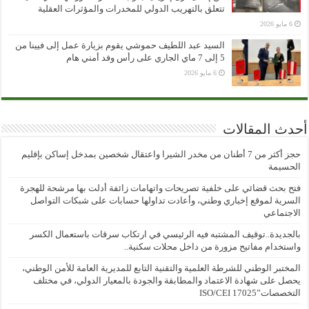
تتعلق بالتهريب الدولي للمخدرات والمؤثرات العقلية
6 مايو 2026
السيد عبد اللطيف حموشي يقوم بزيارة عمل إلى فيينا من
5 إلى 7 ماي الجاري على رأس وفد أمني هام
6 مايو 2026
أحدث المقالات
حجز أكثر من 7 أطنان من مخدر الشيرا واعتقال شخصين بمدخل إساكن بإقليم
الحسيمة
فتح بحث قضائي على خلفية تصريحات واتهامات زائفة أدلت بها مرشحة للهجرة
السرية لموقع إخباري وطني، وأعادت تداولها حسابات على شبكات التواصل
الاجتماعي
بالجديدة..توقيف المشتبه فيه الرئيسي في ارتكاب سرقات باستعمال الكسر
واستخدام مفاتيح مزورة من داخل محلات سكنية..
المختبر الوطني للشرطة العلمية والتقنية التابع للمديرية العامة للأمن الوطني،
يحصل على شهادة الاعتماد والمطابقة والجودة بالمعيار الدولي، في مختلف
التخصصات”ISO/CEI 17025