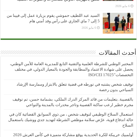
6 مايو 2026
السيد عبد اللطيف حموشي يقوم بزيارة عمل إلى فيينا من
5 إلى 7 ماي الجاري على رأس وفد أمني هام
6 مايو 2026
أحدث المقالات
المختبر الوطني للشرطة العلمية والتقنية التابع للمديرية العامة للأمن الوطني،
يحصل على شهادة الاعتماد والمطابقة والجودة بالمعيار الدولي، في مختلف
التخصصات”ISO/CEI 17025
توقيف شخص يشتبه في تورطه في قضية تتعلق بالابتزاز وممارسة الإرشاد
السياحي بدون رخصة
بالقصيبة..بتعليمات من قائد المركز الدرك الملكي، بشمامة حسن، تم توقيف
مجرم خطير ارعب ساكنة القصيبة وتاجر مخدرات بالمدينة والنواحي
استعمال السلاح الوظيفي لتوقيف شخص ، من ذوي السوابق القضائية كان في
حالة اندفاع قوية، عرّض سلامة موظفي الشرطة لتهديد جدي ووشيك باستعمال
السلاح
أولمبيك خريبكة للكرة الحديدية يوقع مشاركة متميزة في كأس العرش 2026