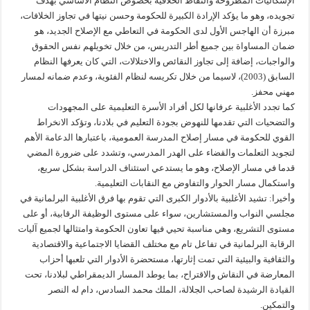
الإشكاليات المطروحة والنقاط الخلافية بخصوص النظام الأساسي بهدف
تجويده، وهو ما يؤكد الإرادة الكبيرة للحكومة وحسن نيتها في تجاوز الخلافات،
مبرزة أن الهاجس الأول لدى الحكومة في التعاطي مع الإصلاح الجديد، هو
ضمان المساواة بين جميع أطر التدريس، من خلال تخويلهم نفس الحقوق
والواجبات، إضافة إلى تجاوز النقائص والاختلالات، التي كان يعرفها النظام
السابق (2003)، لاسيما من خلال تكريسه لنظام الفئوية، وعدم ضمانه لمسار
مهني محفز.
كما تجدد الأغلبية عرفانها لكل أفراد الأسرة التعليمية على المجهودات
والتضحيات التي تقدمها للنهوض بجودة التعليم في بلادنا، وتؤكد الانخراط
القوي للحكومة في مسار إصلاح المدرسة العمومية، باعتبارها الدعامة الأهم
لتجويد التعلمات والقضاء على الهدر المدرسي، وتشدد على ضرورة المضي
قدما في مسار الإصلاح، وهو ما يستدعي استئناف الدراسة بشكل سريع،
واستكمال مسار الحوار والتفاوض مع النقابات التعليمية.
وأخيرا: تشيد الأغلبية بالأدوار الكبرى التي تقوم بها فرق الأغلبية البرلمانية في
مجلسي النواب والمستشارين، سواء على مستوى الوظيفة الرقابية، أو على
مستوى التشريع، وهي مناسبة تحيي فيها تعاون الحكومة وامتثالها لجميع آليات
الرقابة البرلمانية في تفاعل تام مع مختلف القضايا الاجتماعية والاقتصادية
والثقافية والبيئية التي تمت إثارتها، مستحضرة الأدوار التي تلعبها أحزاب
المعارضة في النقاش والاقتراح، بما يوطد المسار الديمقراطي لبلادنا، تحت
القيادة الرشيدة لصاحب الجلالة، الملك محمد السادس، دام له النصر
والتمكين.