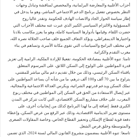
أحزاب الأغلبية والمعارضة البرلمانية، والمخصص لمناقشة وتبادل وجهات
النظر بخصوص تفعيل برنامج الدعم الاجتماعي المباشر، وهو ما يدخل في
إطار سياسة الحوار الجاد والانصات الهادف للحكومة. وتقدر عاليا روح
المسؤولية والالتزام السياسي الكبير الذي عبرت عنه مختلف الأحزاب التي
حضرت اللقاء، وقيامها بأدوارها السياسية كاملة، وهو ما يعزز مكاسب بلادنا
واختيارها الديمقراطي، ويؤكد التفاف الجميع خلف صاحب الجلالة نصره الله،
في مختلف البرامج والسياسات التي تقوي مكانة الأسرة، وتساهم في بناء
مغرب التقدم والكرامة.
ثامنا: تنوه الأغلبية بمصادقة الحكومة، تفعيلا للإرادة الملكية، الرامية إلى تعزيز
قدرة المواطنين على الولوج إلى السكن اللائق، على المرسوم المتعلق
باقتناء السكن الرئيسي، وذلك من خلال تقديم دعم مالي مباشر للمقتني،
يتراوح ما بين 70 ألف و100 ألف درهم، ما من شأنه أن يساعد المواطنين على
تملك السكن ويدعم قدرتهم الشرائية، ويكرس العدالة الاجتماعية والمجالية،
عبر إيصال الاستفادة من الحق في السكن إلى المواطنين في مختلف ربوع
المغرب، على خلاف مشاريع السكن الاقتصادي، التي كانت تتركز في المدن
الكبرى فقط. إضافة إلى ما لهذا البرنامج كذلك من إيجابيات أخرى، على
مستوى تعزيز الدينامية الاقتصادية، وذلك عبر الرفع من عرض السكن، وإعطاء
دفعة قوية لقطاع الإسكان وتحفيز القطاع الخاص، وخاصة المقاولات الصغرى
والمتوسطة وخلق فرص الشغل.
تاسعا: تنوه الأغلبية بمضمون مشروع القانون المالي لسنة 2024، الذي تضمن