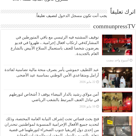
اترك تعليقاً
يجب أنت تكون
مسجل الدخول
لتضيف تعليقاً.
communpressTV
توقيف المشتبه فيه الرئيسي مع باقي المتورطين في
المشاركةفي ارتكاب افعال إجرامية..، ظهروا في فديو
يعرضون شخصا للعنف باستعمال السلاح الأبيض بالشارع
العام بالجديدة..
‏أسبوع واحد مضت
عبد اللطيف حموشي يأمر بصرف منحة مالية تضامنية لفائدة
أرامل ومتقاعدي الأمن الوطني بمناسبة عيد الأضحى
22 مايو 2026
أمن مولاي رشيد بالدار البيضاء يوقف 3 أشخاص لتورطهم
في تبادل العنف المرتبط بالشغب الرياضي.
10 مايو 2026
فتح بحث قضائي تحت إشراف النيابة العامة المختصة، وذلك
لتحديد جميع الأفعال الإجرامية المنسوبة لمواطنتين تنحدران
من إحدى دول إفريقيا جنوب الصحراء لتورطهما في قضية
تتعلق بالتهريب الدولي للمخدرات والمؤثرات العقلية