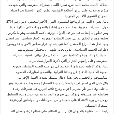
الجلالة، الملك محمد السادس، نصره الله، بالصحراء المغربية، والتي شهدت
منذ تربع جلالته على عرش أسلافه الميامين تطورا كبيرا، لاسيما بعد اعتماد
النموذج التنموي للأقاليم الجنوبية.
ثانيا: تعبر الأغلبية عن ارتياحها لمضمون القرار الأخير لمجلس الأمن رقم 2703
حول الصحراء المغربية، وما تضمنه من إشادة بالمجهودات التي تبذلها بلادنا
ومن تطورات إيجابية في مواقف الدول الوازنة بالأمم المتحدة، وهو ما يكرس
وجاهة مقترح الحكم الذاتي، تحت السيادة المغربية، كخيار سياسي استراتيجي
وحيد لحل هذا النزاع المفتعل. كما تنوه بتحديد قرار مجلس الأمن بدقة ووضوح
لأطراف العملية السياسية، الذين يجب عليهم أن يتحملوا مسؤولياتهم
السياسية والقانونية والأخلاقية، في البحث عن حل نهائي لقضية الصحراء
المغربية، وعلى رأسهم الجزائر التي ذكرها القرار ست مرات.
ثالثا: تؤكد الأغلبية تجندها وراء جلالته، في مواصلة التعبئة الشاملة، وتقوية
الجبهة الداخلية، للدفاع عن وحدتنا الترابية، والتصدي لمناورات الخصوم
المكشوفين والخفيين. وفي هذا الإطار تستنكر بشدة، العمل الإجرامي
والإرهابي الذي استهداف حيا سكنيا بمدينة السمارة بمقذوفات متفجرة، وهو
ما خلف وفاة مواطن مغربي أعزل، وجرح ثلاثة آخرين، في تصرفات رعناء
وطائشة غير مسبوقة. وتؤكد على ضرورة الضرب بيد من حديد وعدم التساهل
مع كل من يريد الاعتداء على سكينة وأمن المواطنات والمواطنين أو زعزعة
استقرار المملكة.
رابعا: تندد الأغلبية بالعدوان الإسرائيلي الظالم على قطاع غزة، وإمعان آلة