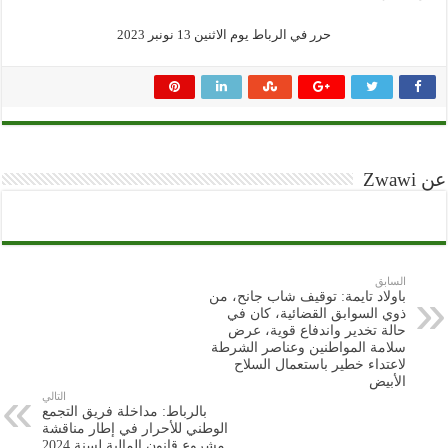
حرر في الرباط يوم الاثنين 13 نونبر 2023
عن Zwawi
السابق
باولاد تايمة: توقيف شاب جانح، من
ذوي السوابق القضائية، كان في
حالة تخدير واندفاع قوية، عرض
سلامة المواطنين وعناصر الشرطة
لاعتداء خطير باستعمال السلاح
الأبيض
التالي
بالرباط: مداخلة فريق التجمع
الوطني للأحرار في إطار مناقشة
مشروع قانون المالية لسنة 2024