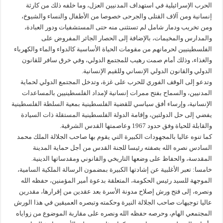
الحرب الإسرائيلية في استهداف المدنيين العزل، وما خلفه ذلك من كارثة
إنسانية ومن آلاف القتلى والجرحى خصوصا من الأطفال والنساء والشيوخ،
ومن تخريب ودمار شامل لم تستثنى منه حتى المستشفيات ودور العبادة،
والمدارس والمخيمات، بالإضافة إلى الحصار الجائر المفروض على
الفلسطينيين لحرمانهم من مقومات الحياة الأساسية كالدواء والماء والكهرباء
والغذاء، وذلك أمام صمت رهيب للمجتمع الدولي، وفي خرق سافر للقانون
الدولي والقانون الدولي الإنساني وللقيم الإنسانية.
وتدعو إلى الوقف الفوري للحرب على غزة، وتدخل المجتمع الدولي لحماية
المدنيين، والسماح بفتح ممرات إنسانية لإمداد الفلسطينيين بالمساعدات
الإنسانية، وإرساء أفق سياسي للقضية الفلسطينية بمعية السلطة الفلسطينية
يفضي إلى حل الدولتين، وإقامة الدولة الفلسطينية المستقلة ذات السيادة
والقابلة للحياة وفق حدود 1967 وعاصمتها القدس الشرقية.
كما تنوه عاليا بالمجهودات الكبيرة التي يقوم بها صاحب الجلالة الملك محمد
السادس نصره الله بصفته رئيسا للجنة القدس من أجل حماية المدينة
المقدسة، والحفاظ على وضعها التاريخي والقانوني ومقدساتها الدينية.
خامسا: تعبر الأغلبية عن إشادتها الكبيرة بمضمون الرسالة الملكية السامية،
الموجهة للسيد رئيس الحكومة، المتعلقة بدعوة أمير المؤمنين، حفظه الله
ونصره، إلى فتح ورش إصلاح مدونة الأسرة بعد عقدين من إقرارها، مقدرين
عاليا توجيهات صاحب الجلالة النيرة وحكمته وتبصره العميقين في هذا الورش
المجتمعي الهام، وحرصه حفظه الله ونصره على مقاربة الموضوع من زواياه