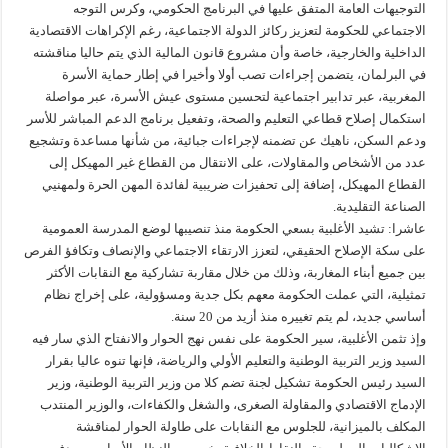
التوجيهات العامة المتفق عليها في البرنامج الحكومي، وكرس التوجه
الاجتماعي للحكومة لتعزيز ركائز الدولة الاجتماعية، رغم الإكراهات الاقتصادية
الداخلية والخارجية، خاصة وأن مشروع قانون المالية الذي يتم حاليا مناقشته
في البرلمان، يتضمن إجراءات تصب أولا وأخيرا في إطار حماية الأسرة
المغربية، عبر تدابير اجتماعية لتحسين مستوى عيش الأسرة، عبر مواصلة
استكمال إصلاح قطاعي التعليم والصحة، وتفعيل برنامج الدعم المباشر للأسر
ودعم السكن، ناهيك عن تضمنه لإجراءات جبائية، من شأنها مساعدة وتشجيع
عدد من الأشخاص والمقاولات، على الانتقال من القطاع غير المهيكل إلى
القطاع المهيكل، إضافة إلى تحفيزات ضريبية لفائدة المهن الحرة ولمهنيي
الصناعة التقليدية.
عاشرا: تشيد الأغلبية بسعي الحكومة منذ تنصيبها لوضع المدرسة العمومية
على سكة الإصلاح الحقيقي، لتعزز الارتقاء الاجتماعي والإنصاف وتكافؤ الفرص
بين جميع أبناء المغاربة، وذلك من خلال مقاربة تشاركية مع النقابات الأكثر
تمثيلية، التي عملت الحكومة معهم بكل جدية ومسؤولية، على إخراج نظام
أساسي جديد، لم يتم تغييره منذ أزيد من 20 سنة.
وإذ تثمن الأغلبية، سير الحكومة على نفس نهج الحوار والانفتاح الذي سار فيه
السيد وزير التربية الوطنية والتعليم الأولي والرياضة، فإنها تنوه عاليا بقرار
السيد رئيس الحكومة تشكيل لجنة تضم كلا من وزير التربية الوطنية، وزير
الإدماج الاقتصادي والمقاولة الصغرى، والشغل والكفاءات، والوزير المنتدب
المكلف بالميزانية، للجلوس مع النقابات على طاولة الحوار لمناقشة