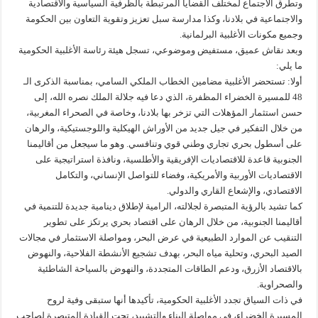
وتطرق الاجتماع لمختلف القضايا المرتبطة بالظرفية السياسية والاقتصادية
والاجتماعية في بلادنا، وكذا مدارسة سبل تعزيز وتقوية التعاون بين الحكومة
وجميع مكونات الأغلبية البرلمانية.
وبعد نقاش عميق، مستفيض وموضوعي، تسجل هيئة رئاسة الأغلبية الحكومية
ما يلي:
أولا: تستحضر الأغلبية مضامين الخطاب الملكي السامي، بمناسبة الذكرى الـ
48 للمسيرة الخضراء المظفرة، الذي دعا فيه جلالة الملك نصره الله، إلى
حسن استثمار المؤهلات التي تزخر بها بلادنا، وخاصة في الصحراء المغربية،
من خلال التفكير في جيل جديد من الأوراش الهيكلية واللوجستيكية، والرهان
على أسطول بحري تجاري وطني قوي وتنافسي. وهو ما سيجعل من أقاليمنا
الجنوبية قاعدة للاقتصاديات الإفريقية والأطلسية، ونافذة استراتيجية على
الاقتصاديات الأوربية والأمريكية، وفضاء للتواصل الإنساني، والتكامل
الاقتصادي، والإشعاع القاري والدولي.
كما تشيد بالرؤية المتبصرة لجلالته، الرامية لإطلاق دينامية جديدة للتنمية في
أقاليمنا الجنوبية، من خلال الرهان على اقتصاد بحري يرتكز على تطوير
التنقيب عن الموارد الطبيعية في عرض البحر، ومواصلة الاستثمار في مجالات
الصيد البحري، وتحلية مياه البحر، بهدف تشجيع الأنشطة الفلاحية، والنهوض
بالاقتصاد الأزرق، ودعم الطاقات المتجددة، والنهوض بالسياحة الشاطئية
والصحراوية.
في ذات السياق تجدد الأغلبية الحكومية، تأكيدها أنها ستبقى وفية لروح
المسيرة الخضراء، في مواصلة البناء والتشييد، تحت القيادة المتبصرة لصاحب