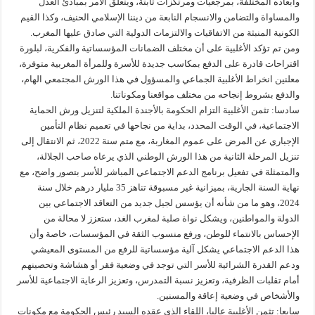
وأبعاده المختلفة، بمرجعيات ومرتكزات ثابتة، ويتعلق الأمر بمبادئ العدل
والمساواة والتضامن والانسجام النابعة من ديننا الإسلامي الحنيف، وكذا القيم
الكونية المنبثة من الاتفاقيات والالتزمات الدولية التي صادق عليها المغرب.
ومن تم تؤكد الأغلبية على أن مختلف الضمانات المؤسساتية والفكرية، لبلورة
اقتراحات قادرة على الدفع بمكاسب جديدة للأسرة وللمرأة المغربية متوفرة،
معلنين انخراط الأغلبية الجماعي والمسؤول في هذا الورش المجتمعي الهام،
والدفع بشروط إنجاحه من مختلف مواقعنا ومكوناتنا.
سادسا: تثمن الأغلبية التزام الحكومة بالأجندة الملكية لتنزيل ورش الحماية
الاجتماعية، في الوقت المحدد، بداية من نجاحها في تعميم نظام التأمين
الإجباري عن المرض على عموم المغاربة، مع متم سنة 2022، ثم الانتقال إلى
تنزيل المرحلة الثانية من هذا الورش الوطني الذي يرعاه صاحب الجلالة،
والمتمثلة في تفعيل برنامج الدعم الاجتماعي المباشر للأسر بتصور واضح، مع
نهاية السنة الجارية، بميزانية غير مسبوقة تناهز 35 مليار درهم خلال سنة
2024، وهو ما من شأنه أن يؤسس لجيل جديد من التعاقد الاجتماعي بين
الدولة والمواطنين، ويشكل نواة صلبة لمغرب الغد، ستعزز لا محالة من
الإحساس بالانتماء للوطن، ورفع منسوب الثقة في المؤسسات، خاصة وأن
هذا الدعم الاجتماعي يشكل آلية مؤسساتية للرفع من المستوى المعيشي
ودعم القدرة الشرائية للأسر التي توجد في وضعية فقر أو هشاشة وتحصينهم
أمام تقلبات الظرفية، وتعزيز نسبة التمدرس، وتعزيز ‏الرعاية الاجتماعية للأسر
والأشخاص في وضعية إعاقة والمسنين.
سابعا: تثمن الأغلبية عاليا، اللقاء الذي عقده السيد رئيس الحكومة مع مكونات