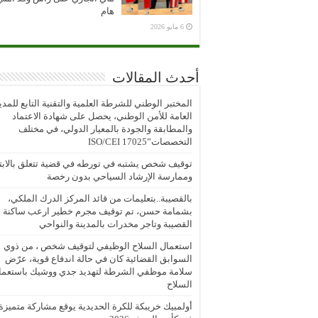
هام
6 مايو 2026
أحدث المقالات
المختبر الوطني للشرطة العلمية والتقنية التابع للمدي
العامة للأمن الوطني، يحصل على شهادة الاعتماد
والمطابقة والجودة بالمعيار الدولي، في مختلف
التخصصات”ISO/CEI 17025
توقيف شخص يشتبه في تورطه في قضية تتعلق بالابتز
وممارسة الإرشاد السياحي بدون رخصة
بالقصيبة..بتعليمات من قائد المركز الدرك الملكي،
بشمامة حسن، تم توقيف مجرم خطير ارعب ساكنة
القصيبة وتاجر مخدرات بالمدينة والنواحي
استعمال السلاح الوظيفي لتوقيف شخص ، من ذوي
السوابق القضائية كان في حالة اندفاع قوية، عرّض
سلامة موظفي الشرطة لتهديد جدي ووشيك باستعما
السلاح
أولمبيك خريبكة للكرة الحديدية يوقع مشاركة متميزة