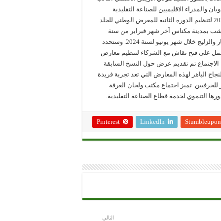
ن والمدراء الاقليميين للصناعة التقليدية
والاقتصاد الاجتماعي والتضامني بالجهة، على تحديد آخر شهر دجنبر 2023 لتنظيم الدورة الثانية للمعرض الوطني للجلد
خشب بمدينة مكناس آخر شهر فبراير من سنة
2024. وستحتضن مدينة فاس الدورة الثانية من المعرض الوطني للفخار والزليج خلال شهر يونيو لسنة 2024. وستحدد
عمل على فتح نقاش مع الشركاء لتنظيم معارض
ا الاجتماع تم تقديم عرض حول النسخ السابقة
اح الباهر لهذه المعارض التي تعد تجربة فريدة
للحرفيين. تميز اجتماع مكتب ولجان الغرفة
ورها التنموي لخدمة قطاع الصناعة التقليدية.
Pinterest
LinkedIn
Stumbleupon
التالي