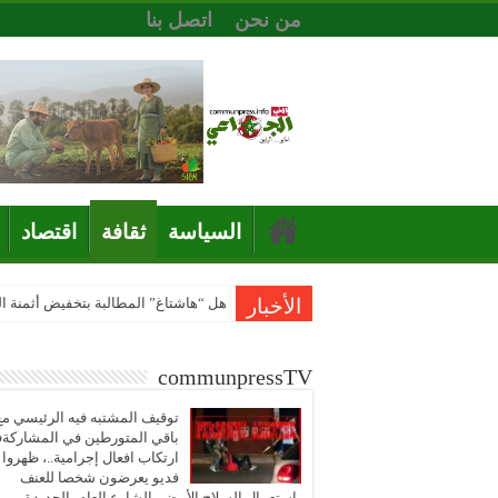
من نحن
اتصل بنا
السياسة
ثقافة
اقتصاد
الأخبار
هل “هاشتاغ” المطالبة بتخفيض أثمنة 
communpressTV
توقيف المشتبه فيه الرئيسي مع
باقي المتورطين في المشاركة
ارتكاب افعال إجرامية..، ظهروا
فديو يعرضون شخصا للعنف
باستعمال السلاح الأبيض بالشارع العام بالجديدة..