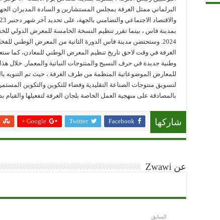
البرلماني ممثل الغرفة بمجلس المستشارين و السادة المديران الجهويا
بمدينة فاس ، بينما تقرر تنظيم النسخة الخامسة للمعرض الدولي لل
الغرفة في وقت لاحق تاريخ تنظيم المعرض الوطني للمعادن، كما ست
وطنية جديدة في حرف النسيج والمنتوجات النباتية والمعمار. خلال هذ
للمعارض الموضوعاتية المنظمة من طرف الغرفة ، حيث تم التنويه بالنج
لتسويق منتوجات الصناعة التقليدية وفضاء للتكوين والتكوين المستمر 
بالمصادقة على منهجية العمل الخاصة بلجان الغرفة لتفعيلها والقيام بد
Google +
Twitter
Facebook
شاركها
عن Zwawi
السابق