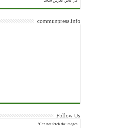
في كأس العرش 2026
communpress.info
Follow Us
Can not fetch the images!