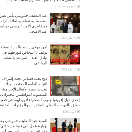
‏أسبوع واحد مضت
عبد اللطيف حموشي يأمر بصر
منحة مالية تضامنية لفائدة أرام
ومتقاعدي الأمن الوطني بمناسب
عيد الأضحى
22 مايو 2026
أمن مولاي رشيد بالدار البيضاء
يوقف 3 أشخاص لتورطهم في
تبادل العنف المرتبط بالشغب
الرياضي.
10 مايو 2026
فتح بحث قضائي تحت إشراف
النيابة العامة المختصة، وذلك
لتحديد جميع الأفعال الإجرامية
المنسوبة لمواطنتين تنحدران 
إحدى دول إفريقيا جنوب الصحراء لتورطهما في قضية
تتعلق بالتهريب الدولي للمخدرات والمؤثرات العقلية
6 مايو 2026
السيد عبد اللطيف حموشي يقو
ماي الجاري على رأس وفد أمني