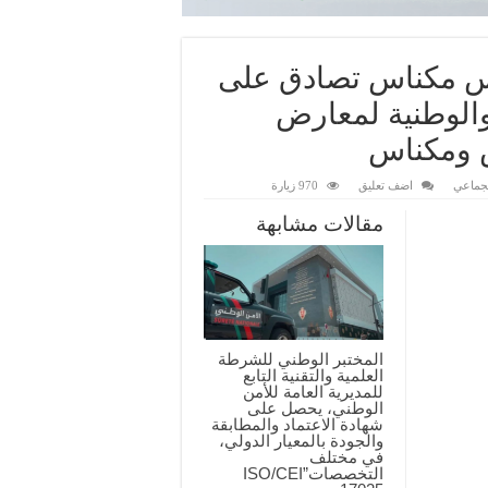
فاس مكناس تصادق على
والوطنية لمعارض
س ومكناس
لجماعي
اضف تعليق
970 زيارة
مقالات مشابهة
المختبر الوطني للشرطة
العلمية والتقنية التابع
للمديرية العامة للأمن
الوطني، يحصل على
شهادة الاعتماد والمطابقة
والجودة بالمعيار الدولي،
في مختلف
التخصصات”ISO/CEI