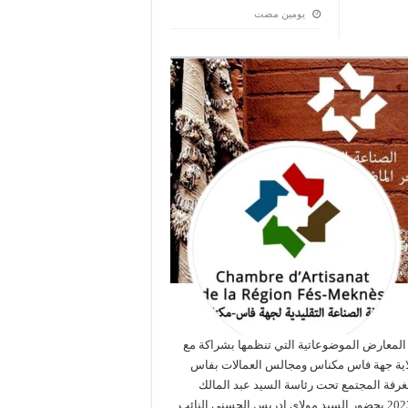
‏يومين مضت
المعارض الموضوعاتية التي تنظمها بشراكة مع
وولاية جهة فاس مكناس ومجالس العمالات بفاس
فة المجتمع تحت رئاسة السيد عبد المالك
البوطيين رئيس الغرفة ، بمقرها بمدينة مكناس يوم الجمعة 17 نونبر 2023 بحضور السيد مولاي ادريس الحسني النائب