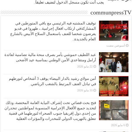
يجب أنت تكون
مسجل الدخول
لتضيف تعليقاً.
communpressTV
توقيف المشتبه فيه الرئيسي مع باقي المتورطين في
المشاركةفي ارتكاب افعال إجرامية..، ظهروا في فديو
يعرضون شخصا للعنف باستعمال السلاح الأبيض بالشارع
العام بالجديدة..
‏أسبوعين مضت
عبد اللطيف حموشي يأمر بصرف منحة مالية تضامنية لفائدة
أرامل ومتقاعدي الأمن الوطني بمناسبة عيد الأضحى
22 مايو 2026
أمن مولاي رشيد بالدار البيضاء يوقف 3 أشخاص لتورطهم
في تبادل العنف المرتبط بالشغب الرياضي.
10 مايو 2026
فتح بحث قضائي تحت إشراف النيابة العامة المختصة، وذلك
لتحديد جميع الأفعال الإجرامية المنسوبة لمواطنتين تنحدران
من إحدى دول إفريقيا جنوب الصحراء لتورطهما في قضية
تتعلق بالتهريب الدولي للمخدرات والمؤثرات العقلية
6 مايو 2026