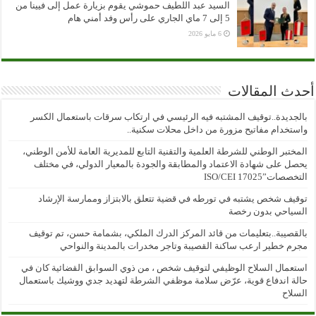
السيد عبد اللطيف حموشي يقوم بزيارة عمل إلى فيينا من
5 إلى 7 ماي الجاري على رأس وفد أمني هام
6 مايو 2026
أحدث المقالات
بالجديدة..توقيف المشتبه فيه الرئيسي في ارتكاب سرقات باستعمال الكسر
واستخدام مفاتيح مزورة من داخل محلات سكنية..
المختبر الوطني للشرطة العلمية والتقنية التابع للمديرية العامة للأمن الوطني،
يحصل على شهادة الاعتماد والمطابقة والجودة بالمعيار الدولي، في مختلف
التخصصات”ISO/CEI 17025
توقيف شخص يشتبه في تورطه في قضية تتعلق بالابتزاز وممارسة الإرشاد
السياحي بدون رخصة
بالقصيبة..بتعليمات من قائد المركز الدرك الملكي، بشمامة حسن، تم توقيف
مجرم خطير ارعب ساكنة القصيبة وتاجر مخدرات بالمدينة والنواحي
استعمال السلاح الوظيفي لتوقيف شخص ، من ذوي السوابق القضائية كان في
حالة اندفاع قوية، عرّض سلامة موظفي الشرطة لتهديد جدي ووشيك باستعمال
السلاح