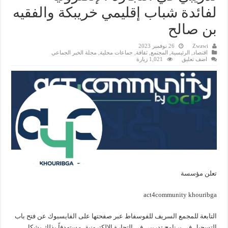
لفائدة شباب إقليمي خريبكة والفقيه
بن صالح
Zwawi
26 نوفمبر 2023
اقتصاد
,
الرئيسية
,
المجتمع
,
ثقافة
,
جماعات محلية
,
مجلة الخبر الجماعي
اضف تعليق
1,021 زيارة
تعلن مؤسسة
act4community khouribga
التابعة للمجمع السريف للفوسفاط عبر صفحتها على الفايسبوك عن فتح باب
التسجيل في برنامج تدريبي في التجارة الإلكترونية، مستهدفاً بذلك بشكل