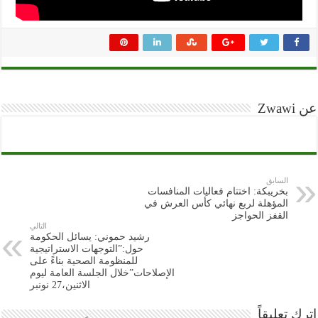
عن Zwawi
السابق
بخريبكة: اختتام فعاليات المنافسات
المؤهلة لربع نهائي كأس العرش في
القفز الحواجز
التالي
رشيد حموني: يسائل الحكومة
حول:”التوجهات الاستراتيجية
للمنظومة الصحية بناءً على
الإصلاحات”خلال الجلسة العامة ليوم
الاثنين،27 نونبر
اترك تعليقاً