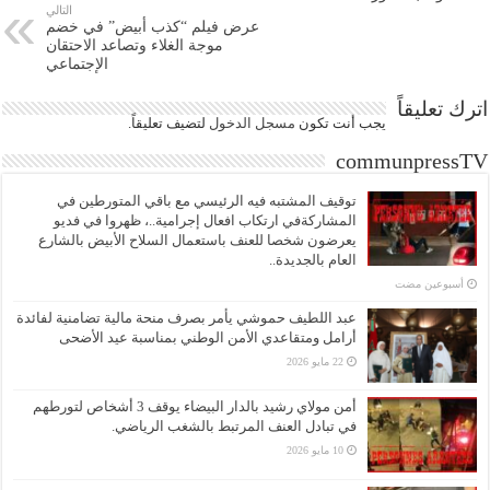
التالي
عرض فيلم “كذب أبيض” في خضم
موجة الغلاء وتصاعد الاحتقان
الإجتماعي
اترك تعليقاً
يجب أنت تكون
مسجل الدخول
لتضيف تعليقاً.
communpressTV
توقيف المشتبه فيه الرئيسي مع باقي المتورطين في
المشاركةفي ارتكاب افعال إجرامية..، ظهروا في فديو
يعرضون شخصا للعنف باستعمال السلاح الأبيض بالشارع
العام بالجديدة..
‏أسبوعين مضت
عبد اللطيف حموشي يأمر بصرف منحة مالية تضامنية لفائدة
أرامل ومتقاعدي الأمن الوطني بمناسبة عيد الأضحى
22 مايو 2026
أمن مولاي رشيد بالدار البيضاء يوقف 3 أشخاص لتورطهم
في تبادل العنف المرتبط بالشغب الرياضي.
10 مايو 2026