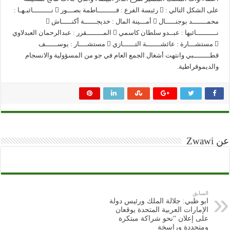
على الشكل التالي :  رئيسة الفرع : فـــــــــاطمة بصـــور  نـــــــــائبـهـا :
محمـــــــد بوجنـــــال  أمـــينة المال : خديجــــــة أكنـــــاش 
نــــــــــائبها : عبــدو سلطان كاسمي  المــــــــقرر : عبدالرحمان العبدلاوي
 مستشـــارة : عائشـــــــة التــــــازي  مستشــــار : يوســــــف
قطــــــــبي وانتهت أشغال الجمع العام في جو من المسؤولية والانسجام
والديموقراطية.
عن Zwawi
السابق
ابو ظبي: جلالة الملك ورئيس دولة
الإمارات العربية المتحدة يوقعان
على إعلان “نحو شراكة مبتكرة
ومتجددة وراسخة