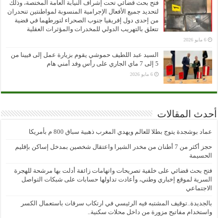
فتح بحث قضائي تحت إشراف النيابة العامة المختصة، وذلك
لتحديد جميع الأفعال الإجرامية المنسوبة لمواطنتين تنحدران
من إحدى دول إفريقيا جنوب الصحراء لتورطهما في قضية
تتعلق بالتهريب الدولي للمخدرات والمؤثرات العقلية
6 مايو 2026
السيد عبد اللطيف حموشي يقوم بزيارة عمل إلى فيينا من
5 إلى 7 ماي الجاري على رأس وفد أمني هام
6 مايو 2026
أحدث المقالات
عماد بوشجدة يتوج بطلا للعالم ويهدي المغرب ذهبية سباق 800 م بأمريكا
حجز أكثر من 7 أطنان من مخدر الشيرا واعتقال شخصين بمدخل إساكن بإقليم
الحسيمة
فتح بحث قضائي على خلفية تصريحات واتهامات زائفة أدلت بها مرشحة للهجرة
السرية لموقع إخباري وطني، وأعادت تداولها حسابات على شبكات التواصل
الاجتماعي
بالجديدة..توقيف المشتبه فيه الرئيسي في ارتكاب سرقات باستعمال الكسر
واستخدام مفاتيح مزورة من داخل محلات سكنية..