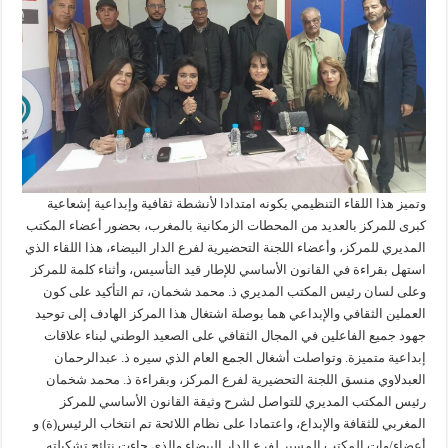
وتميز هذا اللقاء التنظيمي بكونه امتدادا لأنشطة ثقافية وإبداعية إشعاعية
كبرى للمركز بالعديد من المحطات الزمكانية بالمغرب، بحضور أعضاء المكتب
المديري للمركز، وأعضاء اللجنة التحضيرية لفرع الدار البيضاء، هذا اللقاء الذي
استهل بقراءة في القانون الأساسي للإطار قيد التأسيس، وأثناء كلمة للمركز
وعلى لسان رئيس المكتب المديري ذ. محمد شخمان، تم التأكيد على كون
العملين الثقافي والإبداعي هما بوصلة اشتغال هذا المركز الهادف إلى توحيد
جهود جميع الفاعلين في المجال الثقافي على الصعيد الوطني لبناء علاقات
إبداعية متميزة. وتواصلت أشغال الجمع العام الذي سيره ذ. عبدالرحمان
العبدلاوي منسق اللجنة التحضيرية لفرع المركز، وبقراءة ذ. محمد شخمان
رئيس المكتب المديري للتواصل لشرح وثيقة القانون الأساسي للمركز
المغربي للثقافة والإبداع، واعتمادا على نظام اللائحة تم انتخاب الرئيس(ة) و
أعضاء/وات المكتب المسير لفرع الدار البيضاء والذي جاءت نتائج تشكيلته