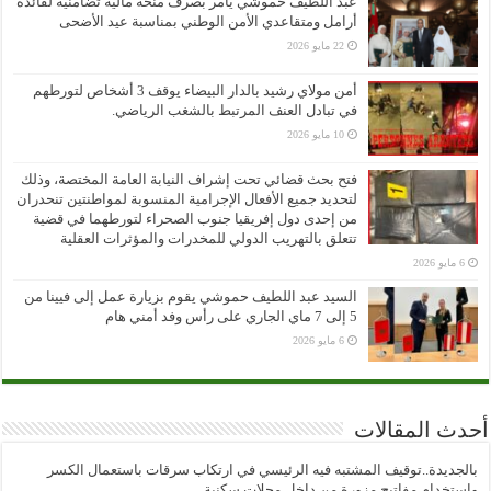
عبد اللطيف حموشي يأمر بصرف منحة مالية تضامنية لفائدة
أرامل ومتقاعدي الأمن الوطني بمناسبة عيد الأضحى
22 مايو 2026
أمن مولاي رشيد بالدار البيضاء يوقف 3 أشخاص لتورطهم
في تبادل العنف المرتبط بالشغب الرياضي.
10 مايو 2026
فتح بحث قضائي تحت إشراف النيابة العامة المختصة، وذلك
لتحديد جميع الأفعال الإجرامية المنسوبة لمواطنتين تنحدران
من إحدى دول إفريقيا جنوب الصحراء لتورطهما في قضية
تتعلق بالتهريب الدولي للمخدرات والمؤثرات العقلية
6 مايو 2026
السيد عبد اللطيف حموشي يقوم بزيارة عمل إلى فيينا من
5 إلى 7 ماي الجاري على رأس وفد أمني هام
6 مايو 2026
أحدث المقالات
بالجديدة..توقيف المشتبه فيه الرئيسي في ارتكاب سرقات باستعمال الكسر
واستخدام مفاتيح مزورة من داخل محلات سكنية..