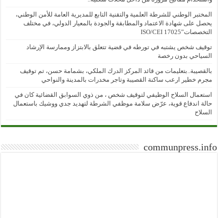
المختبر الوطني للشرطة العلمية والتقنية التابع للمديرية العامة للأمن الوطني،
يحصل على شهادة الاعتماد والمطابقة والجودة بالمعيار الدولي، في مختلف
التخصصات”ISO/CEI 17025
توقيف شخص يشتبه في تورطه في قضية تتعلق بالابتزاز وممارسة الإرشاد
السياحي بدون رخصة
بالقصيبة..بتعليمات من قائد المركز الدرك الملكي، بشمامة حسن، تم توقيف
مجرم خطير ارعب ساكنة القصيبة وتاجر مخدرات بالمدينة والنواحي
استعمال السلاح الوظيفي لتوقيف شخص ، من ذوي السوابق القضائية كان في
حالة اندفاع قوية، عرّض سلامة موظفي الشرطة لتهديد جدي ووشيك باستعمال
السلاح
communpress.info