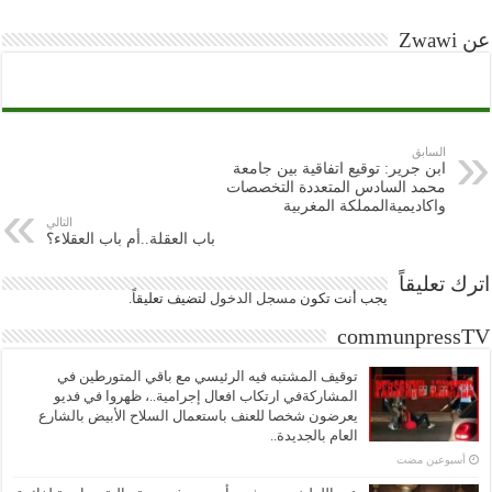
عن Zwawi
السابق
ابن جرير: توقيع اتفاقية بين جامعة
محمد السادس المتعددة التخصصات
واكاديميةالمملكة المغربية
التالي
باب العقلة..أم باب العقلاء؟
اترك تعليقاً
يجب أنت تكون
مسجل الدخول
لتضيف تعليقاً.
communpressTV
توقيف المشتبه فيه الرئيسي مع باقي المتورطين في
المشاركةفي ارتكاب افعال إجرامية..، ظهروا في فديو
يعرضون شخصا للعنف باستعمال السلاح الأبيض بالشارع
العام بالجديدة..
‏أسبوعين مضت