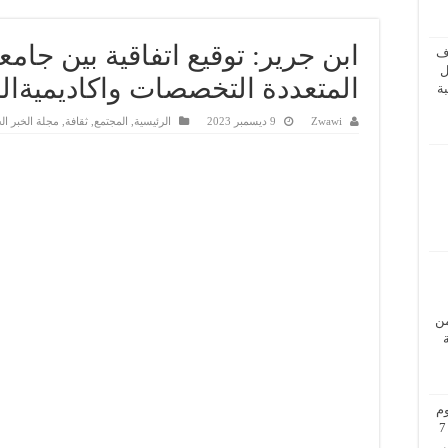
ابن جرير: توقيع اتفاقية بين جا
ف
ل
المتعددة التخصصات واكاديميةالم
ة
Zwawi
9 ديسمبر 2023
الرئيسية
,
المجتمع
,
ثقافة
,
مجلة الخبر ا
من
م
بزيارة عمل إلى فيينا من 5 إلى 7