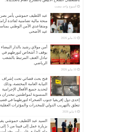
‏أسبوع واحد مضت
عبد اللطيف حموشي يأمر بصر
منحة مالية تضامنية لفائدة أرام
ومتقاعدي الأمن الوطني بمناسب
عيد الأضحى
22 مايو 2026
أمن مولاي رشيد بالدار البيضاء
يوقف 3 أشخاص لتورطهم في
تبادل العنف المرتبط بالشغب
الرياضي.
10 مايو 2026
فتح بحث قضائي تحت إشراف
النيابة العامة المختصة، وذلك
لتحديد جميع الأفعال الإجرامية
المنسوبة لمواطنتين تنحدران 
إحدى دول إفريقيا جنوب الصحراء لتورطهما في قضية
تتعلق بالتهريب الدولي للمخدرات والمؤثرات العقلية
6 مايو 2026
السيد عبد اللطيف حموشي يقو
ماي الجاري على رأس وفد أمني