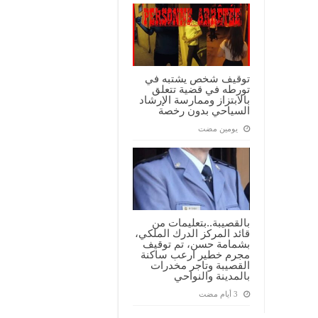
توقيف شخص يشتبه في
تورطه في قضية تتعلق
بالابتزاز وممارسة الإرشاد
السياحي بدون رخصة
‏يومين مضت
بالقصيبة..بتعليمات من
قائد المركز الدرك الملكي،
بشمامة حسن، تم توقيف
مجرم خطير ارعب ساكنة
القصيبة وتاجر مخدرات
بالمدينة والنواحي