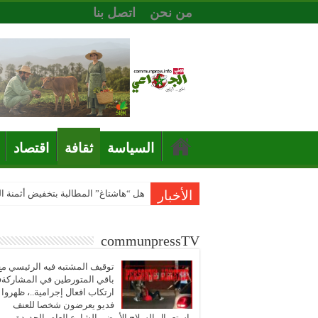
من نحن
اتصل بنا
السياسة
ثقافة
اقتصاد
الأخبار
هل “هاشتاغ” المطالبة بتخفيض أثمنة 
communpressTV
توقيف المشتبه فيه الرئيسي مع
باقي المتورطين في المشاركة
ارتكاب افعال إجرامية..، ظهروا
فديو يعرضون شخصا للعنف
باستعمال السلاح الأبيض بالشارع العام بالجديدة..