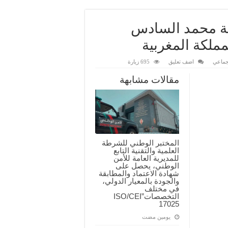
معة محمد السادس
ملكة المغربية
لجماعي
اضف تعليق
695 زيارة
مقالات مشابهة
المختبر الوطني للشرطة
العلمية والتقنية التابع
للمديرية العامة للأمن
الوطني، يحصل على
شهادة الاعتماد والمطابقة
والجودة بالمعيار الدولي،
في مختلف
التخصصات”ISO/CEI
17025
‏يومين مضت