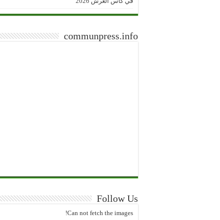
في كأس العرش 2026
communpress.info
Follow Us
Can not fetch the images!