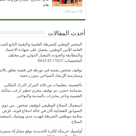
هام
6 مايو 2026
أحدث المقالات
المختبر الوطني للشرطة العلمية والتقنية التابع للمدي
العامة للأمن الوطني، يحصل على شهادة الاعتماد
والمطابقة والجودة بالمعيار الدولي، في مختلف
التخصصات”ISO/CEI 17025
توقيف شخص يشتبه في تورطه في قضية تتعلق بالابتز
وممارسة الإرشاد السياحي بدون رخصة
بالقصيبة..بتعليمات من قائد المركز الدرك الملكي،
بشمامة حسن، تم توقيف مجرم خطير ارعب ساكنة
القصيبة وتاجر مخدرات بالمدينة والنواحي
استعمال السلاح الوظيفي لتوقيف شخص ، من ذوي
السوابق القضائية كان في حالة اندفاع قوية، عرّض
سلامة موظفي الشرطة لتهديد جدي ووشيك باستعما
السلاح
أولمبيك خريبكة للكرة الحديدية يوقع مشاركة متميزة