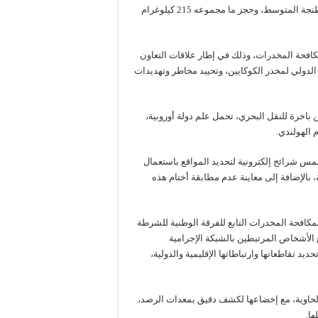
من إجهاض عملية نوعية للتهريب الدولي للمخدرات القوية عبر ميناء طنجة المتوسط، وحجز ما مجموعه 215 كيلوغرام
 لمكافحة المخدرات، وذلك في إطار علاقات التعاون
لدولي لمخدر الكوكايين، وتحييد مخاطر وتهديدات
اخرة للنقل البحري، تحمل علم دولة أوروبية،
 الهولندي.
س شرائح إلكترونية لتحديد المواقع باستعمال
ايين المهربة، بالإضافة إلى معاينة عدم مطابقة أختام هذه
مكافحة المخدرات التابع للفرقة الوطنية للشرطة
الأشخاص المرتبطين بالشبكة الإجرامية
 تقاطعاتها وارتباطاتها الإقليمية والدولية،
لحاوية، مع إخضاعها لكشف دقيق بمعدات الرصد،
ا.