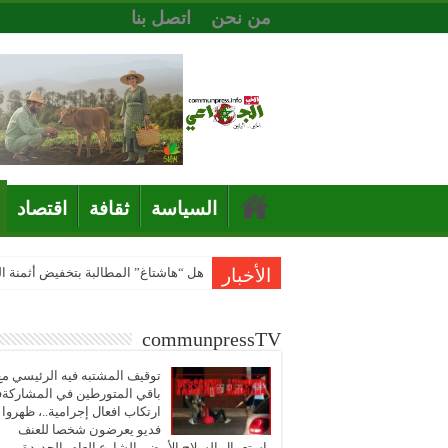
من نحن
اتصل بنا
السياسة
ثقافة
اقتصاد
الأخبار
هل “هاشتاغ” المطالبة بتخفيض أثمنة 
communpressTV
توقيف المشتبه فيه الرئيسي مع
باقي المتورطين في المشاركة
ارتكاب افعال إجرامية..، ظهروا
فديو يعرضون شخصا للعنف
باستعمال السلاح الأبيض بالشارع العام بالجديدة..