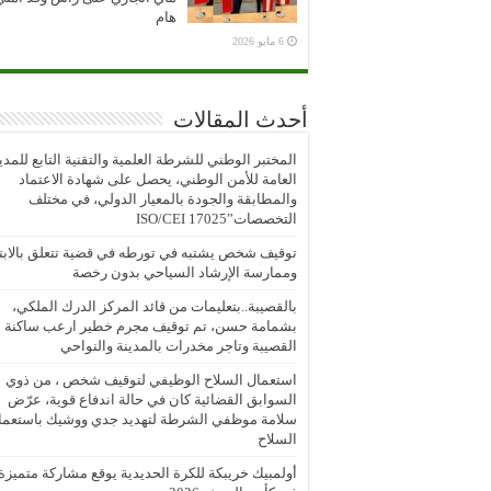
هام
6 مايو 2026
أحدث المقالات
المختبر الوطني للشرطة العلمية والتقنية التابع للمدي
العامة للأمن الوطني، يحصل على شهادة الاعتماد
والمطابقة والجودة بالمعيار الدولي، في مختلف
التخصصات”ISO/CEI 17025
توقيف شخص يشتبه في تورطه في قضية تتعلق بالابتز
وممارسة الإرشاد السياحي بدون رخصة
بالقصيبة..بتعليمات من قائد المركز الدرك الملكي،
بشمامة حسن، تم توقيف مجرم خطير ارعب ساكنة
القصيبة وتاجر مخدرات بالمدينة والنواحي
استعمال السلاح الوظيفي لتوقيف شخص ، من ذوي
السوابق القضائية كان في حالة اندفاع قوية، عرّض
سلامة موظفي الشرطة لتهديد جدي ووشيك باستعما
السلاح
أولمبيك خريبكة للكرة الحديدية يوقع مشاركة متميزة