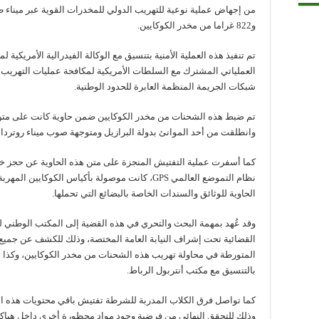
و822 غراما من مخدر الكوكايين.
تم تنفيذ هذه العملية الأمنية بتنسيق مع الوكالة الفيدرالية الأمريكية
العملياتي المشترك مع السلطات الأمريكية لمكافحة عمليات التهريب ا
شبكات الجريمة المنظمة العابرة للحدود الوطنية.
تم ضبط هذه الشحنات من مخدر الكوكايين ضمن حاوية كانت على متن ب
وانطلقت من أحد الموانئ بدولة البرازيل ومتوجهة صوب ميناء روتردام
كما أسفرت عملية التفتيش المنجزة على متن هذه الحاوية عن حجز خم
نظام التموضع العالمي GPS، كانت موصولة بأكياس الكوك
الحاوية للوثائق والسندات الخاصة بالبضائع التي تحملها.
وقد عُهد بمهمة البحث والتحري في هذه القضية إلى المكتب الوطني ل
القضائية تحت إشراف النيابة العامة المختصة، وذلك للكشف عن جميع 
المتورطة في محاولة تهريب هذه الشحنات من مخدر الكوكايين، وكذا تحديد
بالتنسيق مع مكتب أنتربول الرباط.
كما تواصل فرق الكلاب المدربة للشرطة تفتيش باقي محتويات هذه ا
وذلك للتحقق النهائي من فرضية وجود مواد محظورة أخرى داخل هياكله