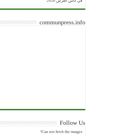
في كأس العرش 2026
communpress.info
Follow Us
Can not fetch the images!