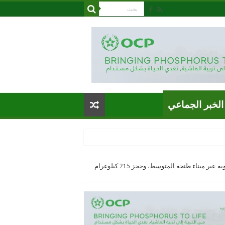
الخبر الجماعي
إجهاض عملية نوعية للتهريب الدولي للمخدرات القوية عبر ميناء طنجة المتوسط، وحجز 215 كيلوغرام