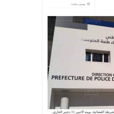
‏يومين مضت
تمكنت عناصر المكتب الوطني لمكافحة المخدرات بالفرقة الوطنية للشرطة القضائية، يومه الاثنين 11 دجنبر الجاري،