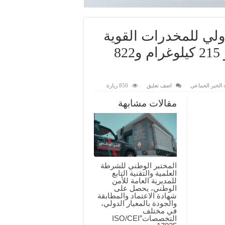
ولي للمخدرات القوية
عبر ميناء طنجة المتوسط، وحجز 215 كيلوغرام و822
الخبر الجماعي
اضف تعليق
850 زيارة
مقالات مشابهة
المختبر الوطني للشرطة
العلمية والتقنية التابع
للمديرية العامة للأمن
الوطني، يحصل على
شهادة الاعتماد والمطابقة
والجودة بالمعيار الدولي،
في مختلف
التخصصات”ISO/CEI