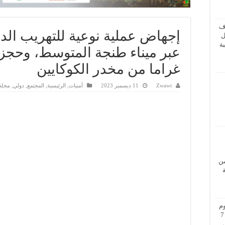
ف
إجهاض عملية نوعية للتهريب الد
ل
ة
غراما من مخدر الكوكايين
Zwawi
11 ديسمبر 2023
أمنيات
,
الرئيسية
,
المجتمع
,
دولي
,
مجلة 
من
م
بزيارة عمل إلى فيينا من 5 إلى 7