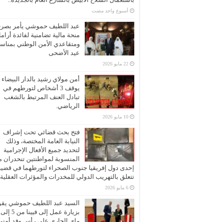
‏أسبوع واحد مضت
عبد اللطيف حموشي يأمر بصر
منحة مالية تضامنية لفائدة أرام
ومتقاعدي الأمن الوطني بمناسب
عيد الأضحى
22 مايو 2026
أمن مولاي رشيد بالدار البيضاء
يوقف 3 أشخاص لتورطهم في
تبادل العنف المرتبط بالشغب
الرياضي.
10 مايو 2026
فتح بحث قضائي تحت إشراف
النيابة العامة المختصة، وذلك
لتحديد جميع الأفعال الإجرامية
المنسوبة لمواطنتين تنحدران 
إحدى دول إفريقيا جنوب الصحراء لتورطهما في قضية
تتعلق بالتهريب الدولي للمخدرات والمؤثرات العقلية
6 مايو 2026
السيد عبد اللطيف حموشي يقو
ماي الجاري على رأس وفد أمني