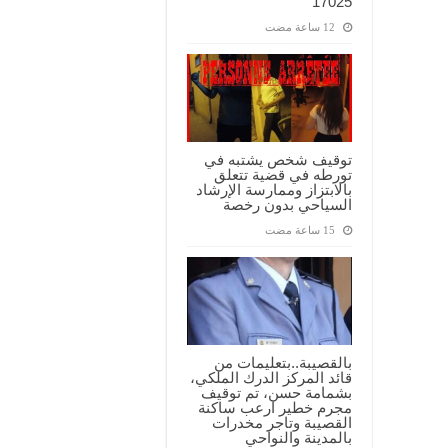
17025
توقيف شخص يشتبه في
تورطه في قضية تتعلق
بالابتزاز وممارسة الإرشاد
السياحي بدون رخصة
بالقصيبة..بتعليمات من
قائد المركز الدرك الملكي،
بشمامة حسن، تم توقيف
مجرم خطير ارعب ساكنة
القصيبة وتاجر مخدرات
بالمدينة والنواحي