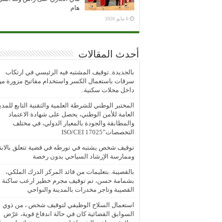
هام
6 مايو 2026
أحدث المقالات
بالجديدة..توقيف المشتبه فيه الرئيسي في ارتكاب
سرقات باستعمال الكسر واستخدام مفاتيح مزورة م
داخل محلات سكنية..
المختبر الوطني للشرطة العلمية والتقنية التابع للمدي
العامة للأمن الوطني، يحصل على شهادة الاعتماد
والمطابقة والجودة بالمعيار الدولي، في مختلف
التخصصات”ISO/CEI 17025
توقيف شخص يشتبه في تورطه في قضية تتعلق بالابتز
وممارسة الإرشاد السياحي بدون رخصة
بالقصيبة..بتعليمات من قائد المركز الدرك الملكي،
بشمامة حسن، تم توقيف مجرم خطير ارعب ساكنة
القصيبة وتاجر مخدرات بالمدينة والنواحي
استعمال السلاح الوظيفي لتوقيف شخص ، من ذوي
السوابق القضائية كان في حالة اندفاع قوية، عرّض