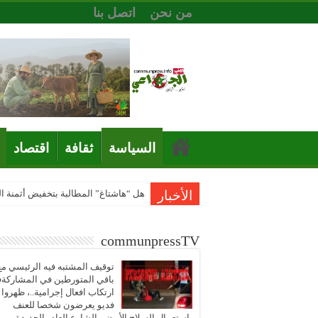
من نحن
اتصل بنا
السياسة
ثقافة
اقتصاد
الأخبار
هل “هاشتاغ” المطالبة بتخفيض أثمنة 
communpressTV
توقيف المشتبه فيه الرئيسي مع
باقي المتورطين في المشاركة
ارتكاب افعال إجرامية..، ظهروا
فديو يعرضون شخصا للعنف
باستعمال السلاح الأبيض بالشارع العام بالجديدة..