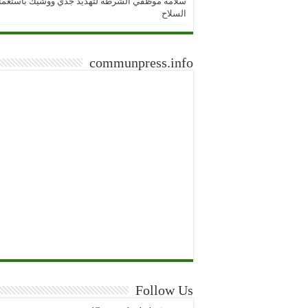
سلامة موظفي الشرطة لتهديد جدي ووشيك باستعما
السلاح
communpress.info
Follow Us