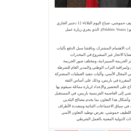
استقبل المدير العام للأمن الوطني ولمراقبة التراب الوطني عبد اللطيف حموشي، صباح اليوم الثلاثاء 12 دجنبر الجاري
بالرباط، المدير العام للشرطة الوطنية الفرنسية السيد فريديريك ڤـــو ( Frédéric Veaux)، الذي يجري زيارة عمل
ذات الاهتمام المشترك، وناقشا سبل الدفع بآليات
قضايا الاتجار غير المشروع في المخدرات
طر الجريمة السيبرانية، ومختلف صور الجريمة
 ولمراقبة التراب الوطني والمدير العام للشرطة
المجال الأمني، وآليات تنفيذ العمليات المشتركة
ية المقررة في باريس، وذلك على أساس الثقة
ع على التحضير والإعداد لزيارة مماثلة سيقوم بها
موشي إلى العاصمة الفرنسية باريس، في المستقبل
وأشكال هذا التعاون بما يخدم مصالح البلدين.
، في سياق الاجتماعات الثنائية ومتعددة الأطراف
د اللطيف حموشي، بغرض توطيد التعاون الأمني
ات الدولية المعنية بالعمل الشرطي.