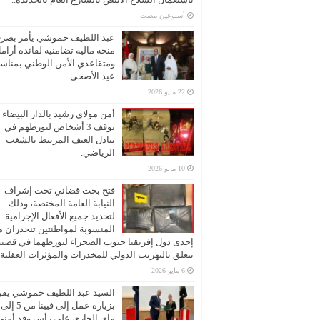
‏أسبوعين مضت
عبد اللطيف حموشي يأمر بصر
منحة مالية تضامنية لفائدة أرام
ومتقاعدي الأمن الوطني بمناسب
عيد الأضحى
22 مايو 2026
أمن مولاي رشيد بالدار البيضاء
يوقف 3 أشخاص لتورطهم في
تبادل العنف المرتبط بالشغب
الرياضي.
10 مايو 2026
فتح بحث قضائي تحت إشراف
النيابة العامة المختصة، وذلك
لتحديد جميع الأفعال الإجرامية
المنسوبة لمواطنتين تنحدران 
إحدى دول إفريقيا جنوب الصحراء لتورطهما في قضية
تتعلق بالتهريب الدولي للمخدرات والمؤثرات العقلية
6 مايو 2026
السيد عبد اللطيف حموشي يقو
ماي الجاري على رأس وفد أمني