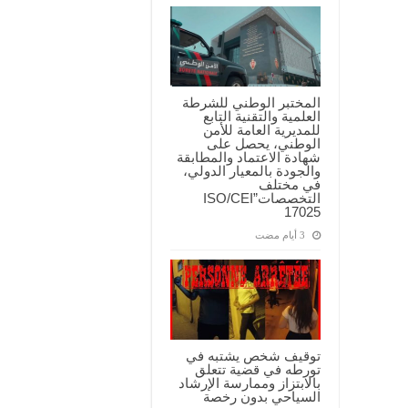
المختبر الوطني للشرطة
العلمية والتقنية التابع
للمديرية العامة للأمن
الوطني، يحصل على
شهادة الاعتماد والمطابقة
والجودة بالمعيار الدولي،
في مختلف
التخصصات”ISO/CEI
17025
توقيف شخص يشتبه في
تورطه في قضية تتعلق
بالابتزاز وممارسة الإرشاد
السياحي بدون رخصة