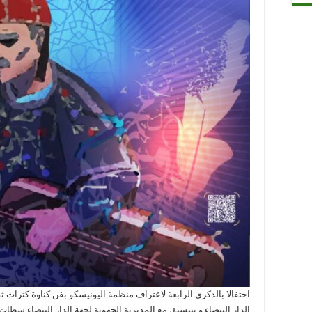
احتفالا بالذكرى الرابعة لاعتراف منظمة اليونيسكو بفن كناوة كتراث 
الدار البيضاء و بتنسيق مع المديرية الجهوية لجهة الدار البيضاء سطات 