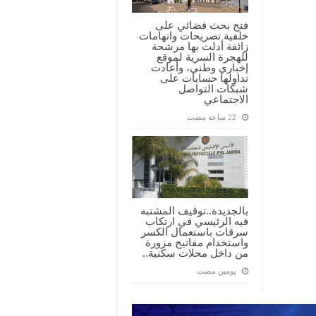
فتح بحث قضائي على
خلفية تصريحات واتهامات
زائفة أدلت بها مرشحة
للهجرة السرية لموقع
إخباري وطني، وأعادت
تداولها حسابات على
شبكات التواصل
الاجتماعي
بالجديدة..توقيف المشتبه
فيه الرئيسي في ارتكاب
سرقات باستعمال الكسر
واستخدام مفاتيح مزورة
من داخل محلات سكنية..
‏يومين مضت