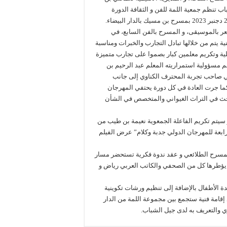
ب تنظم جمعية اللمة للفن و الثقافة الدورة
شعر بالموسيقى، و المسرح بالفن السابع، في
ية يتم من خلالها تبادل التجارب والخبرات ومناسبة
ية وتكريم معلمين كبار بصموا على تجارب متميزة
م مسؤولية استمراريته المعلم عبد الرحيم بن
ي صاحب تجربة المحترف الكناوي إلى جانب
خليل المنجي صاحب الصفحة الفايسبوكية Gnaoua Culture، وكما جرت العادة في كل دورة يحتفي المهرجان
باحث في التراث الغيواني والمتخصص في الشأن
ر سيتم تكريم الفاعلة الجمعوية نعيمة بن طيب من
لرابعة للمهرجان الدولي جدبة وكلام” عرض الفيلم
 تقديم عرض مسرحي “Ligne noire ” لفرقة المسرح الطلائعي و عقد ندوة فكرية تستحضر مسار
 يؤطرها كل من الصحفي والكاتب العربي رياض و
الأطفال بالإضافة إلى تنظيم ورشات تكوينية
إقامة فنية ستجمع بين مجموعة اللمة من الدار
ي والتعريف به لدى جيل الشباب.