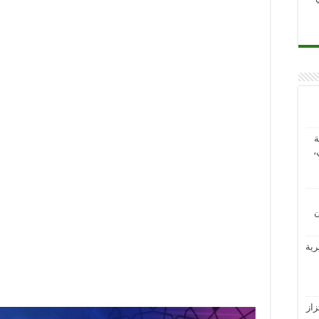
ة
،
ن
رية
از