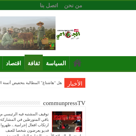
من نحن
اتصل بنا
السياسة
ثقافة
اقتصاد
الأخبار
هل “هاشتاغ” المطالبة بتخفيض أثمنة 
communpressTV
توقيف المشتبه فيه الرئيسي مع
باقي المتورطين في المشاركة
ارتكاب افعال إجرامية..، ظهروا
فديو يعرضون شخصا للعنف
باستعمال السلاح الأبيض بالشارع العام بالجديدة..