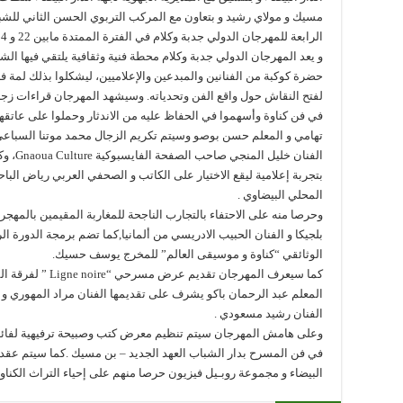
مسيك و مولاي رشيد و بتعاون مع المركب التربوي الحسن الثاني للشبا
الرابعة للمهرجان الدولي جدبة وكلام في الفترة الممتدة مابين 22 و 24 دجنبر 2023 بمسرح بن مسيك بالدار البيضاء.
و يعد المهرجان الدولي جدبة وكلام محطة فنية وثقافية يلتقي فيها ال
حضرة كوكبة من الفنانين والمبدعين والإعلاميين، ليشكلوا بذلك لمة فن
لفتح النقاش حول واقع الفن وتحدياته. وسيشهد المهرجان قراءات زجل
في فن كناوة وأسهموا في الحفاظ عليه من الاندثار وحملوا على عاتقه
تهامي و المعلم حسن بوصو وسيتم تكريم الزجال محمد موتنا السباع
الفنان 
بتجربة إعلامية ليقع الاختيار على الكاتب و الصحفي العربي رياض ال
المحلي البيضاوي .
وحرصا منه على الاحتفاء بالتجارب الناجحة للمغاربة المقيمين بالمهج
بلجيكا و الفنان الحبيب الادريسي من ألمانيا,كما تضم برمجة الدورة ا
الوثائقي “كناوة و موسيقى العالم” للمخرج يوسف حسيك.
كما سيعرف المهرجان
المعلم عبد الرحمان باكو يشرف على تقديمها الفنان مراد المهوري و
الفنان رشيد مسعودي .
وعلى هامش المهرجان سيتم تنظيم معرض كتب وصبيحة ترفيهية لفائدة 
في فن المسرح بدار الشباب العهد الجديد – بن مسيك .كما سيتم عقد 
البيضاء و مجموعة روبـيل فيزيون حرصا منهم على إحياء التراث الكناو