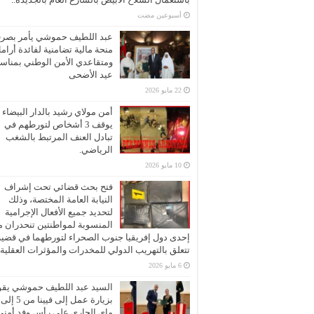
‏أسبوعين مضت
عبد اللطيف حموشي يأمر بصر
منحة مالية تضامنية لفائدة أرام
ومتقاعدي الأمن الوطني بمناسب
عيد الأضحى
22 مايو 2026
أمن مولاي رشيد بالدار البيضاء
يوقف 3 أشخاص لتورطهم في
تبادل العنف المرتبط بالشغب
الرياضي.
10 مايو 2026
فتح بحث قضائي تحت إشراف
النيابة العامة المختصة، وذلك
لتحديد جميع الأفعال الإجرامية
المنسوبة لمواطنتين تنحدران 
إحدى دول إفريقيا جنوب الصحراء لتورطهما في قضية
تتعلق بالتهريب الدولي للمخدرات والمؤثرات العقلية
6 مايو 2026
السيد عبد اللطيف حموشي يقو
ماي الجاري على رأس وفد أمني