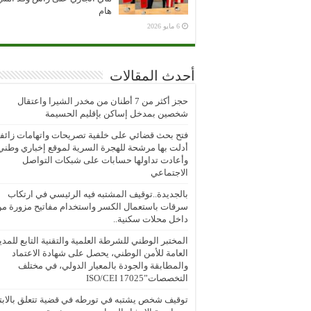
هام
6 مايو 2026
أحدث المقالات
حجز أكثر من 7 أطنان من مخدر الشيرا واعتقال
شخصين بمدخل إساكن بإقليم الحسيمة
فتح بحث قضائي على خلفية تصريحات واتهامات زائف
أدلت بها مرشحة للهجرة السرية لموقع إخباري وطني
وأعادت تداولها حسابات على شبكات التواصل
الاجتماعي
بالجديدة..توقيف المشتبه فيه الرئيسي في ارتكاب
سرقات باستعمال الكسر واستخدام مفاتيح مزورة م
داخل محلات سكنية..
المختبر الوطني للشرطة العلمية والتقنية التابع للمدي
العامة للأمن الوطني، يحصل على شهادة الاعتماد
والمطابقة والجودة بالمعيار الدولي، في مختلف
التخصصات”ISO/CEI 17025
توقيف شخص يشتبه في تورطه في قضية تتعلق بالابتز