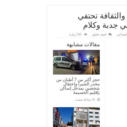
 والثقافة تحتفي
ي جدبة وكلام
الجماعي
اضف تعليق
543 زيارة
مقالات مشابهة
حجز أكثر من 7 أطنان من
مخدر الشيرا واعتقال
شخصين بمدخل إساكن
بإقليم الحسيمة