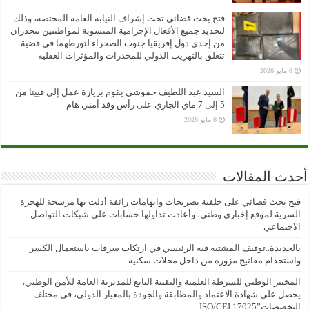
فتح بحث قضائي تحت إشراف النيابة العامة المختصة، وذلك
لتحديد جميع الأفعال الإجرامية المنسوبة لمواطنتين تنحدران
من إحدى دول إفريقيا جنوب الصحراء لتورطهما في قضية
تتعلق بالتهريب الدولي للمخدرات والمؤثرات العقلية
6 مايو 2026
السيد عبد اللطيف حموشي يقوم بزيارة عمل إلى فيينا من
5 إلى 7 ماي الجاري على رأس وفد أمني هام
6 مايو 2026
أحدث المقالات
فتح بحث قضائي على خلفية تصريحات واتهامات زائفة أدلت بها مرشحة للهجرة
السرية لموقع إخباري وطني، وأعادت تداولها حسابات على شبكات التواصل
الاجتماعي
بالجديدة..توقيف المشتبه فيه الرئيسي في ارتكاب سرقات باستعمال الكسر
واستخدام مفاتيح مزورة من داخل محلات سكنية..
المختبر الوطني للشرطة العلمية والتقنية التابع للمديرية العامة للأمن الوطني،
يحصل على شهادة الاعتماد والمطابقة والجودة بالمعيار الدولي، في مختلف
التخصصات”ISO/CEI 17025