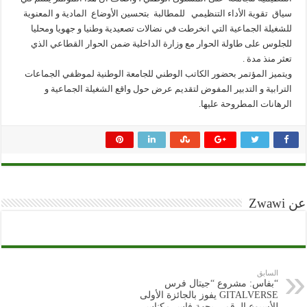
سياق تقوية الأداء التنظيمي للمطالبة بتحسين الأوضاع المادية و المعنوية
للشغيلة الجماعية التي انخرطت في نضالات تصعيدية وطنيا و جهويا ومحليا
للجلوس على طاولة الحوار مع وزارة الداخلية ضمن الحوار القطاعي الذي
تعثر منذ مدة .
ويتميز المؤتمر بحضور الكاتب الوطني للجامعة الوطنية لموظفي الجماعات
الترابية و التدبير المفوض لتقديم عرض حول واقع الشغيلة الجماعية و
الرهانات المطروحة عليها.
عن Zwawi
السابق
“بفاس: مشروع “جيتال فرس
GITALVERSE يفوز بالجائزة الأولى
للأسبوع الرقمي بجهة فاس مكناس