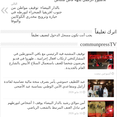
التالي
بالدار البيضاء: توقيف مواطن من
جنوب افريقيا الصحراء لتورطه في
حيازة وترويج مخدري الكوكايين
والبوفا
اترك تعليقاً
يجب أنت تكون
مسجل الدخول
لتضيف تعليقاً.
communpressTV
توقيف المشتبه فيه الرئيسي مع باقي المتورطين في
المشاركةفي ارتكاب افعال إجرامية..، ظهروا في فديو
يعرضون شخصا للعنف باستعمال السلاح الأبيض بالشارع
العام بالجديدة..
‏أسبوعين مضت
عبد اللطيف حموشي يأمر بصرف منحة مالية تضامنية لفائدة
أرامل ومتقاعدي الأمن الوطني بمناسبة عيد الأضحى
22 مايو 2026
أمن مولاي رشيد بالدار البيضاء يوقف 3 أشخاص لتورطهم
في تبادل العنف المرتبط بالشغب الرياضي.
10 مايو 2026