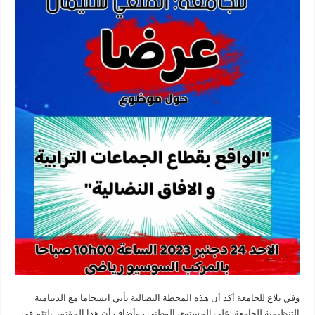
وفي بلاغ للجامعة أكد أن هذه المحطة النضالية تأتي انسجاما مع الدينامية
التنظيمية للجامعة على المستوى الوطني ، وأضاف أن هذا المؤتمر يلتئم في