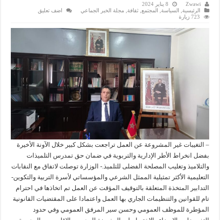
Zwawi
8 يناير 2024
الرئيسية
,
السياسة
,
المجتمع
,
ثقافة
,
مجلة الخبر الجماعي
اضف تعليق
723 زيارة
– التغيبات غير المشروعة عن العمل تراجعت بشكل كبير خلال الآونة الأخيرة
بفضل انخراط الأطر الإدارية والتربوية في ضمان حق تمدرس التلميذات
والتلاميذ وتغليب المصلحة الفضلى للتلميذ.- الوزارة توصلت لاتفاق مع النقابات
التعليمية الأكثر تمثيلية الممثل الشرعي والمؤسساتي لأسرة التربية والتكوين-
التدابير المتخذة المتعلقة بالتوقيف المؤقت عن العمل تم اتخاذها في احترام
تام للقوانين والتنظيمات الجاري بها العمل واعتمادا على المقتضيات القانونية
المؤطرة للموظف العمومي وحسن سير المرفق العمومي وفي حدود