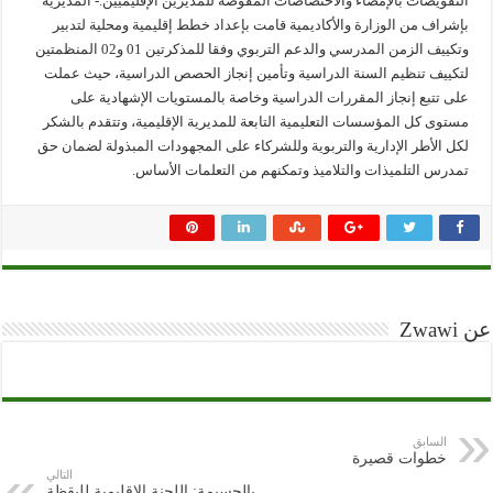
التفويضات بالإمضاء والاختصاصات المفوضة للمديرين الإقليميين.- المديرية
بإشراف من الوزارة والأكاديمية قامت بإعداد خطط إقليمية ومحلية لتدبير
وتكييف الزمن المدرسي والدعم التربوي وفقا للمذكرتين 01 و02 المنظمتين
لتكييف تنظيم السنة الدراسية وتأمين إنجاز الحصص الدراسية، حيث عملت
على تتبع إنجاز المقررات الدراسية وخاصة بالمستويات الإشهادية على
مستوى كل المؤسسات التعليمية التابعة للمديرية الإقليمية، وتتقدم بالشكر
لكل الأطر الإدارية والتربوية وللشركاء على المجهودات المبذولة لضمان حق
تمدرس التلميذات والتلاميذ وتمكنهم من التعلمات الأساس.
عن Zwawi
السابق
خطوات قصيرة
التالي
بالحسيمة: اللجنة الإقليمية لليقظة