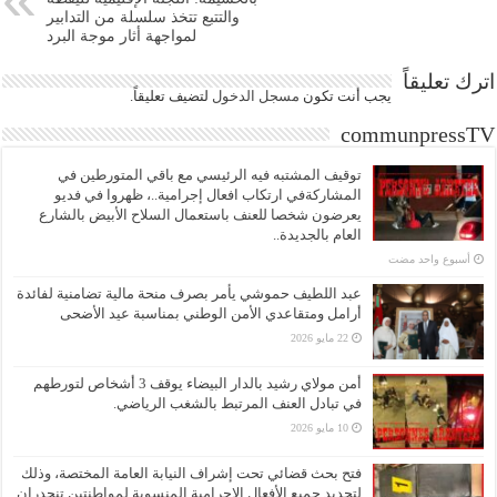
والتتبع تتخذ سلسلة من التدابير
لمواجهة أثار موجة البرد
اترك تعليقاً
يجب أنت تكون
مسجل الدخول
لتضيف تعليقاً.
communpressTV
توقيف المشتبه فيه الرئيسي مع باقي المتورطين في
المشاركةفي ارتكاب افعال إجرامية..، ظهروا في فديو
يعرضون شخصا للعنف باستعمال السلاح الأبيض بالشارع
العام بالجديدة..
‏أسبوع واحد مضت
عبد اللطيف حموشي يأمر بصرف منحة مالية تضامنية لفائدة
أرامل ومتقاعدي الأمن الوطني بمناسبة عيد الأضحى
22 مايو 2026
أمن مولاي رشيد بالدار البيضاء يوقف 3 أشخاص لتورطهم
في تبادل العنف المرتبط بالشغب الرياضي.
10 مايو 2026
فتح بحث قضائي تحت إشراف النيابة العامة المختصة، وذلك
لتحديد جميع الأفعال الإجرامية المنسوبة لمواطنتين تنحدران