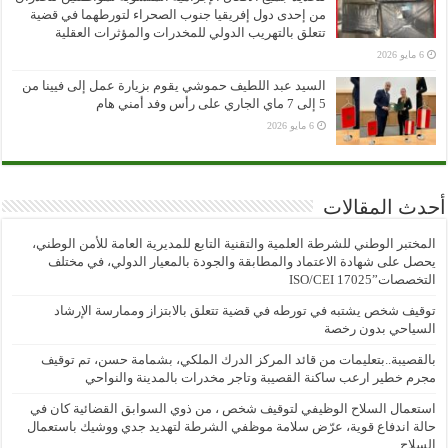
من إحدى دول إفريقيا جنوب الصحراء لتورطهما في قضية
تتعلق بالتهريب الدولي للمخدرات والمؤثرات العقلية
6 مايو 2026
السيد عبد اللطيف حموشي يقوم بزيارة عمل إلى فيينا من
5 إلى 7 ماي الجاري على رأس وفد أمني هام
6 مايو 2026
أحدث المقالات
المختبر الوطني للشرطة العلمية والتقنية التابع للمديرية العامة للأمن الوطني،
يحصل على شهادة الاعتماد والمطابقة والجودة بالمعيار الدولي، في مختلف
التخصصات”ISO/CEI 17025
توقيف شخص يشتبه في تورطه في قضية تتعلق بالابتزاز وممارسة الإرشاد
السياحي بدون رخصة
بالقصيبة..بتعليمات من قائد المركز الدرك الملكي، بشمامة حسن، تم توقيف
مجرم خطير ارعب ساكنة القصيبة وتاجر مخدرات بالمدينة والنواحي
استعمال السلاح الوظيفي لتوقيف شخص ، من ذوي السوابق القضائية كان في
حالة اندفاع قوية، عرّض سلامة موظفي الشرطة لتهديد جدي ووشيك باستعمال
السلاح