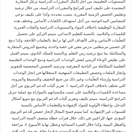
المستويات التعليمية، من أجل إكمال المقررات الدراسية ترتكز المقاربة
المعتمدة على تكييف كمي للبرامج والمقررات الدراسية، من خلال ترشيد
وتقليص الحصص الزمنية المقررة، بنسب محددة، وكذا على تكييف نوعي
للمضامين البيداغوجية، من أجل استهداف الكفايات الأساس. وتختلف هذه
المقاربة الوظيفية باختلاف المواد والمستويات الدراسية والفئات العمرية
للتلميذات والتلاميذ. بالنسبة للتعليم الابتدائي، سيتم التركيز على تحصيل
التعلّمات الأساس، وعلى الأهداف التي لها ترابط بالتعلمات اللاحقة، وكذا دمج
كل حصتين مرتبطتين بدرس معين في حصة واحدة، وتجميع الدروس المتقاربة
والمتكاملة بما يتيح ترشيد زمن التعلم. وبالنسبة للسلك الثانوي، سيتم العمل
على تقليص الوعاء الزمني لبعض الوحدات الدراسية ودمج الوحدات التعليمية
التعلمية المتكاملة من الناحية المعرفية، وترشيد الحصص المخصصة للتقويم
وإنجاز الملفات وحصص التطبيقات المنهجية، لاستغلالها في إنجاز الوحدات
الدراسية وإرساء التعلّمات، وغير ذلك من صيغ التخفيف والتبسيط والمرونة،
التي تختلف باختلاف المواد الدراسية. 3. تعزيز آليات الدعم التربوي من أجل
مساعدة التلميذات والتلاميذ على تثبيت مكتسباتهم بالموازاة مع عملية تنزيل
البرامج الدراسية، سيتم تكثيف وتعزيز آليات الدعم التربوي مع تنويع أشكال
التدخل، وإعطاء الأولوية للمواد الإشهادية وللتعلمات الأساس بالنسبة
للسنوات غير الإشهادية. كما سيتم فسح المجال لإنجاز حصص للدعم التربوي
المؤدى عنها، للراغبين في ذلك، خلال فترات عطلة منتصف السنة الدراسية
والعطل البينية، وكذا خلال الفترة المسائية وعطل نهاية الأسبوع. 4. مراجعة
برمجة الامتحانات وفروض المراقبة المستمرة فيما يتعلق بفروض المراقبة