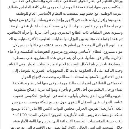
ورجال التعليم في إطار الحوار القطاعي الاجتماعي، والمتمثل في عدد من
المكاسب من بينها، إضفاء صفة الموظف العمومي على كافة العاملين بقطاع
التربية الوطنية، مع خضوعهم لمقتضيات النظام الأساسي العام للوظيفة
العمومية؛ وإقرار زيادة عامة في الأجور وإحداث تعويضات أو الرفع من قيمتها
ثم مراجعة المهام وتقليص سنوات الترقي ومنح أقدميات اعتبارية في الرتبة
وتسوية بعض الملفات ذات الطابع التدبيري. ومن أجل تنزيل وأجرأة الاتفاقين،
تم عقد اجتماعات متتالية بين الوزارة والنقابات التعليمية الأكثر تمثيلية، وذلك
منذ اليوم الموالي للتوقيع على اتفاق 26 دجنبر 2023، تم خلالها تدارس كل
مواد مشروع النظام الأساسي ومشروع مرسوم التعويضات التكميلية والأعباء
الإدارية، والتوافق بشأنها، على أن يتم عرض هذه المشاريع، على مسطرة
المصادقة باحترام تام للآجال المحددة للانتهاء من جلسات الحوار. وفي الختام،
وجب التأكيد على أن الحكومة بذلت كل المجهودات الضرورية للتوصل إلى
هذين الاتفاقين للاستجابة لمختلف المطالب، وخصصت لإنجاح الحوار
الاجتماعي القطاعي اعتمادات مالية مهمة يتوخى منها انخراط وتعبئة كافة
نساء ورجال التعليم من أجل الالتزام بأجرأة ومواكبة تنزيل إصلاح منظومة
التربية والتكوين، الذي يحظى بأولوية خاصة في البرنامج الحكومي. تعقيب
عناصر الجواب على السؤال الشفهي حول توسيع شبكة مؤسسات تدريس
اللغة الأمازيغية الفريق: الحركي مجلس النواب الاثنين 08 يناير 2024 توسيع
شبكة مؤسسات تدريس اللغة الأمازيغية الفريق: الحركي المدة: 00’01 د •
بلغت نسبة المؤسسات التعليمية الابتدائية التي تدرس بها اللغة الأمازيغية،
خلال الموسم الدراسي الحالي 31%، كما تطور عدد الأقسام التي تدرس بها