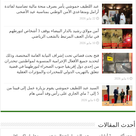
عبد اللطيف حموشي يأمر بصرف منحة مالية تضامنية لفائدة
أرامل ومتقاعدي الأمن الوطني بمناسبة عيد الأضحى
22 مايو 2026
أمن مولاي رشيد بالدار البيضاء يوقف 3 أشخاص لتورطهم
في تبادل العنف المرتبط بالشغب الرياضي.
10 مايو 2026
فتح بحث قضائي تحت إشراف النيابة العامة المختصة، وذلك
لتحديد جميع الأفعال الإجرامية المنسوبة لمواطنتين تنحدران
من إحدى دول إفريقيا جنوب الصحراء لتورطهما في قضية
تتعلق بالتهريب الدولي للمخدرات والمؤثرات العقلية
6 مايو 2026
السيد عبد اللطيف حموشي يقوم بزيارة عمل إلى فيينا من
5 إلى 7 ماي الجاري على رأس وفد أمني هام
6 مايو 2026
أحدث المقالات
حجز أكثر من 7 أطنان من مخدر الشيرا واعتقال شخصين بمدخل إساكن بإقليم