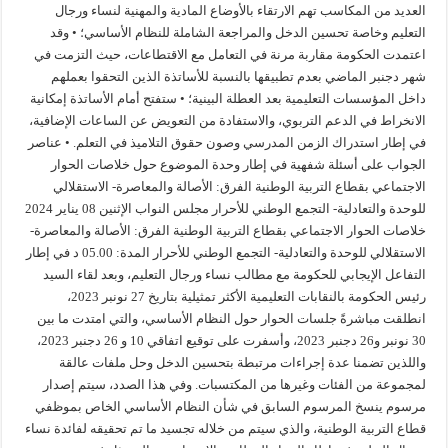
العديد من المكاسب تهم الارتقاء بالأوضاع المادية والمهنية لنساء ورجال
التعليم وخاصة تحسين الدخل والمراجعة الشاملة للنظام الأساسي؛ • وقد
اعتمدت الحكومة مقاربة مرنة في التعامل مع الاقتطاعات، حيث التزمت في
شهر دجنبر الماضي بعدم تطبيقها بالنسبة للأساتذة الذين التحقوا بعملهم
داخل المؤسسات التعليمية بعد العطلة البينية؛ • ستفتح أمام الأساتذة إمكانية
الانخراط في الدعم التربوي، والاستفادة من التعويض عن الساعات الإضافية،
في إطار استدراك الزمن المدرسي وصون حقوق التلاميذ في التعلم. • عناصر
الجواب على أسئلة شفهية في إطار وحدة الموضوع حول خلاصات الحوار
الاجتماعي بقطاع التربية الوطنية الفرق: الأصالة والمعاصرة- الاستقلالي
للوحدة والتعادلية- التجمع الوطني للأحرار مجلس النواب الإثنين 08 يناير 2024
خلاصات الحوار الاجتماعي بقطاع التربية الوطنية الفرق: الأصالة والمعاصرة-
الاستقلالي للوحدة والتعادلية- التجمع الوطني للأحرار المدة: 05.00 د في إطار
التفاعل الإيجابي للحكومة مع مطالب نساء ورجال التعليم، وبعد لقاء السيد
رئيس الحكومة بالنقابات التعليمية الأكثر تمثيلية بتاريخ 27 نونبر 2023،
انطلقت مباشرةً جلسات الحوار حول النظام الأساسي، والتي امتدت ما بين
30 نونبر و26 دجنبر 2023، وأسفرت على توقيع اتفاقي 10 و 26 دجنبر 2023،
واللذين تضمنا عدة إجراءات مرتبطة بتحسين الدخل وحل ملفات عالقة
لمجموعة من الفئات وغيرها من المكتسبات. وفي هذا الصدد، سيتم إصدار
مرسوم ينسخ المرسوم السابق في شأن النظام الأساسي الخاص بموظفي
قطاع التربية الوطنية، والذي سيتم من خلاله تجسيد ما تم تحقيقه لفائدة نساء