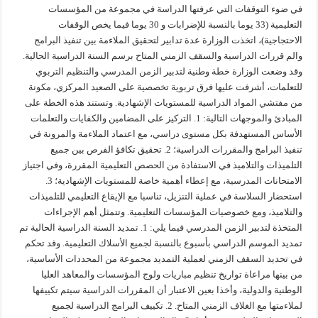
في ضوء التوقفات التي عرفتها الدراسة في مجموعة من المؤسسات
التعليمية (33 يوما بالنسبة للإضرابات و 30 يوما فيما يخص الوقفات
الاحتجاجية)، اتخذت الوزارة عدة تدابير لتحقيق الملاءمة بين تنفيذ البرامج
والم قررات الدراسية والسقف الزمني المتاح برسم السنة الدراسية الحالية.
وقد وضعت الوزارة خطة وطنية لتدبير الزمن المدرسي والتنظيم التربوي
للتعلمات، أشرفت عليها فرق تربوية تخصصية على الصعيد المركزي، مكونة
من مفتشي المواد الدراسية للمستويات الإشهادية. وتستند هذه الخطة على
المبادئ والموجهات التالية: 1. التركيز على المضامين والكفايات والتعلمات
الأساس المستهدفة بكل مستوى دراسي، مع اعتماد الملاءمة والمرونة في
تنفيذ البرامج والمقررات الدراسية؛ 2. تحقيق تكافؤ الفرص بين جميع
التلميذات والتلاميذ في الاستفادة من الحصص التعليمية المقررة، وفي اجتياز
الامتحانات المدرسية، مع إعطاء أهمية خاصة للمستويات الإشهادية؛ 3.
استحضار السلاسة في عملية التنزيل، تناسبا مع الإيقاع التعليمي للتلميذات
والتلاميذ، ومع خصوصيات المؤسسات التعليمية. وتتمثل أهم الإجراءات
المتخذة لتدبير الزمن المدرسي فيما يلي: 1. تمديد السنة الدراسية الحالية تم
تمديد الموسم الدراسي بأسبوع بالنسبة لجميع الأسلاك التعليمية. وقد تحكم
في تحديد السقف الزمني لعملية التمديد مجموعة من المحددات الأساسية،
من بينها مراعاة تواريخ تنظيم مباريات ولوج المؤسسات والمعاهد العليا
الوطنية والدولية، وأخذا بعين الاعتبار أن المقررات الدراسية سيتم تكييفها
لملاءمتها مع الغلاف الزمني المتاح. 2. تكييف البرامج الدراسية لجميع