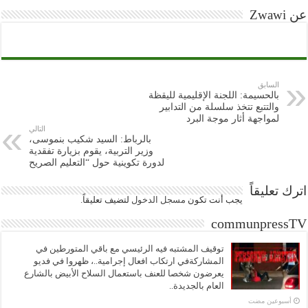
عن Zwawi
السابق
بالحسيمة: اللجنة الإقليمية لليقظة
والتتبع تتخذ سلسلة من التدابير
لمواجهة أثار موجة البرد
التالي
بالرباط: السيد شكيب بنموسى،
وزير التربية، يقوم بزيارة تفقدية
لدورة تكوينية حول “التعليم الصريح
اترك تعليقاً
يجب أنت تكون
مسجل الدخول
لتضيف تعليقاً.
communpressTV
توقيف المشتبه فيه الرئيسي مع باقي المتورطين في
المشاركةفي ارتكاب افعال إجرامية..، ظهروا في فديو
يعرضون شخصا للعنف باستعمال السلاح الأبيض بالشارع
العام بالجديدة..
‏أسبوعين مضت