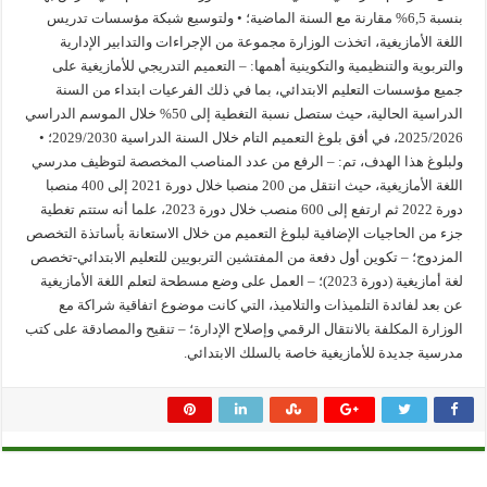
بنسبة 6,5% مقارنة مع السنة الماضية؛ • ولتوسيع شبكة مؤسسات تدريس
اللغة الأمازيغية، اتخذت الوزارة مجموعة من الإجراءات والتدابير الإدارية
والتربوية والتنظيمية والتكوينية أهمها: – التعميم التدريجي للأمازيغية على
جميع مؤسسات التعليم الابتدائي، بما في ذلك الفرعيات ابتداء من السنة
الدراسية الحالية، حيث ستصل نسبة التغطية إلى 50% خلال الموسم الدراسي
2025/2026، في أفق بلوغ التعميم التام خلال السنة الدراسية 2029/2030؛ •
ولبلوغ هذا الهدف، تم: – الرفع من عدد المناصب المخصصة لتوظيف مدرسي
اللغة الأمازيغية، حيث انتقل من 200 منصبا خلال دورة 2021 إلى 400 منصبا
دورة 2022 ثم ارتفع إلى 600 منصب خلال دورة 2023، علما أنه ستتم تغطية
جزء من الحاجيات الإضافية لبلوغ التعميم من خلال الاستعانة بأساتذة التخصص
المزدوج؛ – تكوين أول دفعة من المفتشين التربويين للتعليم الابتدائي-تخصص
لغة أمازيغية (دورة 2023)؛ – العمل على وضع مسطحة لتعلم اللغة الأمازيغية
عن بعد لفائدة التلميذات والتلاميذ، التي كانت موضوع اتفاقية شراكة مع
الوزارة المكلفة بالانتقال الرقمي وإصلاح الإدارة؛ – تنقيح والمصادقة على كتب
مدرسية جديدة للأمازيغية خاصة بالسلك الابتدائي.