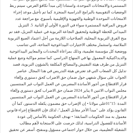
المستمرة والامتحانات الموحدة، واستنادا إلى مبدأ تكافؤ الفرص، سيتم ربط
الوضعيات التقويمية بالبرامج الدراسية المنجزة. كما تم تأجيل موعد إجراء
الامتحانات الموحدة الوطنية والجهوية والإقليمية بأسبوع، مع مراجعة عدد
فروض المراقبة المستمرة سواء في الدورة الأولى أو الثانية. 5. التنزيل
الميداني للخطة الوطنية ولتحقيق النجاعة التربوية في عملية التنزيل، فقد تم
منح الفرق التربوية المحلية، الصلاحيات اللازمة من أجل اعتماد الصيغ التربوية
الملائمة، واستثمار مختلف الاختيارات البيداغوجية المتاحة، التي تتناسب
ووضعية كل مؤسسة تعليمية، وذلك بمراعاة المحددات والمعايير البيداغوجية
والديداكتيكية المعمول بها في المنهاج الدراسي. كما ستتم مواكبة وتتبع عملية
التنزيل من طرف هيئة التفتيش والمصالح المكلفة بالشؤون التربوية، قصد
تدليل كل الصعاب التي قد تعترض هيئة التدريس في هذا المجال. عناصر
الجواب على سؤال شفهي حول ضمان حق الاضراب كحق دستوري وإلغاء
قرار الاقتطاع من أجور الأساتذة المضربين عن العمل النواب غير المنتسبين
مجلس النواب الاثنين 8 يناير 2024 ضمان حق الاضراب كحق دستوري وإلغاء
قرار الاقتطاع من أجور الأساتذة المضربين عن العمل النواب غير المنتسبين
المدة: 15″01على مولانا • إن الإضراب حق مضمون يكفله الدستور، كما أن
القانون يؤكد على “مبدأ الأجر مقابل العمل”، لذلك فإن الاقتطاع إجراء قانوني
معمول به منذ الحكومات السابقة؛ • تهدف الحكومة بالأساس إلى عودة
الأساتذة للفصول الدراسية، لذلك حرصت على الاستجابة لأهم مطالب
الشغيلة التعليمية، من خلال حوار اجتماعي مسؤول ومنفتح، أسفر عن تحقيق