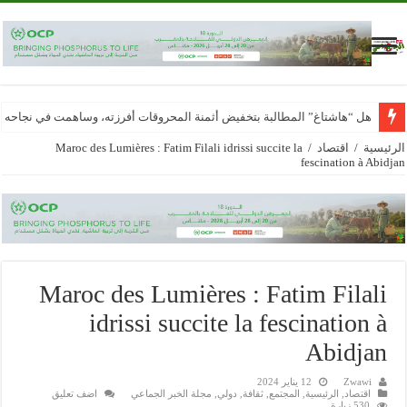
هل “هاشتاغ” المطالبة بتخفيض أثمنة المحروقات أفرزته، وساهمت في نجاحه
الرئيسية
/
اقتصاد
/
Maroc des Lumières : Fatim Filali idrissi succite la
fescination à Abidjan
Maroc des Lumières : Fatim Filali
idrissi succite la fescination à
Abidjan
Zwawi
12 يناير 2024
اقتصاد
,
الرئيسية
,
المجتمع
,
ثقافة
,
دولي
,
مجلة الخبر الجماعي
اضف تعليق
530 زيارة