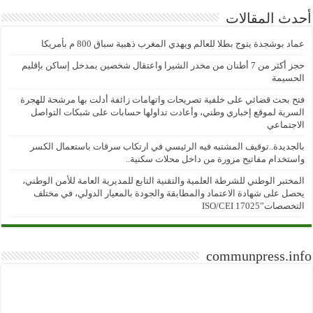
أحدث المقالات
عماد بوشجدة يتوج بطلا للعالم ويهدي المغرب ذهبية سباق 800 م بأمريكا
حجز أكثر من 7 أطنان من مخدر الشيرا واعتقال شخصين بمدخل إساكن بإقليم
الحسيمة
فتح بحث قضائي على خلفية تصريحات واتهامات زائفة أدلت بها مرشحة للهجرة
السرية لموقع إخباري وطني، وأعادت تداولها حسابات على شبكات التواصل
الاجتماعي
بالجديدة..توقيف المشتبه فيه الرئيسي في ارتكاب سرقات باستعمال الكسر
واستخدام مفاتيح مزورة من داخل محلات سكنية..
المختبر الوطني للشرطة العلمية والتقنية التابع للمديرية العامة للأمن الوطني،
يحصل على شهادة الاعتماد والمطابقة والجودة بالمعيار الدولي، في مختلف
التخصصات”ISO/CEI 17025
communpress.info