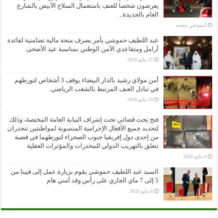
يعرضون شخصا للعنف باستعمال السلاح الأبيض بالشارع
العام بالجديدة..
‏أسبوعين مضت
عبد اللطيف حموشي يأمر بصرف منحة مالية تضامنية لفائدة
أرامل ومتقاعدي الأمن الوطني بمناسبة عيد الأضحى
22 مايو 2026
أمن مولاي رشيد بالدار البيضاء يوقف 3 أشخاص لتورطهم
في تبادل العنف المرتبط بالشغب الرياضي.
10 مايو 2026
فتح بحث قضائي تحت إشراف النيابة العامة المختصة، وذلك
لتحديد جميع الأفعال الإجرامية المنسوبة لمواطنتين تنحدران
من إحدى دول إفريقيا جنوب الصحراء لتورطهما في قضية
تتعلق بالتهريب الدولي للمخدرات والمؤثرات العقلية
6 مايو 2026
السيد عبد اللطيف حموشي يقوم بزيارة عمل إلى فيينا من
5 إلى 7 ماي الجاري على رأس وفد أمني هام
6 مايو 2026