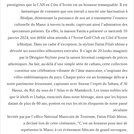
prestigieux que la CAN en Côte d’Ivoire est un honneur remarquable. Il est
fantastique de constater que son travail a suscité une fascination à
Abidjan, démontrant la puissance de son art à transmettre l’essence
culturelle du Maroc à travers la mode, captivant ainsi l’admiration des
spectateurs présents. En effet, la maison Fatim a présenté ce mercredi 10
janvier 2024, son défilé ultra attendu à l’Ivoire Golf Club en Côté d’Ivoire
àAbidjan. Dans un cadre d’exception, la styliste Fatim Filali idrissi a
dévoilé ses nouvelles silhouettes estivales. Il s’agit de 20 looks imaginés
par la Désigner-Styliste pour la saison hivernal composés de pièces
athentiques. Au fait, au-delà d’une simple série de caftans, cette collection
constitue une célébration vibrante de l’âme marocaine, s’inspirant des
villes emblématiques du pays. Chaque pièce est un hommage délicat à
notre patrimoine foisonnant, capturant avec finesse l’esprit du Sahara, d’Al
Haouz, du Rif, du sous de l’Atlas et de Marrakech. Les tissus nobles tels
que le khrib et Lbahja, enracinés dans notre héritage, ainsi que les bijoux
datant de plus de 80 ans, portent en eux les récits éloquents de notre passé
séculaire.
Invitée par par l’office National Marocain de Tourisme, Fatim Filali Idrissi,
a déclaré lors de cette cérémonie, “C’est un honneur pour moi de
représenter le Maroc à cet événement Africain de grand envergure,