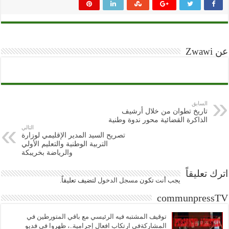
عن Zwawi
السابق
تاريخ تطوان من خلال أرشيف
الذاكرة القضائية محور ندوة وطنية
التالي
تصريح السيد المدير الإقليمي لوزارة
التربية الوطنية والتعليم الأولي
والرياضة بخريبكة
اترك تعليقاً
يجب أنت تكون
مسجل الدخول
لتضيف تعليقاً.
communpressTV
توقيف المشتبه فيه الرئيسي مع باقي المتورطين في
المشاركةفي ارتكاب افعال إجرامية..، ظهروا في فديو