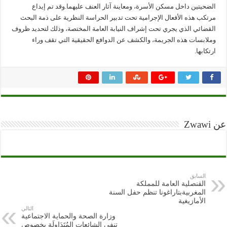
الضحيتين داخل مسكن الأسرة، ومعاينة آثار العنف عليهما.وقد تم إيداع
مرتكب هذه الأفعال الإجرامية تحت تدبير الحراسة النظرية على ذمة البحث
القضائي الذي يجري تحت إشراف النيابة العامة المختصة، وذلك لتحديد ظروف
وملابسات هذه الجريمة، والكشف عن الدوافع الحقيقية التي تقف وراء
ارتكابها.
عن Zwawi
السابق
القنصلية العامة للمملكة
المغربيةبتاراغونا تنظم حفل السنة
الأمازيغية
التالي
وزارة الصحة والحماية الاجتماعية
تنفي الشائعات المُتَدَاولَة بخصوص