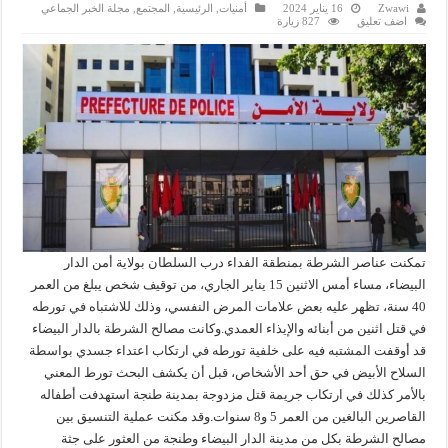
Zwawi
16 يناير 2024
أمنيات
,
الرئيسية
,
المجتمع
,
مجلة الخبر الجماعي
اضف تعليق
827 زيارة
تمكنت عناصر الشرطة بمنطقة الفداء درب السلطان بولاية أمن الدار
البيضاء، مساء أمس الاثنين 15 يناير الجاري، من توقيف شخص يبلغ من العمر
40 سنة، تظهر عليه بعض علامات المرض النفسي، وذلك للاشتباه في تورطه
في قتل اثنين من أبنائه والإيذاء العمدي.وكانت مصالح الشرطة بالدار البيضاء
قد أوقفت المشتبه فيه على خلفية تورطه في ارتكاب اعتداء جسدي بواسطة
السلاح الأبيض في حق أحد الأشخاص، قبل أن يكشف البحث تورط المعني
بالأمر كذلك في ارتكاب جريمة قتل مزدوجة بمدينة طنجة استهدفت أطفاله
القاصرين البالغين من العمر 5 و8 سنوات.وقد مكنت عملية التنسيق بين
مصالح الشرطة بكل من مدينة الدار البيضاء وطنجة من العثور على جثة