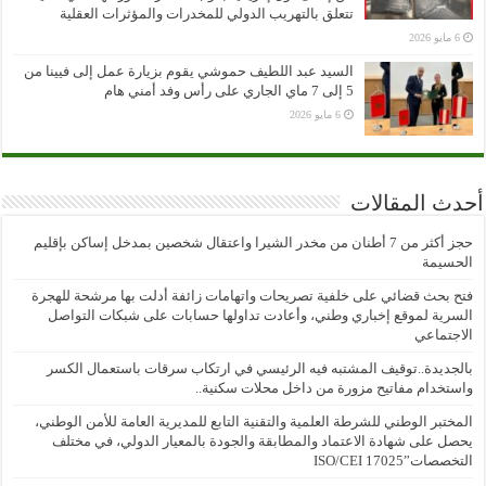
تتعلق بالتهريب الدولي للمخدرات والمؤثرات العقلية
6 مايو 2026
السيد عبد اللطيف حموشي يقوم بزيارة عمل إلى فيينا من
5 إلى 7 ماي الجاري على رأس وفد أمني هام
6 مايو 2026
أحدث المقالات
حجز أكثر من 7 أطنان من مخدر الشيرا واعتقال شخصين بمدخل إساكن بإقليم
الحسيمة
فتح بحث قضائي على خلفية تصريحات واتهامات زائفة أدلت بها مرشحة للهجرة
السرية لموقع إخباري وطني، وأعادت تداولها حسابات على شبكات التواصل
الاجتماعي
بالجديدة..توقيف المشتبه فيه الرئيسي في ارتكاب سرقات باستعمال الكسر
واستخدام مفاتيح مزورة من داخل محلات سكنية..
المختبر الوطني للشرطة العلمية والتقنية التابع للمديرية العامة للأمن الوطني،
يحصل على شهادة الاعتماد والمطابقة والجودة بالمعيار الدولي، في مختلف
التخصصات”ISO/CEI 17025