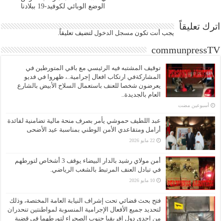
الوضع الوبائي لكوفيد-19 ببلادنا
اترك تعليقاً
يجب أنت تكون
مسجل الدخول
لتضيف تعليقاً.
communpressTV
توقيف المشتبه فيه الرئيسي مع باقي المتورطين في
المشاركةفي ارتكاب افعال إجرامية..، ظهروا في فديو
يعرضون شخصا للعنف باستعمال السلاح الأبيض بالشارع
العام بالجديدة..
‏أسبوعين مضت
عبد اللطيف حموشي يأمر بصرف منحة مالية تضامنية لفائدة
أرامل ومتقاعدي الأمن الوطني بمناسبة عيد الأضحى
22 مايو 2026
أمن مولاي رشيد بالدار البيضاء يوقف 3 أشخاص لتورطهم
في تبادل العنف المرتبط بالشغب الرياضي.
10 مايو 2026
فتح بحث قضائي تحت إشراف النيابة العامة المختصة، وذلك
لتحديد جميع الأفعال الإجرامية المنسوبة لمواطنتين تنحدران
من إحدى دول إفريقيا جنوب الصحراء لتورطهما في قضية