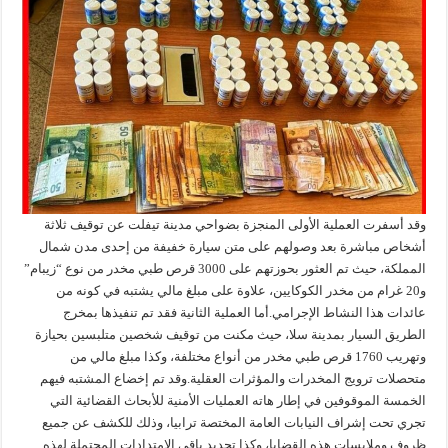
وقد أسفرت العملية الأولى المنجزة بضواحي مدينة تيفلت عن توقيف ثلاثة
أشخاص مباشرة بعد وصولهم على متن سيارة خفيفة من إحدى مدن شمال
المملكة، حيث تم العثور بحوزتهم على 3000 قرص طبي مخدر من نوع “زيبام”
و20 غرام من مخدر الكوكايين، علاوة على مبلغ مالي يشتبه في كونه من
عائدات هذا النشاط الإجرامي.أما العملية الثانية فقد تم تنفيذها بمخرج
الطريق السيار بمدينة سلا، حيث مكنت من توقيف شخصين متلبسين بحيازة
وتهريب 1760 قرص طبي مخدر من أنواع مختلفة، وكذا مبلغ مالي من
متحصلات ترويج المخدرات والمؤثرات العقلية.وقد تم إخضاع المشتبه فيهم
الخمسة الموقوفين في إطار هاته العمليات الأمنية للأبحاث القضائية التي
تجري تحت إشراف النيابات العامة المختصة ترابيا، وذلك للكشف عن جميع
ظروف وملابسات هذه القضايا، وكذا تحديد باقي الامتدادات المحتملة لهذه