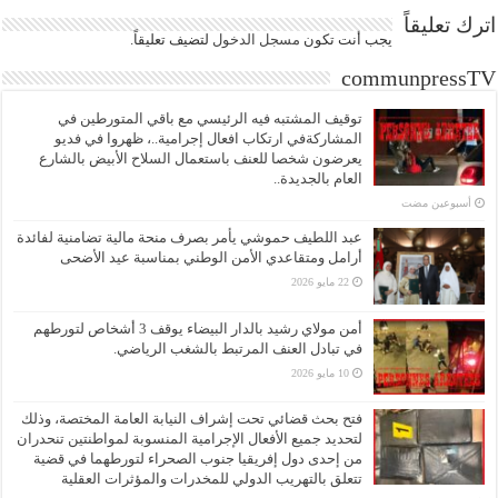
اترك تعليقاً
يجب أنت تكون
مسجل الدخول
لتضيف تعليقاً.
communpressTV
توقيف المشتبه فيه الرئيسي مع باقي المتورطين في
المشاركةفي ارتكاب افعال إجرامية..، ظهروا في فديو
يعرضون شخصا للعنف باستعمال السلاح الأبيض بالشارع
العام بالجديدة..
‏أسبوعين مضت
عبد اللطيف حموشي يأمر بصرف منحة مالية تضامنية لفائدة
أرامل ومتقاعدي الأمن الوطني بمناسبة عيد الأضحى
22 مايو 2026
أمن مولاي رشيد بالدار البيضاء يوقف 3 أشخاص لتورطهم
في تبادل العنف المرتبط بالشغب الرياضي.
10 مايو 2026
فتح بحث قضائي تحت إشراف النيابة العامة المختصة، وذلك
لتحديد جميع الأفعال الإجرامية المنسوبة لمواطنتين تنحدران
من إحدى دول إفريقيا جنوب الصحراء لتورطهما في قضية
تتعلق بالتهريب الدولي للمخدرات والمؤثرات العقلية