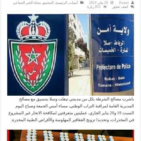
Zwawi
20 يناير 2024
أمنيات
,
الرئيسية
,
المجتمع
,
مجلة الخبر الجماعي
اضف تعليق
852 زيارة
باشرت مصالح الشرطة بكل من مدينتي تيفلت وسلا بتنسيق مع مصالح
المديرية العامة لمراقبة التراب الوطني، مساء أمس الجمعة وصباح اليوم
السبت 19 و20 يناير الجاري، عمليتين متفرقتين لمكافحة الاتجار غير المشروع
في المخدرات، وتحديدا ترويج العقاقير المهلوسة والأقراص الطبية المخدرة.