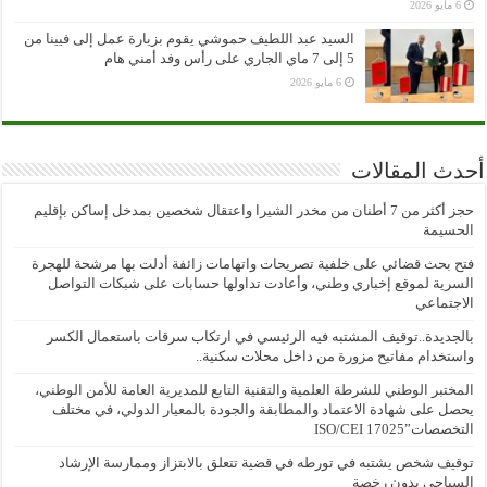
6 مايو 2026
السيد عبد اللطيف حموشي يقوم بزيارة عمل إلى فيينا من
5 إلى 7 ماي الجاري على رأس وفد أمني هام
6 مايو 2026
أحدث المقالات
حجز أكثر من 7 أطنان من مخدر الشيرا واعتقال شخصين بمدخل إساكن بإقليم
الحسيمة
فتح بحث قضائي على خلفية تصريحات واتهامات زائفة أدلت بها مرشحة للهجرة
السرية لموقع إخباري وطني، وأعادت تداولها حسابات على شبكات التواصل
الاجتماعي
بالجديدة..توقيف المشتبه فيه الرئيسي في ارتكاب سرقات باستعمال الكسر
واستخدام مفاتيح مزورة من داخل محلات سكنية..
المختبر الوطني للشرطة العلمية والتقنية التابع للمديرية العامة للأمن الوطني،
يحصل على شهادة الاعتماد والمطابقة والجودة بالمعيار الدولي، في مختلف
التخصصات”ISO/CEI 17025
توقيف شخص يشتبه في تورطه في قضية تتعلق بالابتزاز وممارسة الإرشاد
السياحي بدون رخصة