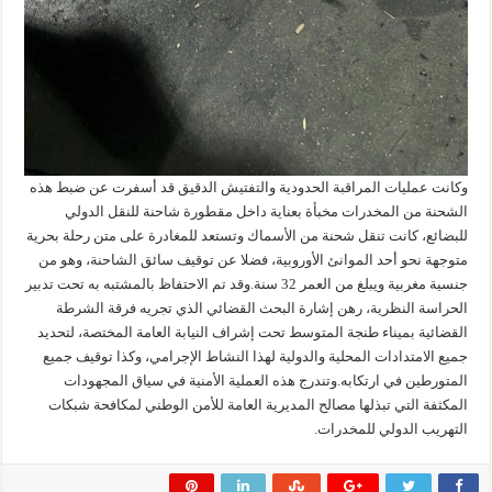
وكانت عمليات المراقبة الحدودية والتفتيش الدقيق قد أسفرت عن ضبط هذه
الشحنة من المخدرات مخبأة بعناية داخل مقطورة شاحنة للنقل الدولي
للبضائع، كانت تنقل شحنة من الأسماك وتستعد للمغادرة على متن رحلة بحرية
متوجهة نحو أحد الموانئ الأوروبية، فضلا عن توقيف سائق الشاحنة، وهو من
جنسية مغربية ويبلغ من العمر 32 سنة.وقد تم الاحتفاظ بالمشتبه به تحت تدبير
الحراسة النظرية، رهن إشارة البحث القضائي الذي تجريه فرقة الشرطة
القضائية بميناء طنجة المتوسط تحت إشراف النيابة العامة المختصة، لتحديد
جميع الامتدادات المحلية والدولية لهذا النشاط الإجرامي، وكذا توقيف جميع
المتورطين في ارتكابه.وتندرج هذه العملية الأمنية في سياق المجهودات
المكثفة التي تبذلها مصالح المديرية العامة للأمن الوطني لمكافحة شبكات
التهريب الدولي للمخدرات.