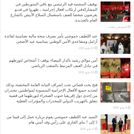
توقيف المشتبه فيه الرئيسي مع باقي المتورطين في
المشاركةفي ارتكاب افعال إجرامية..، ظهروا في فديو
يعرضون شخصا للعنف باستعمال السلاح الأبيض بالشارع
العام بالجديدة..
‏أسبوعين مضت
عبد اللطيف حموشي يأمر بصرف منحة مالية تضامنية لفائدة
أرامل ومتقاعدي الأمن الوطني بمناسبة عيد الأضحى
22 مايو 2026
أمن مولاي رشيد بالدار البيضاء يوقف 3 أشخاص لتورطهم
في تبادل العنف المرتبط بالشغب الرياضي.
10 مايو 2026
فتح بحث قضائي تحت إشراف النيابة العامة المختصة، وذلك
لتحديد جميع الأفعال الإجرامية المنسوبة لمواطنتين تنحدران
من إحدى دول إفريقيا جنوب الصحراء لتورطهما في قضية
تتعلق بالتهريب الدولي للمخدرات والمؤثرات العقلية
6 مايو 2026
السيد عبد اللطيف حموشي يقوم بزيارة عمل إلى فيينا من
5 إلى 7 ماي الجاري على رأس وفد أمني هام
6 مايو 2026