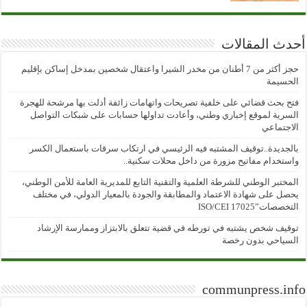
أحدث المقالات
حجز أكثر من 7 أطنان من مخدر الشيرا واعتقال شخصين بمدخل إساكن بإقليم
الحسيمة
فتح بحث قضائي على خلفية تصريحات واتهامات زائفة أدلت بها مرشحة للهجرة
السرية لموقع إخباري وطني، وأعادت تداولها حسابات على شبكات التواصل
الاجتماعي
بالجديدة..توقيف المشتبه فيه الرئيسي في ارتكاب سرقات باستعمال الكسر
واستخدام مفاتيح مزورة من داخل محلات سكنية..
المختبر الوطني للشرطة العلمية والتقنية التابع للمديرية العامة للأمن الوطني،
يحصل على شهادة الاعتماد والمطابقة والجودة بالمعيار الدولي، في مختلف
التخصصات”ISO/CEI 17025
توقيف شخص يشتبه في تورطه في قضية تتعلق بالابتزاز وممارسة الإرشاد
السياحي بدون رخصة
communpress.info