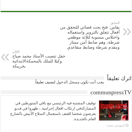
السابق
بفاس: فتح بحث قضائي للتحقق من
أفعال تتعلق بالتزوير واستعماله
واختلاس منسوبة لثلاثة موظفي
شرطة، وهم ضابط أمن ممتاز
ومقدم شرطة وضابط متقاعدي
التالي
حفل تنصيب الأستاذ محمد صياح
وكيلا للملك بالمحمكةالابتدائية
بخريبكة
اترك تعليقاً
يجب أنت تكون
مسجل الدخول
لتضيف تعليقاً.
communpressTV
توقيف المشتبه فيه الرئيسي مع باقي المتورطين في
المشاركةفي ارتكاب افعال إجرامية..، ظهروا في فديو
يعرضون شخصا للعنف باستعمال السلاح الأبيض بالشارع
العام بالجديدة..
‏أسبوعين مضت