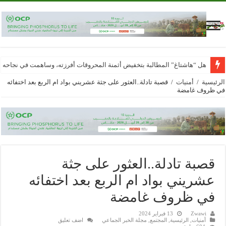
هل “هاشتاغ” المطالبة بتخفيض أثمنة المحروقات أفرزته، وساهمت في نجاحه
الرئيسية
/
أمنيات
/
قصبة تادلة..العثور على جثة عشريني بواد ام الربع بعد اختفائه
في ظروف غامضة
قصبة تادلة..العثور على جثة
عشريني بواد ام الربع بعد اختفائه
في ظروف غامضة
Zwawi
13 فبراير 2024
أمنيات
,
الرئيسية
,
المجتمع
,
مجلة الخبر الجماعي
اضف تعليق