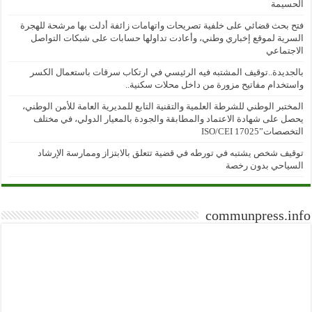
الحسيمة
فتح بحث قضائي على خلفية تصريحات واتهامات زائفة أدلت بها مرشحة للهجرة
السرية لموقع إخباري وطني، وأعادت تداولها حسابات على شبكات التواصل
الاجتماعي
بالجديدة..توقيف المشتبه فيه الرئيسي في ارتكاب سرقات باستعمال الكسر
واستخدام مفاتيح مزورة من داخل محلات سكنية..
المختبر الوطني للشرطة العلمية والتقنية التابع للمديرية العامة للأمن الوطني،
يحصل على شهادة الاعتماد والمطابقة والجودة بالمعيار الدولي، في مختلف
التخصصات”ISO/CEI 17025
توقيف شخص يشتبه في تورطه في قضية تتعلق بالابتزاز وممارسة الإرشاد
السياحي بدون رخصة
communpress.info