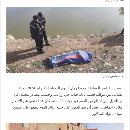
604 زيارة
مصطفى خيار/
انتشلت عناصر الوقاية المدنية زوال اليوم التلاتاء 13فبراير 2024 ، جثة
الشاب، من مواليد قصبة تادلة قبالة حي زرايب. وحسب مصادر محلية، فإن
الهالك (ل س) البالغ من العمر قيد حياته 27 سنة، كان قد اختفى عن الانظار
التلاتاء الماضي ، قبل أن يتم العثور على جثته زوال اليوم تطفو على سطح
المياه بالواد المذكور.