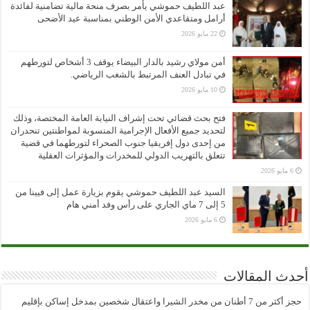
عبد اللطيف حموشي يأمر بصرف منحة مالية تضامنية لفائدة
أرامل ومتقاعدي الأمن الوطني بمناسبة عيد الأضحى
22 مايو 2026
أمن مولاي رشيد بالدار البيضاء يوقف 3 أشخاص لتورطهم
في تبادل العنف المرتبط بالشغب الرياضي.
10 مايو 2026
فتح بحث قضائي تحت إشراف النيابة العامة المختصة، وذلك
لتحديد جميع الأفعال الإجرامية المنسوبة لمواطنتين تنحدران
من إحدى دول إفريقيا جنوب الصحراء لتورطهما في قضية
تتعلق بالتهريب الدولي للمخدرات والمؤثرات العقلية
6 مايو 2026
السيد عبد اللطيف حموشي يقوم بزيارة عمل إلى فيينا من
5 إلى 7 ماي الجاري على رأس وفد أمني هام
6 مايو 2026
أحدث المقالات
حجز أكثر من 7 أطنان من مخدر الشيرا واعتقال شخصين بمدخل إساكن بإقليم