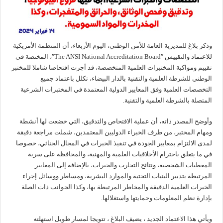
وذكر بلاغ للمديرية العامة للأمن الوطني، اليوم الأربعاء، أن المنظمة الأمريكية
للاعتماد والتقييس ″The ANSI National Accreditation Board″، المختصة في
تقييم ومواكبة المختبرات العلمية المتخصصة، قد أجرت افتحاصا شاملا للمختبر
الوطني للشرطة العلمية والتقنية بالدار البيضاء، تكلل باعتماد جميع
التخصصات العلمية وفق المعايير الدولية المعتمدة في المختبرات الشرعية
المتصلة بالشرطة العلمية والتقنية.
وأوضح المصدر ذاته، أن عملية الافتحاص والتدقيق، التي خضعت لها أنشطة
ومهام المختبر، من طرف الخبراء الدوليين المعتمدين، شملت مراجعة دقيقة
لمدى الالتزام بمعايير الجودة في تنفيذ الخبرات في المجال الجنائي، خصوصا
في ما يتعلق باحترام الأخلاقيات العلمية والمهنية، والمحافظة على سرية
المعطيات الشخصية، ونتائج التجارب والخبرات، بالإضافة إلى المعايير
المرتبطة بتدبير البنيات التحتية والموارد البشرية، ومساطر ووسائل إجراء
الخبرات العلمية الدقيقة والمخاطر المرتبطة بها، وكذا الجوانب ذات الصلة
بإدارة نظم المعلومات وحمايتها واستغلالها.
ويأتي هذا الاعتماد الجديد ، يضيف البلاغ ، تتويجا لمسار طويل استهلته