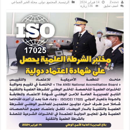
Zwawi
14 فبراير 2024
الرئيسية
,
المجتمع
,
دولي
,
مجلة الخبر الجماعي
اضف تعليق
536 زيارة