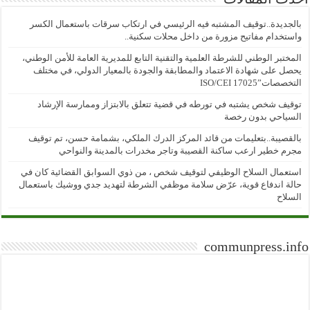
بالجديدة..توقيف المشتبه فيه الرئيسي في ارتكاب سرقات باستعمال الكسر
واستخدام مفاتيح مزورة من داخل محلات سكنية..
المختبر الوطني للشرطة العلمية والتقنية التابع للمديرية العامة للأمن الوطني،
يحصل على شهادة الاعتماد والمطابقة والجودة بالمعيار الدولي، في مختلف
التخصصات”ISO/CEI 17025
توقيف شخص يشتبه في تورطه في قضية تتعلق بالابتزاز وممارسة الإرشاد
السياحي بدون رخصة
بالقصيبة..بتعليمات من قائد المركز الدرك الملكي، بشمامة حسن، تم توقيف
مجرم خطير ارعب ساكنة القصيبة وتاجر مخدرات بالمدينة والنواحي
استعمال السلاح الوظيفي لتوقيف شخص ، من ذوي السوابق القضائية كان في
حالة اندفاع قوية، عرّض سلامة موظفي الشرطة لتهديد جدي ووشيك باستعمال
السلاح
communpress.info