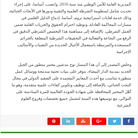
المديرية العامة للأمن الوطني منذ سنة 2016، وانصب، أساسا، على إجراء
تحديث شامل لمنظومة الشرطة العلمية والتقنية ودورها في الأبحاث الجنائية،
وذلك خدمة لغايات استراتيجية تروم، أساسا، إدماج الدليل العلمي في
مسارات المحاكمة العادلة، وتوطيد احترام الحقوق والحريات العامة ضمن
العمل الشرطي، بالإضافة إلى مساهمة هذا التخصص الشرطي الدقيق في
الرفع من النجاعة والفعالية في التحقيقات الشرطية المتعلقة بالجرائم
المستجدة والمرتبطة باستعمال الأجيال الجديدة من التقنيات والأساليب
الإجرامية.
وخلص المصدر إلى أن هذا المسار توج بتدشين مختبر متطور من الجيل
الجديد بمدينة الدار البيضاء، يتوفر على بنيات تحتية مندمجة ووسائل عمل
متطورة تتناسب مع أحدث المعايير المعتمدة على الصعيد الدولي في مجال
البحث الجنائي، بالإضافة إلى توظيف وتكوين كفاءات علمية متقدمة، وهو ما
أهّل المختبر للمحافظة على شهادة الجودة العالمية للمرة السادسة على
التوالي، مع توسيعها هذه السنة لتشمل جميع تخصصات وفروع العلوم
الشرعية.