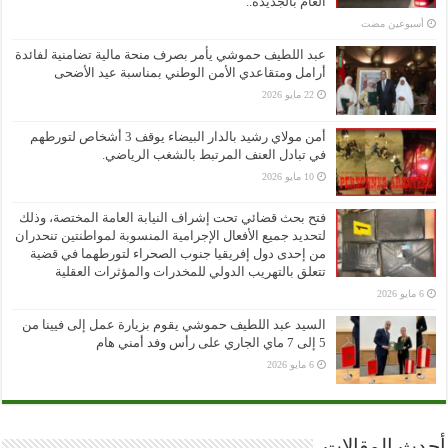
العام بالجديدة..
‏أسبوعين مضت
عبد اللطيف حموشي يأمر بصرف منحة مالية تضامنية لفائدة
أرامل ومتقاعدي الأمن الوطني بمناسبة عيد الأضحى
22 مايو 2026
أمن مولاي رشيد بالدار البيضاء يوقف 3 أشخاص لتورطهم
في تبادل العنف المرتبط بالشغب الرياضي.
10 مايو 2026
فتح بحث قضائي تحت إشراف النيابة العامة المختصة، وذلك
لتحديد جميع الأفعال الإجرامية المنسوبة لمواطنتين تنحدران
من إحدى دول إفريقيا جنوب الصحراء لتورطهما في قضية
تتعلق بالتهريب الدولي للمخدرات والمؤثرات العقلية
6 مايو 2026
السيد عبد اللطيف حموشي يقوم بزيارة عمل إلى فيينا من
5 إلى 7 ماي الجاري على رأس وفد أمني هام
6 مايو 2026
أحدث المقالات